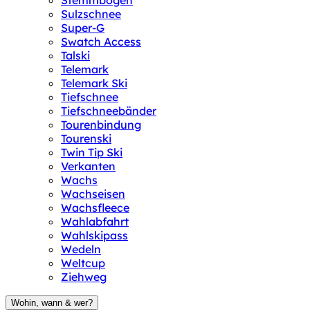
Stemmbogen
Sulzschnee
Super-G
Swatch Access
Talski
Telemark
Telemark Ski
Tiefschnee
Tiefschneebänder
Tourenbindung
Tourenski
Twin Tip Ski
Verkanten
Wachs
Wachseisen
Wachsfleece
Wahlabfahrt
Wahlskipass
Wedeln
Weltcup
Ziehweg
Wohin, wann & wer?