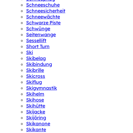
Schneeschuhe
Schneesicherheit
Schneewächte
Schwarze Piste
Schwünge
Seitenwange
Sessellift
Short Turn
Ski
Skibelag
Skibindung
Skibrille
Skicross
Skiflug
Skigymnastik
Skihelm
Skihose
Skihütte
Skijacke
Skijöring
Skikanone
Skikante