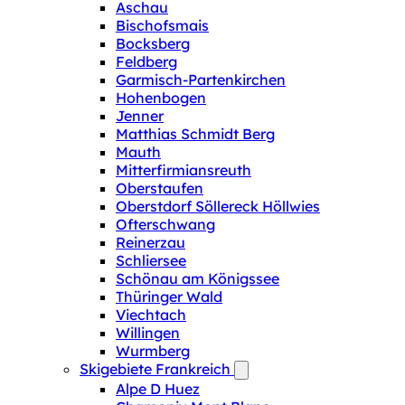
Aschau
Bischofsmais
Bocksberg
Feldberg
Garmisch-Partenkirchen
Hohenbogen
Jenner
Matthias Schmidt Berg
Mauth
Mitterfirmiansreuth
Oberstaufen
Oberstdorf Söllereck Höllwies
Ofterschwang
Reinerzau
Schliersee
Schönau am Königssee
Thüringer Wald
Viechtach
Willingen
Wurmberg
Skigebiete Frankreich
Alpe D Huez