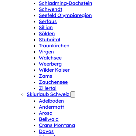
Schladming-Dachstein
Schwendt
Seefeld Olympiaregion
Serfaus
Sillian
Sölden
Stubaital
Traunkirchen
Virgen
Walchsee
Weerberg
Wilder Kaiser
Zams
Zauchensee
Zillertal
Skiurlaub Schweiz
Adelboden
Andermatt
Arosa
Bellwald
Crans Montana
Davos