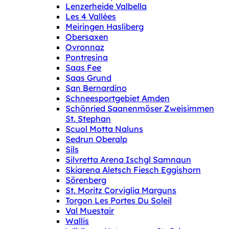
Lenzerheide Valbella
Les 4 Vallées
Meiringen Hasliberg
Obersaxen
Ovronnaz
Pontresina
Saas Fee
Saas Grund
San Bernardino
Schneesportgebiet Amden
Schönried Saanenmöser Zweisimmen
St. Stephan
Scuol Motta Naluns
Sedrun Oberalp
Sils
Silvretta Arena Ischgl Samnaun
Skiarena Aletsch Fiesch Eggishorn
Sörenberg
St. Moritz Corviglia Marguns
Torgon Les Portes Du Soleil
Val Muestair
Wallis