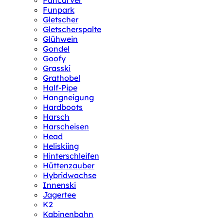
Funcarver
Funpark
Gletscher
Gletscherspalte
Glühwein
Gondel
Goofy
Grasski
Grathobel
Half-Pipe
Hangneigung
Hardboots
Harsch
Harscheisen
Head
Heliskiing
Hinterschleifen
Hüttenzauber
Hybridwachse
Innenski
Jagertee
K2
Kabinenbahn