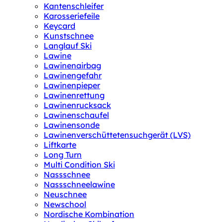
Kantenschleifer
Karosseriefeile
Keycard
Kunstschnee
Langlauf Ski
Lawine
Lawinenairbag
Lawinengefahr
Lawinenpieper
Lawinenrettung
Lawinenrucksack
Lawinenschaufel
Lawinensonde
Lawinenverschüttetensuchgerät (LVS)
Liftkarte
Long Turn
Multi Condition Ski
Nassschnee
Nassschneelawine
Neuschnee
Newschool
Nordische Kombination