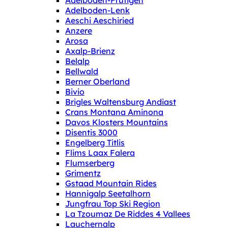
Adelboden-Frutigen
Adelboden-Lenk
Aeschi Aeschiried
Anzere
Arosa
Axalp-Brienz
Belalp
Bellwald
Berner Oberland
Bivio
Brigles Waltensburg Andiast
Crans Montana Aminona
Davos Klosters Mountains
Disentis 3000
Engelberg Titlis
Flims Laax Falera
Flumserberg
Grimentz
Gstaad Mountain Rides
Hannigalp Seetalhorn
Jungfrau Top Ski Region
La Tzoumaz De Riddes 4 Vallees
Lauchernalp