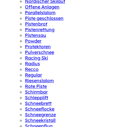
Nordischer Skilauf
Offene Anlagen
Parallelslalom
Piste geschlossen
Pistenbrot
Pistenrettung
Pistensau
Powder
Protektoren
Pulverschnee
Racing Ski
Radius
Recco
Regular
Riesenslalom
Rote Piste
Schirmbar
Schlepplift
Schneebrett
Schneeflocke
Schneegrenze
Schneekristall
Schneepflug