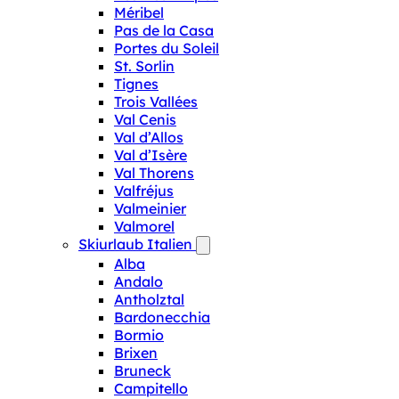
Méribel
Pas de la Casa
Portes du Soleil
St. Sorlin
Tignes
Trois Vallées
Val Cenis
Val d’Allos
Val d’Isère
Val Thorens
Valfréjus
Valmeinier
Valmorel
Skiurlaub Italien
Alba
Andalo
Antholztal
Bardonecchia
Bormio
Brixen
Bruneck
Campitello