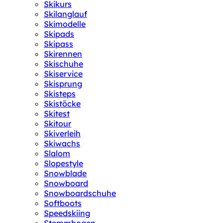
Skikurs
Skilanglauf
Skimodelle
Skipads
Skipass
Skirennen
Skischuhe
Skiservice
Skisprung
Skisteps
Skistöcke
Skitest
Skitour
Skiverleih
Skiwachs
Slalom
Slopestyle
Snowblade
Snowboard
Snowboardschuhe
Softboots
Speedskiing