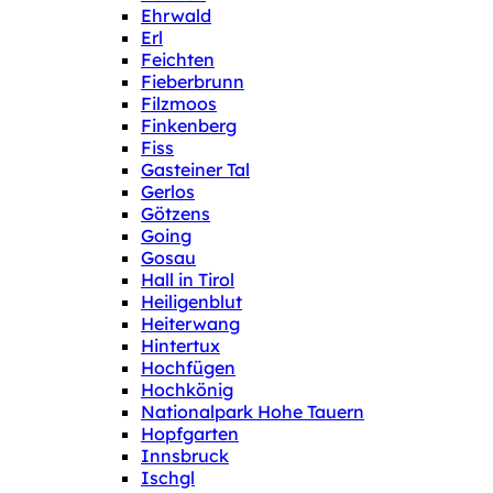
Ehrwald
Erl
Feichten
Fieberbrunn
Filzmoos
Finkenberg
Fiss
Gasteiner Tal
Gerlos
Götzens
Going
Gosau
Hall in Tirol
Heiligenblut
Heiterwang
Hintertux
Hochfügen
Hochkönig
Nationalpark Hohe Tauern
Hopfgarten
Innsbruck
Ischgl