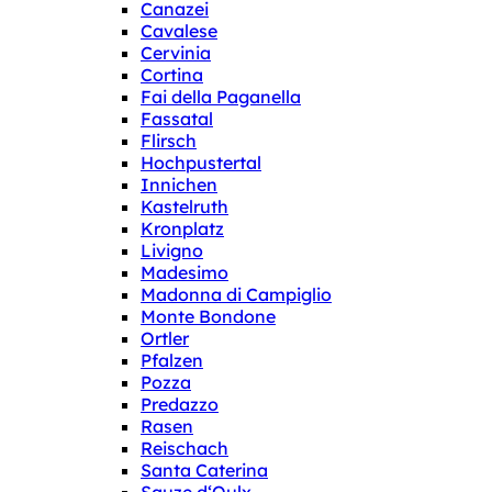
Canazei
Cavalese
Cervinia
Cortina
Fai della Paganella
Fassatal
Flirsch
Hochpustertal
Innichen
Kastelruth
Kronplatz
Livigno
Madesimo
Madonna di Campiglio
Monte Bondone
Ortler
Pfalzen
Pozza
Predazzo
Rasen
Reischach
Santa Caterina