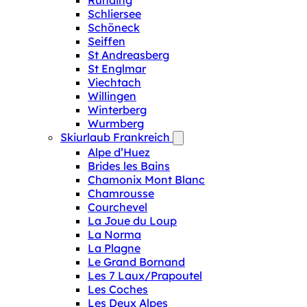
Runding
Schliersee
Schöneck
Seiffen
St Andreasberg
St Englmar
Viechtach
Willingen
Winterberg
Wurmberg
Skiurlaub Frankreich
Alpe d’Huez
Brides les Bains
Chamonix Mont Blanc
Chamrousse
Courchevel
La Joue du Loup
La Norma
La Plagne
Le Grand Bornand
Les 7 Laux/Prapoutel
Les Coches
Les Deux Alpes