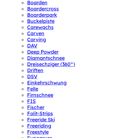
Boarden
Boardercross
Boarderpark
Buckelpiste
Carewachs
Carven
Carving
DAV
Deep Powder
Diamantschnee
Dreisechziger (360°)
Driften
DSV
Einkehrschwung
Felle
Firnschnee
FIS
Fischer
Folit-Strips
Freeride Ski
Freeriding
Freestyle