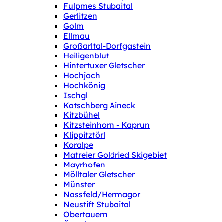
Fulpmes Stubaital
Gerlitzen
Golm
Ellmau
Großarltal-Dorfgastein
Heiligenblut
Hintertuxer Gletscher
Hochjoch
Hochkönig
Ischgl
Katschberg Aineck
Kitzbühel
Kitzsteinhorn - Kaprun
Klippitztörl
Koralpe
Matreier Goldried Skigebiet
Mayrhofen
Mölltaler Gletscher
Münster
Nassfeld/Hermagor
Neustift Stubaital
Obertauern