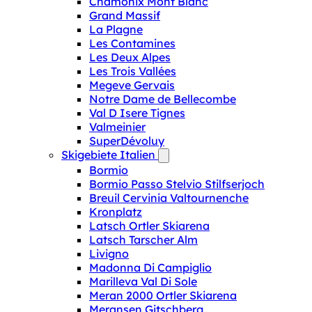
Chamonix Mont Blanc
Grand Massif
La Plagne
Les Contamines
Les Deux Alpes
Les Trois Vallées
Megeve Gervais
Notre Dame de Bellecombe
Val D Isere Tignes
Valmeinier
SuperDévoluy
Skigebiete Italien
Bormio
Bormio Passo Stelvio Stilfserjoch
Breuil Cervinia Valtournenche
Kronplatz
Latsch Ortler Skiarena
Latsch Tarscher Alm
Livigno
Madonna Di Campiglio
Marilleva Val Di Sole
Meran 2000 Ortler Skiarena
Meransen Gitschberg