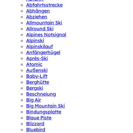
Abfahrtsstrecke
Abhängen
Abziehen
Allmountain Ski
Allround Ski
Alpines Notsignal
Alpinski
Alpinskilauf
Anfängerhügel
Après-Ski
Atomic
Außenski
Baby-Lift
Berghütte
Bergski
Beschneiung
Big Air
Big Mountain Ski
Bindungsplatte
Blaue Piste
Blizzard
Bluebird