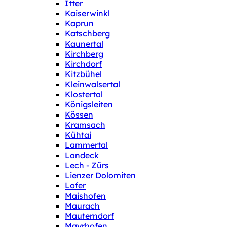
Itter
Kaiserwinkl
Kaprun
Katschberg
Kaunertal
Kirchberg
Kirchdorf
Kitzbühel
Kleinwalsertal
Klostertal
Königsleiten
Kössen
Kramsach
Kühtai
Lammertal
Landeck
Lech - Zürs
Lienzer Dolomiten
Lofer
Maishofen
Maurach
Mauterndorf
Mayrhofen