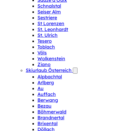
Sauze d‘Oulx
Schnalstal
Seiser Alm
Sestriere
St Lorenzen
St. Leonhardt
St. Ulrich
Tesero
Toblach
Völs
Wolkenstein
Ziano
Skiurlaub Österreich
Alpbachtal
Arlberg
Au
Auffach
Berwang
Bezau
Böhmerwald
Brandnertal
Brixental
Döllach