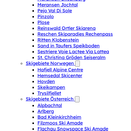
Meransen Jochtal
Pejo Val Di Sole
Pinzolo
Plose
Reinswald Ortler Skiarena
Reschen Skiparadies Rechenpass
Ritten Klobenstein
Sand in Taufers Speikboden
Sestriere Voie Lactee Via Lattea
St. Christina Gröden Seiseralm
Skigebiete Norwegen
Hafjell Alpine Centre
Hemsedal Skicenter
Hovden
Skeikampen
Trysilfjellet
Skigebiete Österreich
Alpbachtal
Arlberg
Bad Kleinkirchheim
Filzmoos Ski Amade
Flachau Snowspace Ski Amade