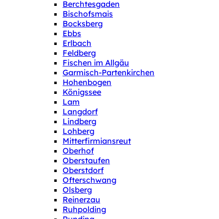
Berchtesgaden
Bischofsmais
Bocksberg
Ebbs
Erlbach
Feldberg
Fischen im Allgäu
Garmisch-Partenkirchen
Hohenbogen
Königssee
Lam
Langdorf
Lindberg
Lohberg
Mitterfirmiansreut
Oberhof
Oberstaufen
Oberstdorf
Ofterschwang
Olsberg
Reinerzau
Ruhpolding