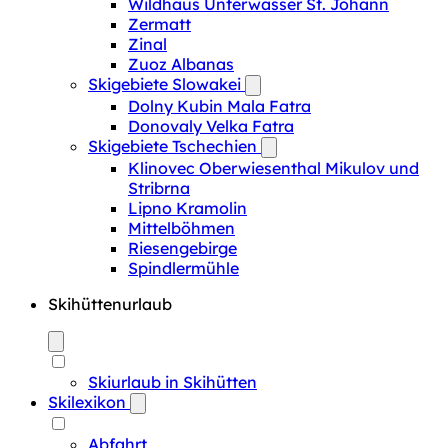
Wildhaus Unterwasser St. Johann
Zermatt
Zinal
Zuoz Albanas
Skigebiete Slowakei
Dolny Kubin Mala Fatra
Donovaly Velka Fatra
Skigebiete Tschechien
Klinovec Oberwiesenthal Mikulov und
Stribrna
Lipno Kramolin
Mittelböhmen
Riesengebirge
Spindlermühle
Skihüttenurlaub
Skiurlaub in Skihütten
Skilexikon
Abfahrt