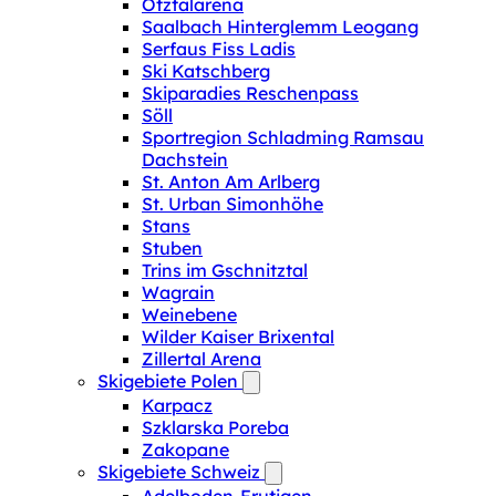
Ötztalarena
Saalbach Hinterglemm Leogang
Serfaus Fiss Ladis
Ski Katschberg
Skiparadies Reschenpass
Söll
Sportregion Schladming Ramsau
Dachstein
St. Anton Am Arlberg
St. Urban Simonhöhe
Stans
Stuben
Trins im Gschnitztal
Wagrain
Weinebene
Wilder Kaiser Brixental
Zillertal Arena
Skigebiete Polen
Karpacz
Szklarska Poreba
Zakopane
Skigebiete Schweiz