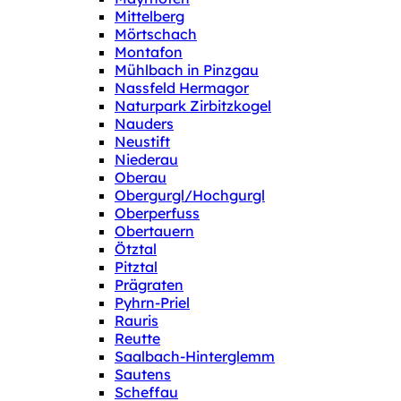
Mittelberg
Mörtschach
Montafon
Mühlbach in Pinzgau
Nassfeld Hermagor
Naturpark Zirbitzkogel
Nauders
Neustift
Niederau
Oberau
Obergurgl/Hochgurgl
Oberperfuss
Obertauern
Ötztal
Pitztal
Prägraten
Pyhrn-Priel
Rauris
Reutte
Saalbach-Hinterglemm
Sautens
Scheffau