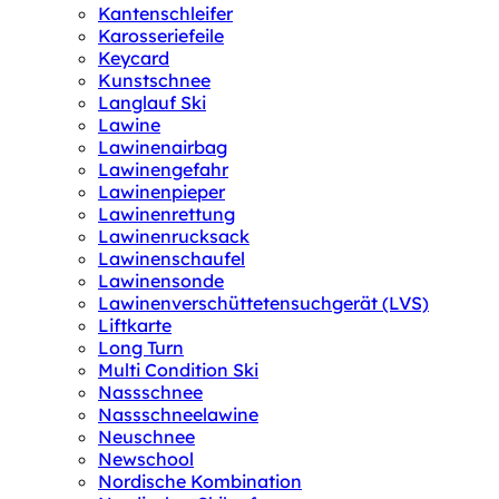
Kantenschleifer
Karosseriefeile
Keycard
Kunstschnee
Langlauf Ski
Lawine
Lawinenairbag
Lawinengefahr
Lawinenpieper
Lawinenrettung
Lawinenrucksack
Lawinenschaufel
Lawinensonde
Lawinenverschüttetensuchgerät (LVS)
Liftkarte
Long Turn
Multi Condition Ski
Nassschnee
Nassschneelawine
Neuschnee
Newschool
Nordische Kombination