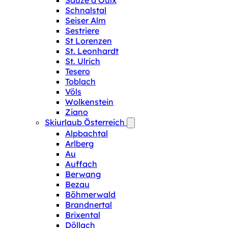
Sauze d‘Oulx
Schnalstal
Seiser Alm
Sestriere
St Lorenzen
St. Leonhardt
St. Ulrich
Tesero
Toblach
Völs
Wolkenstein
Ziano
Skiurlaub Österreich
Alpbachtal
Arlberg
Au
Auffach
Berwang
Bezau
Böhmerwald
Brandnertal
Brixental
Döllach