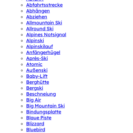
Abfahrtsstrecke
Abhängen
Abziehen
Allmountain Ski
Allround Ski
Alpines Notsignal
Alpinski
Alpinskilauf
Anfängerhügel
Après-Ski
Atomic
Außenski
Baby-Lift
Berghütte
Bergski
Beschneiung
Big Air
Big Mountain Ski
Bindungsplatte
Blaue Piste
Blizzard
Bluebird