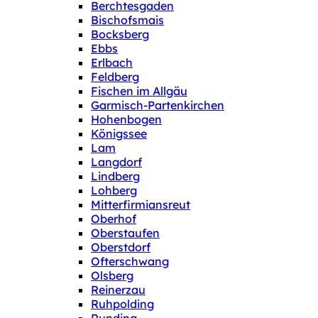
Berchtesgaden
Bischofsmais
Bocksberg
Ebbs
Erlbach
Feldberg
Fischen im Allgäu
Garmisch-Partenkirchen
Hohenbogen
Königssee
Lam
Langdorf
Lindberg
Lohberg
Mitterfirmiansreut
Oberhof
Oberstaufen
Oberstdorf
Ofterschwang
Olsberg
Reinerzau
Ruhpolding