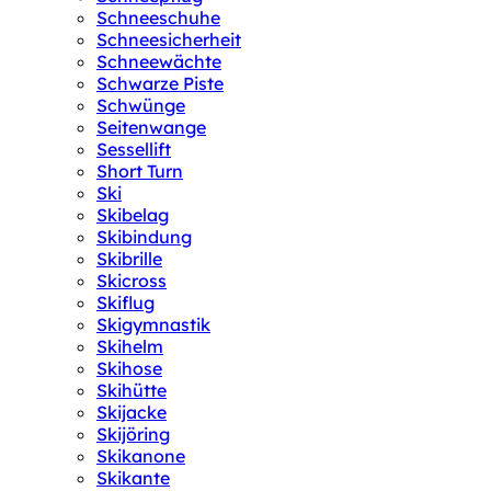
Schneeschuhe
Schneesicherheit
Schneewächte
Schwarze Piste
Schwünge
Seitenwange
Sessellift
Short Turn
Ski
Skibelag
Skibindung
Skibrille
Skicross
Skiflug
Skigymnastik
Skihelm
Skihose
Skihütte
Skijacke
Skijöring
Skikanone
Skikante