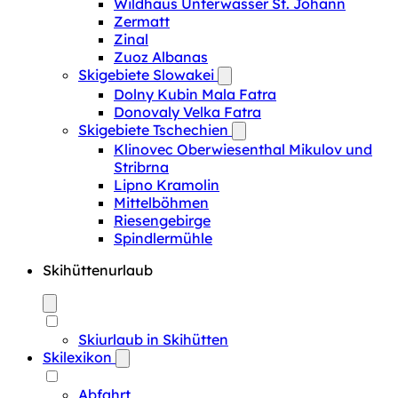
Wildhaus Unterwasser St. Johann
Zermatt
Zinal
Zuoz Albanas
Skigebiete Slowakei
Dolny Kubin Mala Fatra
Donovaly Velka Fatra
Skigebiete Tschechien
Klinovec Oberwiesenthal Mikulov und
Stribrna
Lipno Kramolin
Mittelböhmen
Riesengebirge
Spindlermühle
Skihüttenurlaub
Skiurlaub in Skihütten
Skilexikon
Abfahrt