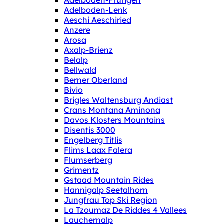
Adelboden-Frutigen
Adelboden-Lenk
Aeschi Aeschiried
Anzere
Arosa
Axalp-Brienz
Belalp
Bellwald
Berner Oberland
Bivio
Brigles Waltensburg Andiast
Crans Montana Aminona
Davos Klosters Mountains
Disentis 3000
Engelberg Titlis
Flims Laax Falera
Flumserberg
Grimentz
Gstaad Mountain Rides
Hannigalp Seetalhorn
Jungfrau Top Ski Region
La Tzoumaz De Riddes 4 Vallees
Lauchernalp