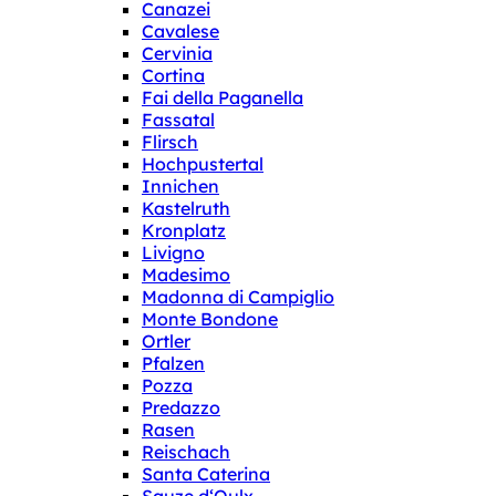
Canazei
Cavalese
Cervinia
Cortina
Fai della Paganella
Fassatal
Flirsch
Hochpustertal
Innichen
Kastelruth
Kronplatz
Livigno
Madesimo
Madonna di Campiglio
Monte Bondone
Ortler
Pfalzen
Pozza
Predazzo
Rasen
Reischach
Santa Caterina