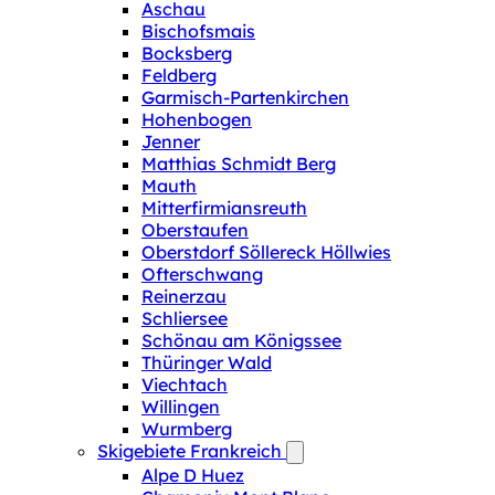
Aschau
Bischofsmais
Bocksberg
Feldberg
Garmisch-Partenkirchen
Hohenbogen
Jenner
Matthias Schmidt Berg
Mauth
Mitterfirmiansreuth
Oberstaufen
Oberstdorf Söllereck Höllwies
Ofterschwang
Reinerzau
Schliersee
Schönau am Königssee
Thüringer Wald
Viechtach
Willingen
Wurmberg
Skigebiete Frankreich
Alpe D Huez