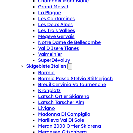
Chamonix Mont Blanc
Grand Massif
La Plagne
Les Contamines
Les Deux Alpes
Les Trois Vallées
Megeve Gervais
Notre Dame de Bellecombe
Val D Isere Tignes
Valmeinier
SuperDévoluy
Skigebiete Italien
Bormio
Bormio Passo Stelvio Stilfserjoch
Breuil Cervinia Valtournenche
Kronplatz
Latsch Ortler Skiarena
Latsch Tarscher Alm
Livigno
Madonna Di Campiglio
Marilleva Val Di Sole
Meran 2000 Ortler Skiarena
Meransen Gitschberg