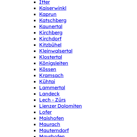
Itter
Kaiserwinkl
Kaprun
Katschberg
Kaunertal
Kirchberg
Kirchdorf
Kitzbühel
Kleinwalsertal
Klostertal
Königsleiten
Kössen
Kramsach
Kühtai
Lammertal
Landeck
Lech - Zürs
Lienzer Dolomiten
Lofer
Maishofen
Maurach
Mauterndorf
Mayrhofen