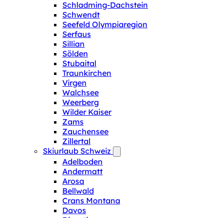
Schladming-Dachstein
Schwendt
Seefeld Olympiaregion
Serfaus
Sillian
Sölden
Stubaital
Traunkirchen
Virgen
Walchsee
Weerberg
Wilder Kaiser
Zams
Zauchensee
Zillertal
Skiurlaub Schweiz
Adelboden
Andermatt
Arosa
Bellwald
Crans Montana
Davos