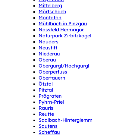
Mittelberg
Mörtschach
Montafon
Mühlbach in Pinzgau
Nassfeld Hermagor
Naturpark Zirbitzkogel
Nauders
Neustift
Niederau
Oberau
Obergurgl/Hochgurgl
Oberperfuss
Obertauern
Ötztal
Pitztal
Prägraten
Pyhrn-Priel
Rauris
Reutte
Saalbach-Hinterglemm
Sautens
Scheffau