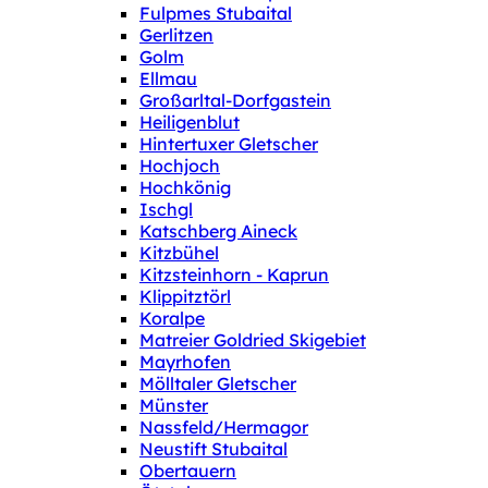
Fulpmes Stubaital
Gerlitzen
Golm
Ellmau
Großarltal-Dorfgastein
Heiligenblut
Hintertuxer Gletscher
Hochjoch
Hochkönig
Ischgl
Katschberg Aineck
Kitzbühel
Kitzsteinhorn - Kaprun
Klippitztörl
Koralpe
Matreier Goldried Skigebiet
Mayrhofen
Mölltaler Gletscher
Münster
Nassfeld/Hermagor
Neustift Stubaital
Obertauern