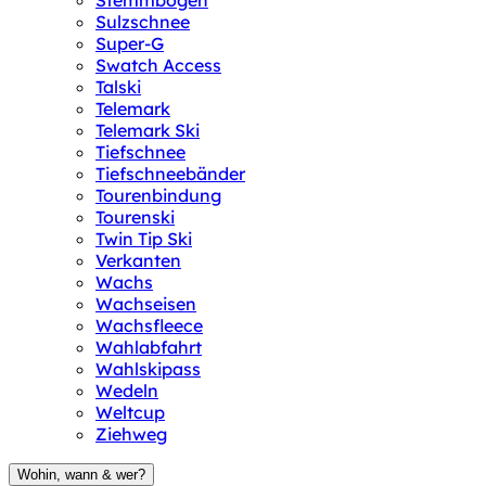
Stemmbogen
Sulzschnee
Super-G
Swatch Access
Talski
Telemark
Telemark Ski
Tiefschnee
Tiefschneebänder
Tourenbindung
Tourenski
Twin Tip Ski
Verkanten
Wachs
Wachseisen
Wachsfleece
Wahlabfahrt
Wahlskipass
Wedeln
Weltcup
Ziehweg
Wohin, wann & wer?