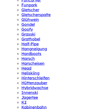
Funcarver
Funpark
Gletscher
Gletscherspalte
Glühwein
Gondel
Goofy
Grasski
Grathobel
Half-Pipe
Hangneigung
Hardboots
Harsch
Harscheisen
Head
Heliskiing
Hinterschleifen
Hüttenzauber
Hybridwachse
Innenski
Jagertee
K2
Kabinenbahn