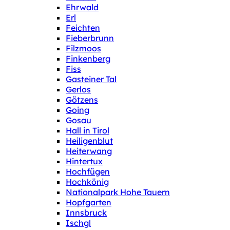
Ehrwald
Erl
Feichten
Fieberbrunn
Filzmoos
Finkenberg
Fiss
Gasteiner Tal
Gerlos
Götzens
Going
Gosau
Hall in Tirol
Heiligenblut
Heiterwang
Hintertux
Hochfügen
Hochkönig
Nationalpark Hohe Tauern
Hopfgarten
Innsbruck
Ischgl