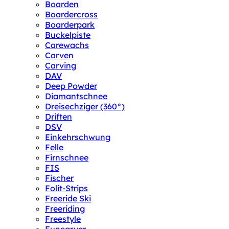
Boarden
Boardercross
Boarderpark
Buckelpiste
Carewachs
Carven
Carving
DAV
Deep Powder
Diamantschnee
Dreisechziger (360°)
Driften
DSV
Einkehrschwung
Felle
Firnschnee
FIS
Fischer
Folit-Strips
Freeride Ski
Freeriding
Freestyle