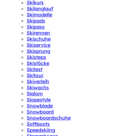
Skikurs
Skilanglauf
Skimodelle
Skipads
Skipass
Skirennen
Skischuhe
Skiservice
Skisprung
Skisteps
Skistöcke
Skitest
Skitour
Skiverleih
Skiwachs
Slalom
Slopestyle
Snowblade
Snowboard
Snowboardschuhe
Softboots
Speedskiing