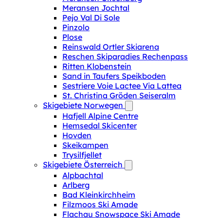
Meransen Jochtal
Pejo Val Di Sole
Pinzolo
Plose
Reinswald Ortler Skiarena
Reschen Skiparadies Rechenpass
Ritten Klobenstein
Sand in Taufers Speikboden
Sestriere Voie Lactee Via Lattea
St. Christina Gröden Seiseralm
Skigebiete Norwegen
Hafjell Alpine Centre
Hemsedal Skicenter
Hovden
Skeikampen
Trysilfjellet
Skigebiete Österreich
Alpbachtal
Arlberg
Bad Kleinkirchheim
Filzmoos Ski Amade
Flachau Snowspace Ski Amade