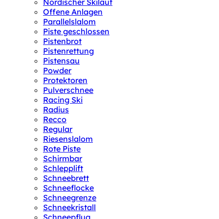
Nordischer Skilauf
Offene Anlagen
Parallelslalom
Piste geschlossen
Pistenbrot
Pistenrettung
Pistensau
Powder
Protektoren
Pulverschnee
Racing Ski
Radius
Recco
Regular
Riesenslalom
Rote Piste
Schirmbar
Schlepplift
Schneebrett
Schneeflocke
Schneegrenze
Schneekristall
Schneepflug