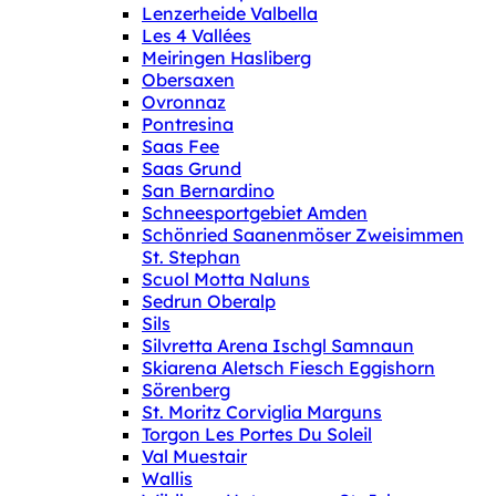
Lenzerheide Valbella
Les 4 Vallées
Meiringen Hasliberg
Obersaxen
Ovronnaz
Pontresina
Saas Fee
Saas Grund
San Bernardino
Schneesportgebiet Amden
Schönried Saanenmöser Zweisimmen
St. Stephan
Scuol Motta Naluns
Sedrun Oberalp
Sils
Silvretta Arena Ischgl Samnaun
Skiarena Aletsch Fiesch Eggishorn
Sörenberg
St. Moritz Corviglia Marguns
Torgon Les Portes Du Soleil
Val Muestair
Wallis