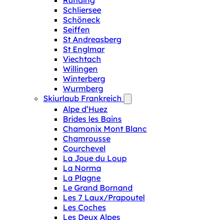
Runding
Schliersee
Schöneck
Seiffen
St Andreasberg
St Englmar
Viechtach
Willingen
Winterberg
Wurmberg
Skiurlaub Frankreich
Alpe d’Huez
Brides les Bains
Chamonix Mont Blanc
Chamrousse
Courchevel
La Joue du Loup
La Norma
La Plagne
Le Grand Bornand
Les 7 Laux/Prapoutel
Les Coches
Les Deux Alpes