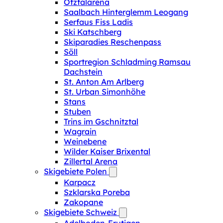
Ötztalarena
Saalbach Hinterglemm Leogang
Serfaus Fiss Ladis
Ski Katschberg
Skiparadies Reschenpass
Söll
Sportregion Schladming Ramsau
Dachstein
St. Anton Am Arlberg
St. Urban Simonhöhe
Stans
Stuben
Trins im Gschnitztal
Wagrain
Weinebene
Wilder Kaiser Brixental
Zillertal Arena
Skigebiete Polen
Karpacz
Szklarska Poreba
Zakopane
Skigebiete Schweiz