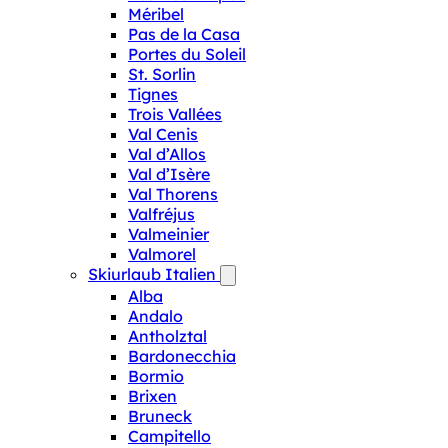
Méribel
Pas de la Casa
Portes du Soleil
St. Sorlin
Tignes
Trois Vallées
Val Cenis
Val d’Allos
Val d’Isère
Val Thorens
Valfréjus
Valmeinier
Valmorel
Skiurlaub Italien
Alba
Andalo
Antholztal
Bardonecchia
Bormio
Brixen
Bruneck
Campitello