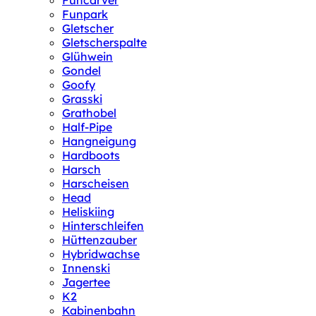
Funcarver
Funpark
Gletscher
Gletscherspalte
Glühwein
Gondel
Goofy
Grasski
Grathobel
Half-Pipe
Hangneigung
Hardboots
Harsch
Harscheisen
Head
Heliskiing
Hinterschleifen
Hüttenzauber
Hybridwachse
Innenski
Jagertee
K2
Kabinenbahn