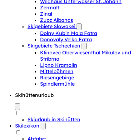
Wildhaus Unterwasser St. Johann
Zermatt
Zinal
Zuoz Albanas
Skigebiete Slowakei
Dolny Kubin Mala Fatra
Donovaly Velka Fatra
Skigebiete Tschechien
Klinovec Oberwiesenthal Mikulov und
Stribrna
Lipno Kramolin
Mittelböhmen
Riesengebirge
Spindlermühle
Skihüttenurlaub
Skiurlaub in Skihütten
Skilexikon
Abfahrt