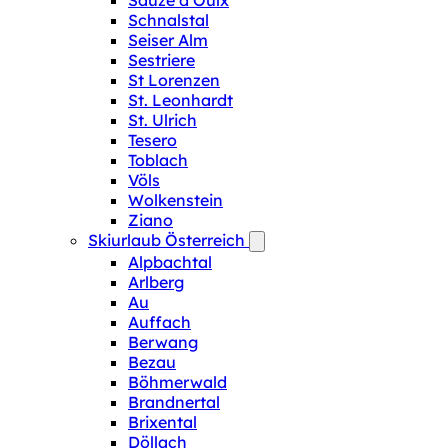
Sauze d‘Oulx
Schnalstal
Seiser Alm
Sestriere
St Lorenzen
St. Leonhardt
St. Ulrich
Tesero
Toblach
Völs
Wolkenstein
Ziano
Skiurlaub Österreich
Alpbachtal
Arlberg
Au
Auffach
Berwang
Bezau
Böhmerwald
Brandnertal
Brixental
Döllach