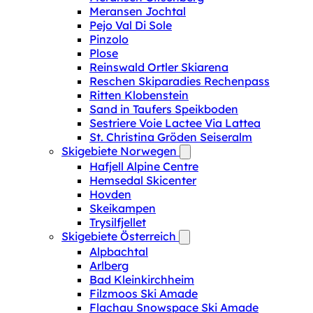
Meransen Jochtal
Pejo Val Di Sole
Pinzolo
Plose
Reinswald Ortler Skiarena
Reschen Skiparadies Rechenpass
Ritten Klobenstein
Sand in Taufers Speikboden
Sestriere Voie Lactee Via Lattea
St. Christina Gröden Seiseralm
Skigebiete Norwegen
Hafjell Alpine Centre
Hemsedal Skicenter
Hovden
Skeikampen
Trysilfjellet
Skigebiete Österreich
Alpbachtal
Arlberg
Bad Kleinkirchheim
Filzmoos Ski Amade
Flachau Snowspace Ski Amade