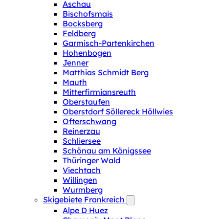
Aschau
Bischofsmais
Bocksberg
Feldberg
Garmisch-Partenkirchen
Hohenbogen
Jenner
Matthias Schmidt Berg
Mauth
Mitterfirmiansreuth
Oberstaufen
Oberstdorf Söllereck Höllwies
Ofterschwang
Reinerzau
Schliersee
Schönau am Königssee
Thüringer Wald
Viechtach
Willingen
Wurmberg
Skigebiete Frankreich
Alpe D Huez