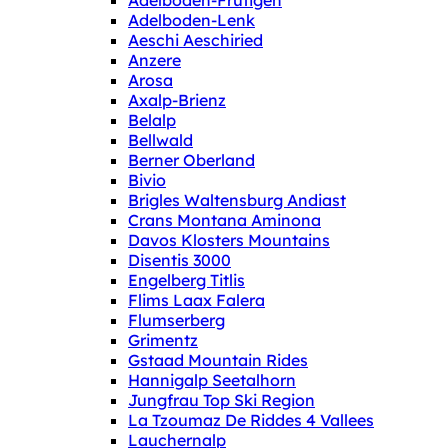
Adelboden-Frutigen
Adelboden-Lenk
Aeschi Aeschiried
Anzere
Arosa
Axalp-Brienz
Belalp
Bellwald
Berner Oberland
Bivio
Brigles Waltensburg Andiast
Crans Montana Aminona
Davos Klosters Mountains
Disentis 3000
Engelberg Titlis
Flims Laax Falera
Flumserberg
Grimentz
Gstaad Mountain Rides
Hannigalp Seetalhorn
Jungfrau Top Ski Region
La Tzoumaz De Riddes 4 Vallees
Lauchernalp