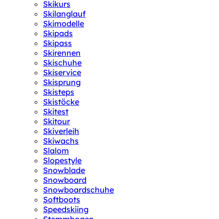
Skikurs
Skilanglauf
Skimodelle
Skipads
Skipass
Skirennen
Skischuhe
Skiservice
Skisprung
Skisteps
Skistöcke
Skitest
Skitour
Skiverleih
Skiwachs
Slalom
Slopestyle
Snowblade
Snowboard
Snowboardschuhe
Softboots
Speedskiing