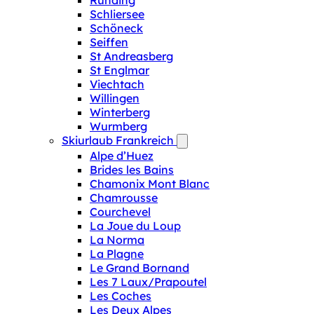
Runding
Schliersee
Schöneck
Seiffen
St Andreasberg
St Englmar
Viechtach
Willingen
Winterberg
Wurmberg
Skiurlaub Frankreich
Alpe d’Huez
Brides les Bains
Chamonix Mont Blanc
Chamrousse
Courchevel
La Joue du Loup
La Norma
La Plagne
Le Grand Bornand
Les 7 Laux/Prapoutel
Les Coches
Les Deux Alpes