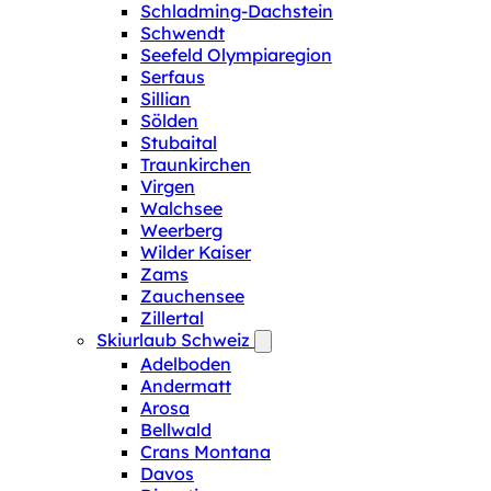
Schladming-Dachstein
Schwendt
Seefeld Olympiaregion
Serfaus
Sillian
Sölden
Stubaital
Traunkirchen
Virgen
Walchsee
Weerberg
Wilder Kaiser
Zams
Zauchensee
Zillertal
Skiurlaub Schweiz
Adelboden
Andermatt
Arosa
Bellwald
Crans Montana
Davos