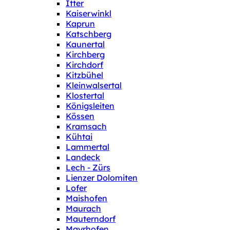
Itter
Kaiserwinkl
Kaprun
Katschberg
Kaunertal
Kirchberg
Kirchdorf
Kitzbühel
Kleinwalsertal
Klostertal
Königsleiten
Kössen
Kramsach
Kühtai
Lammertal
Landeck
Lech - Zürs
Lienzer Dolomiten
Lofer
Maishofen
Maurach
Mauterndorf
Mayrhofen