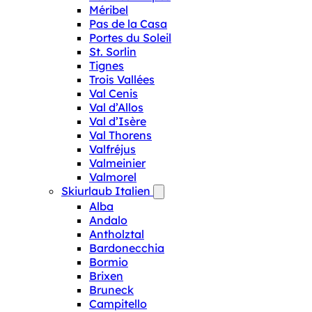
Méribel
Pas de la Casa
Portes du Soleil
St. Sorlin
Tignes
Trois Vallées
Val Cenis
Val d’Allos
Val d’Isère
Val Thorens
Valfréjus
Valmeinier
Valmorel
Skiurlaub Italien
Alba
Andalo
Antholztal
Bardonecchia
Bormio
Brixen
Bruneck
Campitello