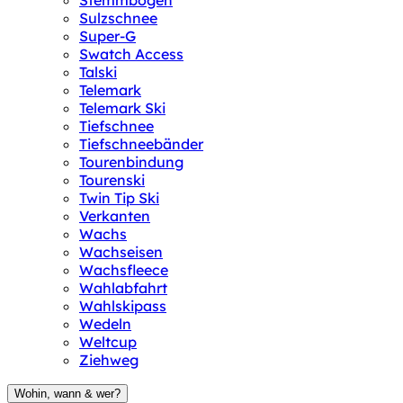
Stemmbogen
Sulzschnee
Super-G
Swatch Access
Talski
Telemark
Telemark Ski
Tiefschnee
Tiefschneebänder
Tourenbindung
Tourenski
Twin Tip Ski
Verkanten
Wachs
Wachseisen
Wachsfleece
Wahlabfahrt
Wahlskipass
Wedeln
Weltcup
Ziehweg
Wohin, wann & wer?