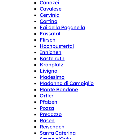
Canazei
Cavalese
Cervinia
Cortina
Fai della Paganella
Fassatal
Flirsch
Hochpustertal
Innichen
Kastelruth
Kronplatz
Livigno
Madesimo
Madonna di Campiglio
Monte Bondone
Ortler
Pfalzen
Pozza
Predazzo
Rasen
Reischach
Santa Caterina