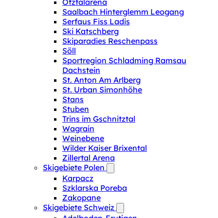
Ötztalarena
Saalbach Hinterglemm Leogang
Serfaus Fiss Ladis
Ski Katschberg
Skiparadies Reschenpass
Söll
Sportregion Schladming Ramsau
Dachstein
St. Anton Am Arlberg
St. Urban Simonhöhe
Stans
Stuben
Trins im Gschnitztal
Wagrain
Weinebene
Wilder Kaiser Brixental
Zillertal Arena
Skigebiete Polen
Karpacz
Szklarska Poreba
Zakopane
Skigebiete Schweiz