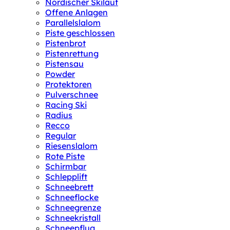
Nordischer Skilauf
Offene Anlagen
Parallelslalom
Piste geschlossen
Pistenbrot
Pistenrettung
Pistensau
Powder
Protektoren
Pulverschnee
Racing Ski
Radius
Recco
Regular
Riesenslalom
Rote Piste
Schirmbar
Schlepplift
Schneebrett
Schneeflocke
Schneegrenze
Schneekristall
Schneepflug