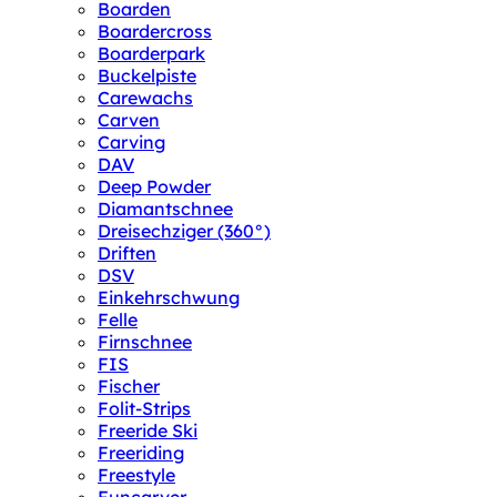
Boarden
Boardercross
Boarderpark
Buckelpiste
Carewachs
Carven
Carving
DAV
Deep Powder
Diamantschnee
Dreisechziger (360°)
Driften
DSV
Einkehrschwung
Felle
Firnschnee
FIS
Fischer
Folit-Strips
Freeride Ski
Freeriding
Freestyle