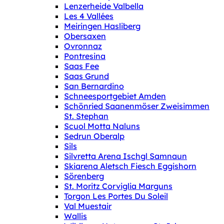
Lenzerheide Valbella
Les 4 Vallées
Meiringen Hasliberg
Obersaxen
Ovronnaz
Pontresina
Saas Fee
Saas Grund
San Bernardino
Schneesportgebiet Amden
Schönried Saanenmöser Zweisimmen
St. Stephan
Scuol Motta Naluns
Sedrun Oberalp
Sils
Silvretta Arena Ischgl Samnaun
Skiarena Aletsch Fiesch Eggishorn
Sörenberg
St. Moritz Corviglia Marguns
Torgon Les Portes Du Soleil
Val Muestair
Wallis