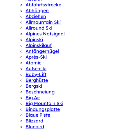
Abfahrtsstrecke
Abhängen
Abziehen
Allmountain Ski
Allround Ski
Alpines Notsignal
Alpinski
Alpinskilauf
Anfängerhügel
Après-Ski
Atomic
Außenski
Baby-Lift
Berghütte
Bergski
Beschneiung
Big Air
Big Mountain Ski
Bindungsplatte
Blaue Piste
Blizzard
Bluebird