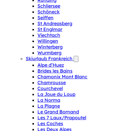
Runding
Schliersee
Schöneck
Seiffen
St Andreasberg
St Englmar
Viechtach
Willingen
Winterberg
Wurmberg
Skiurlaub Frankreich
Alpe d’Huez
Brides les Bains
Chamonix Mont Blanc
Chamrousse
Courchevel
La Joue du Loup
La Norma
La Plagne
Le Grand Bornand
Les 7 Laux/Prapoutel
Les Coches
Les Deux Alpes