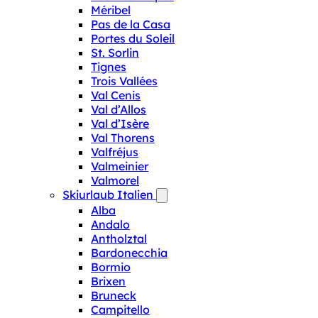
Méribel
Pas de la Casa
Portes du Soleil
St. Sorlin
Tignes
Trois Vallées
Val Cenis
Val d’Allos
Val d’Isère
Val Thorens
Valfréjus
Valmeinier
Valmorel
Skiurlaub Italien
Alba
Andalo
Antholztal
Bardonecchia
Bormio
Brixen
Bruneck
Campitello