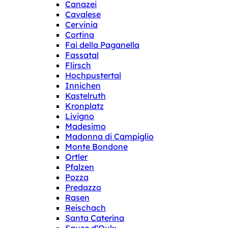
Canazei
Cavalese
Cervinia
Cortina
Fai della Paganella
Fassatal
Flirsch
Hochpustertal
Innichen
Kastelruth
Kronplatz
Livigno
Madesimo
Madonna di Campiglio
Monte Bondone
Ortler
Pfalzen
Pozza
Predazzo
Rasen
Reischach
Santa Caterina