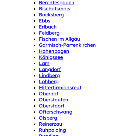
Berchtesgaden
Bischofsmais
Bocksberg
Ebbs
Erlbach
Feldberg
Fischen im Allgäu
Garmisch-Partenkirchen
Hohenbogen
Königssee
Lam
Langdorf
Lindberg
Lohberg
Mitterfirmiansreut
Oberhof
Oberstaufen
Oberstdorf
Ofterschwang
Olsberg
Reinerzau
Ruhpolding