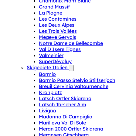
Chamonix Mont Blanc
Grand Massif
La Plagne
Les Contamines
Les Deux Alpes
Les Trois Vallées
Megeve Gervais
Notre Dame de Bellecombe
Val D Isere Tignes
Valmeinier
SuperDévoluy
Skigebiete Italien
Bormio
Bormio Passo Stelvio Stilfserjoch
Breuil Cervinia Valtournenche
Kronplatz
Latsch Ortler Skiarena
Latsch Tarscher Alm
Livigno
Madonna Di Campiglio
Marilleva Val Di Sole
Meran 2000 Ortler Skiarena
Meransen Gitschberg