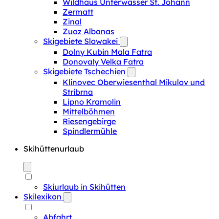
Wildhaus Unterwasser St. Johann
Zermatt
Zinal
Zuoz Albanas
Skigebiete Slowakei
Dolny Kubin Mala Fatra
Donovaly Velka Fatra
Skigebiete Tschechien
Klinovec Oberwiesenthal Mikulov und
Stribrna
Lipno Kramolin
Mittelböhmen
Riesengebirge
Spindlermühle
Skihüttenurlaub
Skiurlaub in Skihütten
Skilexikon
Abfahrt