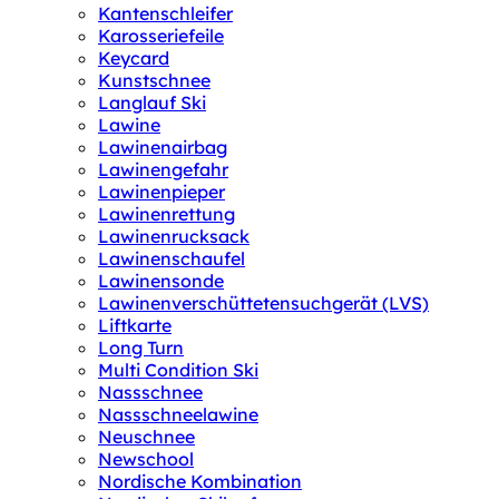
Kantenschleifer
Karosseriefeile
Keycard
Kunstschnee
Langlauf Ski
Lawine
Lawinenairbag
Lawinengefahr
Lawinenpieper
Lawinenrettung
Lawinenrucksack
Lawinenschaufel
Lawinensonde
Lawinenverschüttetensuchgerät (LVS)
Liftkarte
Long Turn
Multi Condition Ski
Nassschnee
Nassschneelawine
Neuschnee
Newschool
Nordische Kombination