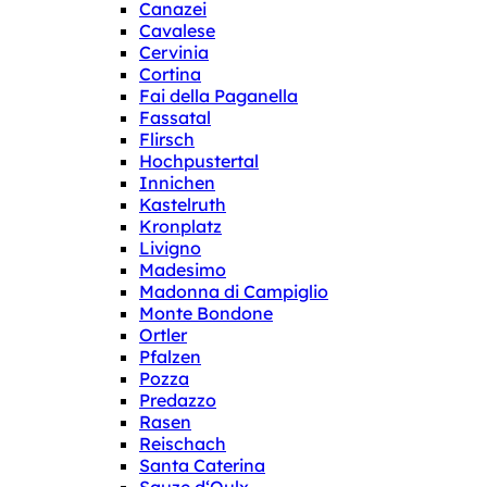
Canazei
Cavalese
Cervinia
Cortina
Fai della Paganella
Fassatal
Flirsch
Hochpustertal
Innichen
Kastelruth
Kronplatz
Livigno
Madesimo
Madonna di Campiglio
Monte Bondone
Ortler
Pfalzen
Pozza
Predazzo
Rasen
Reischach
Santa Caterina