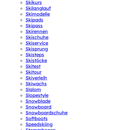
Skikurs
Skilanglauf
Skimodelle
Skipads
Skipass
Skirennen
Skischuhe
Skiservice
Skisprung
Skisteps
Skistöcke
Skitest
Skitour
Skiverleih
Skiwachs
Slalom
Slopestyle
Snowblade
Snowboard
Snowboardschuhe
Softboots
Speedskiing