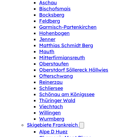
Aschau
Bischofsmais
Bocksberg
Feldberg
Garmisch-Partenkirchen
Hohenbogen
Jenner
Matthias Schmidt Berg
Mauth
Mitterfirmiansreuth
Oberstaufen
Oberstdorf Söllereck Höllwies
Ofterschwang
Reinerzau
Schliersee
Schönau am Königssee
Thüringer Wald
Viechtach
Willingen
Wurmberg
Skigebiete Frankreich
Alpe D Huez