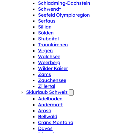
Schladming-Dachstein
Schwendt
Seefeld Olympiaregion
Serfaus
Sillian
Sölden
Stubaital
Traunkirchen
Virgen
Walchsee
Weerberg
Wilder Kaiser
Zams
Zauchensee
Zillertal
Skiurlaub Schweiz
Adelboden
Andermatt
Arosa
Bellwald
Crans Montana
Davos