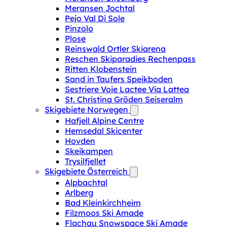
Meransen Jochtal
Pejo Val Di Sole
Pinzolo
Plose
Reinswald Ortler Skiarena
Reschen Skiparadies Rechenpass
Ritten Klobenstein
Sand in Taufers Speikboden
Sestriere Voie Lactee Via Lattea
St. Christina Gröden Seiseralm
Skigebiete Norwegen
Hafjell Alpine Centre
Hemsedal Skicenter
Hovden
Skeikampen
Trysilfjellet
Skigebiete Österreich
Alpbachtal
Arlberg
Bad Kleinkirchheim
Filzmoos Ski Amade
Flachau Snowspace Ski Amade