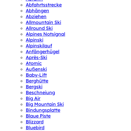
Abfahrtsstrecke
Abhängen
Abziehen
Allmountain Ski
Allround Ski
Alpines Notsignal
Alpinski
Alpinskilauf
Anfängerhügel
Après-Ski
Atomic
Außenski
Baby-Lift
Berghütte
Bergski
Beschneiung
Big Air
Big Mountain Ski
Bindungsplatte
Blaue Piste
Blizzard
Bluebird