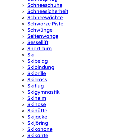
Schneeschuhe
Schneesicherheit
Schneewächte
Schwarze Piste
Schwünge
Seitenwange
Sessellift
Short Turn
Ski
Skibelag
Skibindung
Skibrille
Skicross
Skiflug
Skigymnastik
Skihelm
Skihose
Skihütte
Skijacke
Skijöring
Skikanone
Skikante