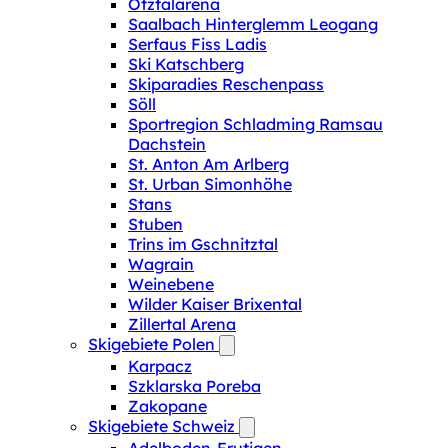
Ötztalarena
Saalbach Hinterglemm Leogang
Serfaus Fiss Ladis
Ski Katschberg
Skiparadies Reschenpass
Söll
Sportregion Schladming Ramsau
Dachstein
St. Anton Am Arlberg
St. Urban Simonhöhe
Stans
Stuben
Trins im Gschnitztal
Wagrain
Weinebene
Wilder Kaiser Brixental
Zillertal Arena
Skigebiete Polen
Karpacz
Szklarska Poreba
Zakopane
Skigebiete Schweiz