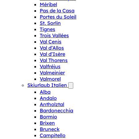
Méribel
Pas de la Casa
Portes du Soleil
St. Sorlin
Tignes
Trois Vallées
Val Cenis
Val d’Allos
Val d’Isère
Val Thorens
Valfréjus
Valmeinier
Valmorel
Skiurlaub Italien
Alba
Andalo
Antholztal
Bardonecchia
Bormio
Brixen
Bruneck
Campitello