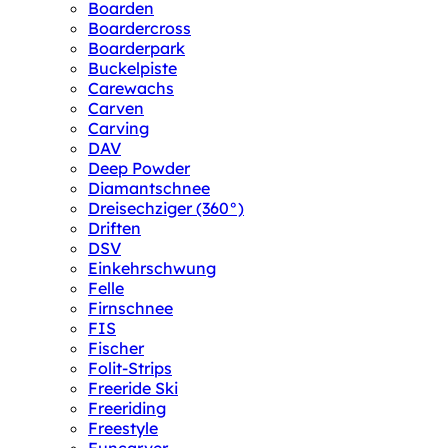
Boarden
Boardercross
Boarderpark
Buckelpiste
Carewachs
Carven
Carving
DAV
Deep Powder
Diamantschnee
Dreisechziger (360°)
Driften
DSV
Einkehrschwung
Felle
Firnschnee
FIS
Fischer
Folit-Strips
Freeride Ski
Freeriding
Freestyle