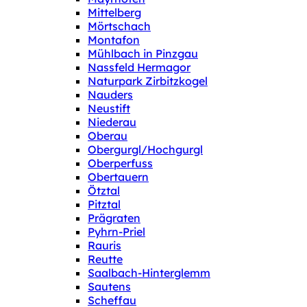
Mittelberg
Mörtschach
Montafon
Mühlbach in Pinzgau
Nassfeld Hermagor
Naturpark Zirbitzkogel
Nauders
Neustift
Niederau
Oberau
Obergurgl/Hochgurgl
Oberperfuss
Obertauern
Ötztal
Pitztal
Prägraten
Pyhrn-Priel
Rauris
Reutte
Saalbach-Hinterglemm
Sautens
Scheffau