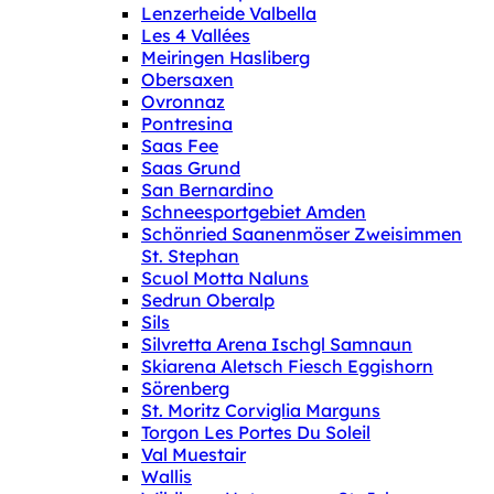
Lenzerheide Valbella
Les 4 Vallées
Meiringen Hasliberg
Obersaxen
Ovronnaz
Pontresina
Saas Fee
Saas Grund
San Bernardino
Schneesportgebiet Amden
Schönried Saanenmöser Zweisimmen
St. Stephan
Scuol Motta Naluns
Sedrun Oberalp
Sils
Silvretta Arena Ischgl Samnaun
Skiarena Aletsch Fiesch Eggishorn
Sörenberg
St. Moritz Corviglia Marguns
Torgon Les Portes Du Soleil
Val Muestair
Wallis