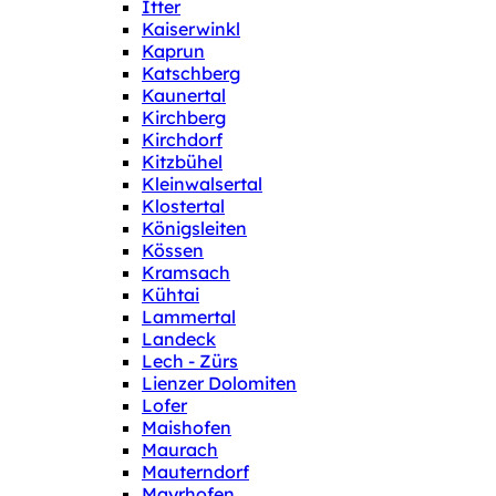
Itter
Kaiserwinkl
Kaprun
Katschberg
Kaunertal
Kirchberg
Kirchdorf
Kitzbühel
Kleinwalsertal
Klostertal
Königsleiten
Kössen
Kramsach
Kühtai
Lammertal
Landeck
Lech - Zürs
Lienzer Dolomiten
Lofer
Maishofen
Maurach
Mauterndorf
Mayrhofen