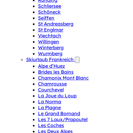
Runding
Schliersee
Schöneck
Seiffen
St Andreasberg
St Englmar
Viechtach
Willingen
Winterberg
Wurmberg
Skiurlaub Frankreich
Alpe d’Huez
Brides les Bains
Chamonix Mont Blanc
Chamrousse
Courchevel
La Joue du Loup
La Norma
La Plagne
Le Grand Bornand
Les 7 Laux/Prapoutel
Les Coches
Les Deux Alpes