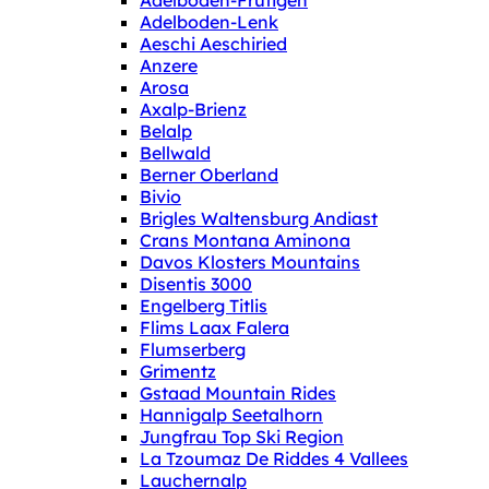
Adelboden-Frutigen
Adelboden-Lenk
Aeschi Aeschiried
Anzere
Arosa
Axalp-Brienz
Belalp
Bellwald
Berner Oberland
Bivio
Brigles Waltensburg Andiast
Crans Montana Aminona
Davos Klosters Mountains
Disentis 3000
Engelberg Titlis
Flims Laax Falera
Flumserberg
Grimentz
Gstaad Mountain Rides
Hannigalp Seetalhorn
Jungfrau Top Ski Region
La Tzoumaz De Riddes 4 Vallees
Lauchernalp