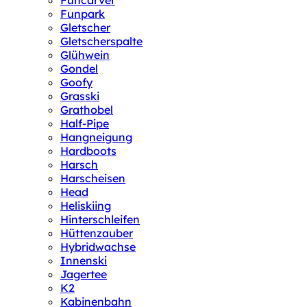
Funcarver
Funpark
Gletscher
Gletscherspalte
Glühwein
Gondel
Goofy
Grasski
Grathobel
Half-Pipe
Hangneigung
Hardboots
Harsch
Harscheisen
Head
Heliskiing
Hinterschleifen
Hüttenzauber
Hybridwachse
Innenski
Jagertee
K2
Kabinenbahn