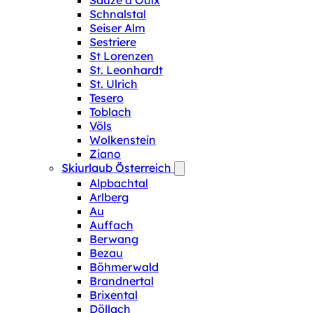
Sauze d‘Oulx
Schnalstal
Seiser Alm
Sestriere
St Lorenzen
St. Leonhardt
St. Ulrich
Tesero
Toblach
Völs
Wolkenstein
Ziano
Skiurlaub Österreich
Alpbachtal
Arlberg
Au
Auffach
Berwang
Bezau
Böhmerwald
Brandnertal
Brixental
Döllach