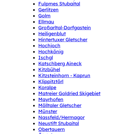
Fulpmes Stubaital
Gerlitzen
Golm
Ellmau
Großarltal-Dorfgastein
Heiligenblut
Hintertuxer Gletscher
Hochjoch
Hochkönig
Ischgl
Katschberg Aineck
Kitzbühel
Kitzsteinhorn - Kaprun
Klippitztörl
Koralpe
Matreier Goldried Skigebiet
Mayrhofen
Mölltaler Gletscher
Münster
Nassfeld/Hermagor
Neustift Stubaital
Obertauern