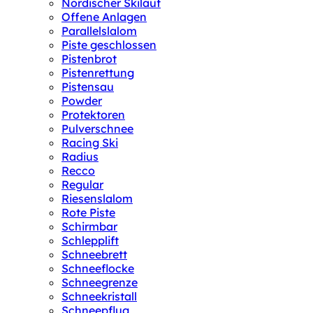
Nordischer Skilauf
Offene Anlagen
Parallelslalom
Piste geschlossen
Pistenbrot
Pistenrettung
Pistensau
Powder
Protektoren
Pulverschnee
Racing Ski
Radius
Recco
Regular
Riesenslalom
Rote Piste
Schirmbar
Schlepplift
Schneebrett
Schneeflocke
Schneegrenze
Schneekristall
Schneepflug