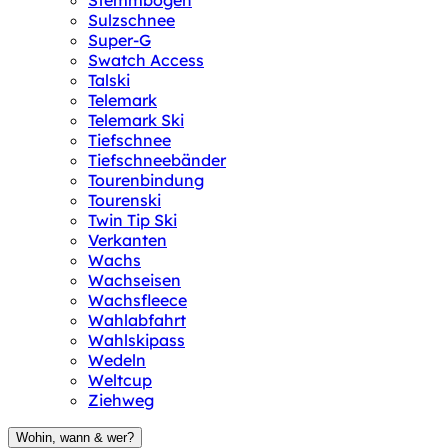
Stemmbogen
Sulzschnee
Super-G
Swatch Access
Talski
Telemark
Telemark Ski
Tiefschnee
Tiefschneebänder
Tourenbindung
Tourenski
Twin Tip Ski
Verkanten
Wachs
Wachseisen
Wachsfleece
Wahlabfahrt
Wahlskipass
Wedeln
Weltcup
Ziehweg
Wohin, wann & wer?