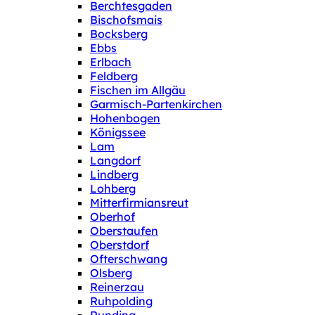
Berchtesgaden
Bischofsmais
Bocksberg
Ebbs
Erlbach
Feldberg
Fischen im Allgäu
Garmisch-Partenkirchen
Hohenbogen
Königssee
Lam
Langdorf
Lindberg
Lohberg
Mitterfirmiansreut
Oberhof
Oberstaufen
Oberstdorf
Ofterschwang
Olsberg
Reinerzau
Ruhpolding