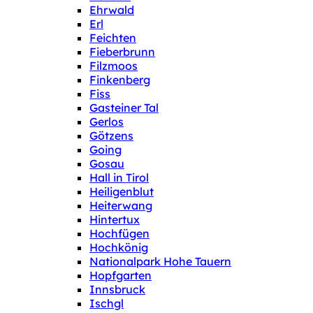
Ehrwald
Erl
Feichten
Fieberbrunn
Filzmoos
Finkenberg
Fiss
Gasteiner Tal
Gerlos
Götzens
Going
Gosau
Hall in Tirol
Heiligenblut
Heiterwang
Hintertux
Hochfügen
Hochkönig
Nationalpark Hohe Tauern
Hopfgarten
Innsbruck
Ischgl