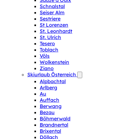
Sauze d‘Oulx
Schnalstal
Seiser Alm
Sestriere
St Lorenzen
St. Leonhardt
St. Ulrich
Tesero
Toblach
Völs
Wolkenstein
Ziano
Skiurlaub Österreich
Alpbachtal
Arlberg
Au
Auffach
Berwang
Bezau
Böhmerwald
Brandnertal
Brixental
Döllach