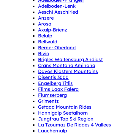
Adelboden-Frutigen
Adelboden-Lenk
Aeschi Aeschiried
Anzere
Arosa
Axalp-Brienz
Belalp
Bellwald
Berner Oberland
Bivio
Brigles Waltensburg Andiast
Crans Montana Aminona
Davos Klosters Mountains
Disentis 3000
Engelberg Titlis
Flims Laax Falera
Flumserberg
Grimentz
Gstaad Mountain Rides
Hannigalp Seetalhorn
Jungfrau Top Ski Region
La Tzoumaz De Riddes 4 Vallees
Lauchernalp