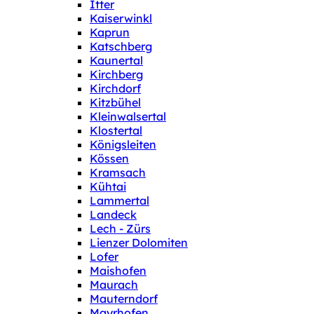
Itter
Kaiserwinkl
Kaprun
Katschberg
Kaunertal
Kirchberg
Kirchdorf
Kitzbühel
Kleinwalsertal
Klostertal
Königsleiten
Kössen
Kramsach
Kühtai
Lammertal
Landeck
Lech - Zürs
Lienzer Dolomiten
Lofer
Maishofen
Maurach
Mauterndorf
Mayrhofen