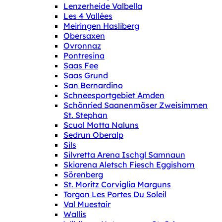
Lenzerheide Valbella
Les 4 Vallées
Meiringen Hasliberg
Obersaxen
Ovronnaz
Pontresina
Saas Fee
Saas Grund
San Bernardino
Schneesportgebiet Amden
Schönried Saanenmöser Zweisimmen
St. Stephan
Scuol Motta Naluns
Sedrun Oberalp
Sils
Silvretta Arena Ischgl Samnaun
Skiarena Aletsch Fiesch Eggishorn
Sörenberg
St. Moritz Corviglia Marguns
Torgon Les Portes Du Soleil
Val Muestair
Wallis