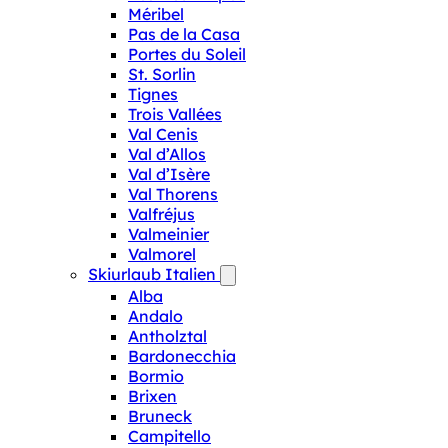
Méribel
Pas de la Casa
Portes du Soleil
St. Sorlin
Tignes
Trois Vallées
Val Cenis
Val d’Allos
Val d’Isère
Val Thorens
Valfréjus
Valmeinier
Valmorel
Skiurlaub Italien
Alba
Andalo
Antholztal
Bardonecchia
Bormio
Brixen
Bruneck
Campitello