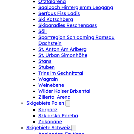
Ötztalarena
Saalbach Hinterglemm Leogang
Serfaus Fiss Ladis
Ski Katschberg
Skiparadies Reschenpass
Söll
Sportregion Schladming Ramsau
Dachstein
St. Anton Am Arlberg
St. Urban Simonhöhe
Stans
Stuben
Trins im Gschnitztal
Wagrain
Weinebene
Wilder Kaiser Brixental
Zillertal Arena
Skigebiete Polen
Karpacz
Szklarska Poreba
Zakopane
Skigebiete Schweiz