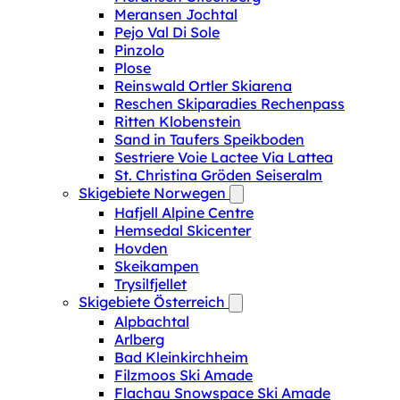
Meransen Jochtal
Pejo Val Di Sole
Pinzolo
Plose
Reinswald Ortler Skiarena
Reschen Skiparadies Rechenpass
Ritten Klobenstein
Sand in Taufers Speikboden
Sestriere Voie Lactee Via Lattea
St. Christina Gröden Seiseralm
Skigebiete Norwegen
Hafjell Alpine Centre
Hemsedal Skicenter
Hovden
Skeikampen
Trysilfjellet
Skigebiete Österreich
Alpbachtal
Arlberg
Bad Kleinkirchheim
Filzmoos Ski Amade
Flachau Snowspace Ski Amade