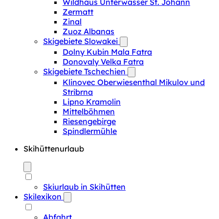
Wildhaus Unterwasser St. Johann
Zermatt
Zinal
Zuoz Albanas
Skigebiete Slowakei
Dolny Kubin Mala Fatra
Donovaly Velka Fatra
Skigebiete Tschechien
Klinovec Oberwiesenthal Mikulov und
Stribrna
Lipno Kramolin
Mittelböhmen
Riesengebirge
Spindlermühle
Skihüttenurlaub
Skiurlaub in Skihütten
Skilexikon
Abfahrt