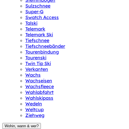
Stemmbogen
Sulzschnee
Super-G
Swatch Access
Talski
Telemark
Telemark Ski
Tiefschnee
Tiefschneebänder
Tourenbindung
Tourenski
Twin Tip Ski
Verkanten
Wachs
Wachseisen
Wachsfleece
Wahlabfahrt
Wahlskipass
Wedeln
Weltcup
Ziehweg
Wohin, wann & wer?