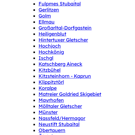
Fulpmes Stubaital
Gerlitzen
Golm
Ellmau
Großarltal-Dorfgastein
Heiligenblut
Hintertuxer Gletscher
Hochjoch
Hochkönig
Ischgl
Katschberg Aineck
Kitzbühel
Kitzsteinhorn - Kaprun
Klippitztörl
Koralpe
Matreier Goldried Skigebiet
Mayrhofen
Mölltaler Gletscher
Münster
Nassfeld/Hermagor
Neustift Stubaital
Obertauern