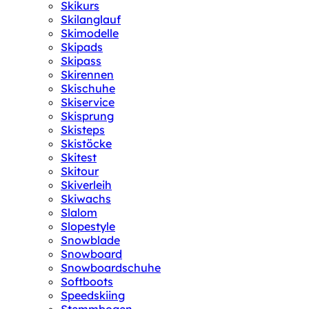
Skikurs
Skilanglauf
Skimodelle
Skipads
Skipass
Skirennen
Skischuhe
Skiservice
Skisprung
Skisteps
Skistöcke
Skitest
Skitour
Skiverleih
Skiwachs
Slalom
Slopestyle
Snowblade
Snowboard
Snowboardschuhe
Softboots
Speedskiing