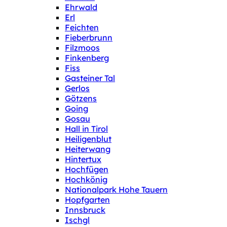
Ehrwald
Erl
Feichten
Fieberbrunn
Filzmoos
Finkenberg
Fiss
Gasteiner Tal
Gerlos
Götzens
Going
Gosau
Hall in Tirol
Heiligenblut
Heiterwang
Hintertux
Hochfügen
Hochkönig
Nationalpark Hohe Tauern
Hopfgarten
Innsbruck
Ischgl