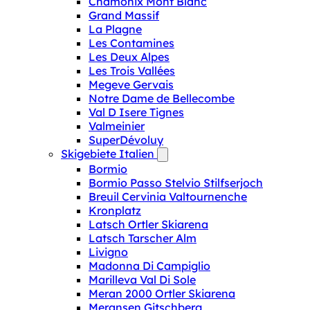
Chamonix Mont Blanc
Grand Massif
La Plagne
Les Contamines
Les Deux Alpes
Les Trois Vallées
Megeve Gervais
Notre Dame de Bellecombe
Val D Isere Tignes
Valmeinier
SuperDévoluy
Skigebiete Italien
Bormio
Bormio Passo Stelvio Stilfserjoch
Breuil Cervinia Valtournenche
Kronplatz
Latsch Ortler Skiarena
Latsch Tarscher Alm
Livigno
Madonna Di Campiglio
Marilleva Val Di Sole
Meran 2000 Ortler Skiarena
Meransen Gitschberg