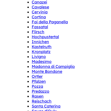
Canazei
Cavalese
Cervinia
Cortina
Fai della Paganella
Fassatal
Flirsch
Hochpustertal
Innichen
Kastelruth
Kronplatz
Livigno
Madesimo
Madonna di Campiglio
Monte Bondone
Ortler
Pfalzen
Pozza
Predazzo
Rasen
Reischach
Santa Caterina