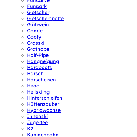
Funcarver
Funpark
Gletscher
Gletscherspalte
Glühwein
Gondel
Goofy
Grasski
Grathobel
Half-Pipe
Hangneigung
Hardboots
Harsch
Harscheisen
Head
Heliskiing
Hinterschleifen
Hüttenzauber
Hybridwachse
Innenski
Jagertee
K2
Kabinenbahn