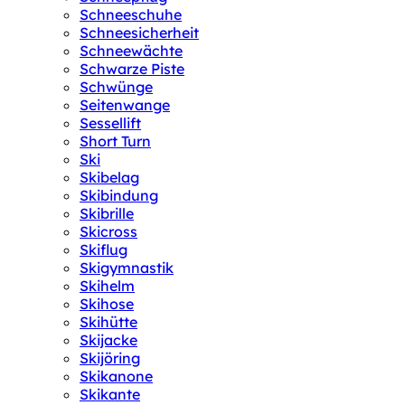
Schneeschuhe
Schneesicherheit
Schneewächte
Schwarze Piste
Schwünge
Seitenwange
Sessellift
Short Turn
Ski
Skibelag
Skibindung
Skibrille
Skicross
Skiflug
Skigymnastik
Skihelm
Skihose
Skihütte
Skijacke
Skijöring
Skikanone
Skikante