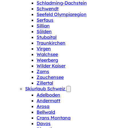
Schladming-Dachstein
Schwendt
Seefeld Olympiaregion
Serfaus
Sillian
Sölden
Stubaital
Traunkirchen
Virgen
Walchsee
Weerberg
Wilder Kaiser
Zams
Zauchensee
Zillertal
Skiurlaub Schweiz
Adelboden
Andermatt
Arosa
Bellwald
Crans Montana
Davos