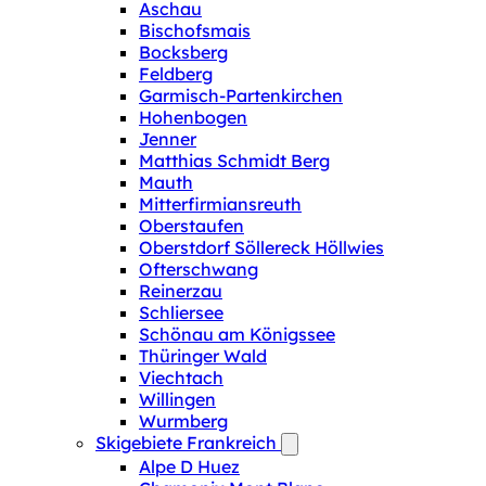
Aschau
Bischofsmais
Bocksberg
Feldberg
Garmisch-Partenkirchen
Hohenbogen
Jenner
Matthias Schmidt Berg
Mauth
Mitterfirmiansreuth
Oberstaufen
Oberstdorf Söllereck Höllwies
Ofterschwang
Reinerzau
Schliersee
Schönau am Königssee
Thüringer Wald
Viechtach
Willingen
Wurmberg
Skigebiete Frankreich
Alpe D Huez