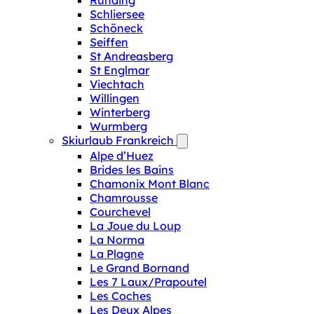
Runding
Schliersee
Schöneck
Seiffen
St Andreasberg
St Englmar
Viechtach
Willingen
Winterberg
Wurmberg
Skiurlaub Frankreich
Alpe d’Huez
Brides les Bains
Chamonix Mont Blanc
Chamrousse
Courchevel
La Joue du Loup
La Norma
La Plagne
Le Grand Bornand
Les 7 Laux/Prapoutel
Les Coches
Les Deux Alpes