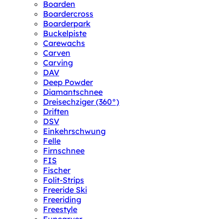
Boarden
Boardercross
Boarderpark
Buckelpiste
Carewachs
Carven
Carving
DAV
Deep Powder
Diamantschnee
Dreisechziger (360°)
Driften
DSV
Einkehrschwung
Felle
Firnschnee
FIS
Fischer
Folit-Strips
Freeride Ski
Freeriding
Freestyle