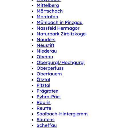
Mittelberg
Mörtschach
Montafon
Mühlbach in Pinzgau
Nassfeld Hermagor
Naturpark Zirbitzkogel
Nauders
Neustift
Niederau
Oberau
Obergurgl/Hochgurgl
Oberperfuss
Obertauern
Ötztal
Pitztal
Prägraten
Pyhrn-Priel
Rauris
Reutte
Saalbach-Hinterglemm
Sautens
Scheffau