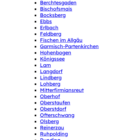
Berchtesgaden
Bischofsmais
Bocksberg
Ebbs
Erlbach
Feldberg
Fischen im Allgäu
Garmisch-Partenkirchen
Hohenbogen
Königssee
Lam
Langdorf
Lindberg
Lohberg
Mitterfirmiansreut
Oberhof
Oberstaufen
Oberstdorf
Ofterschwang
Olsberg
Reinerzau
Ruhpolding