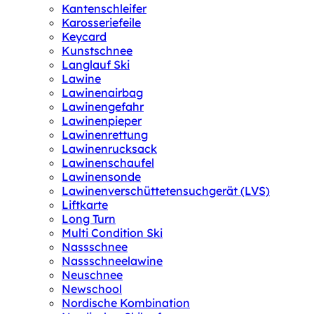
Kantenschleifer
Karosseriefeile
Keycard
Kunstschnee
Langlauf Ski
Lawine
Lawinenairbag
Lawinengefahr
Lawinenpieper
Lawinenrettung
Lawinenrucksack
Lawinenschaufel
Lawinensonde
Lawinenverschüttetensuchgerät (LVS)
Liftkarte
Long Turn
Multi Condition Ski
Nassschnee
Nassschneelawine
Neuschnee
Newschool
Nordische Kombination