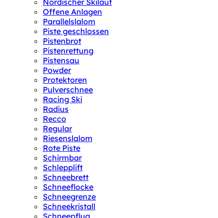
Nordischer Skilauf
Offene Anlagen
Parallelslalom
Piste geschlossen
Pistenbrot
Pistenrettung
Pistensau
Powder
Protektoren
Pulverschnee
Racing Ski
Radius
Recco
Regular
Riesenslalom
Rote Piste
Schirmbar
Schlepplift
Schneebrett
Schneeflocke
Schneegrenze
Schneekristall
Schneepflug