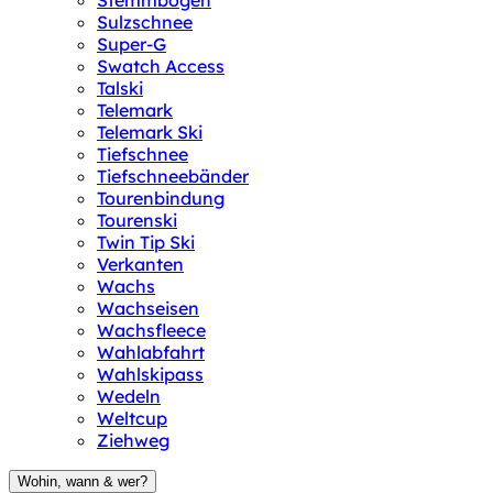
Stemmbogen
Sulzschnee
Super-G
Swatch Access
Talski
Telemark
Telemark Ski
Tiefschnee
Tiefschneebänder
Tourenbindung
Tourenski
Twin Tip Ski
Verkanten
Wachs
Wachseisen
Wachsfleece
Wahlabfahrt
Wahlskipass
Wedeln
Weltcup
Ziehweg
Wohin, wann & wer?