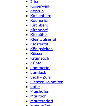
Itter
Kaiserwinkl
Kaprun
Katschberg
Kaunertal
Kirchberg
Kirchdorf
Kitzbühel
Kleinwalsertal
Klostertal
Königsleiten
Kössen
Kramsach
Kühtai
Lammertal
Landeck
Lech - Zürs
Lienzer Dolomiten
Lofer
Maishofen
Maurach
Mauterndorf
Mayrhofen