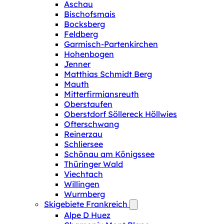
Aschau
Bischofsmais
Bocksberg
Feldberg
Garmisch-Partenkirchen
Hohenbogen
Jenner
Matthias Schmidt Berg
Mauth
Mitterfirmiansreuth
Oberstaufen
Oberstdorf Söllereck Höllwies
Ofterschwang
Reinerzau
Schliersee
Schönau am Königssee
Thüringer Wald
Viechtach
Willingen
Wurmberg
Skigebiete Frankreich
Alpe D Huez