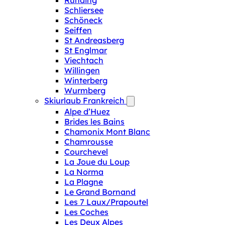
Runding
Schliersee
Schöneck
Seiffen
St Andreasberg
St Englmar
Viechtach
Willingen
Winterberg
Wurmberg
Skiurlaub Frankreich
Alpe d’Huez
Brides les Bains
Chamonix Mont Blanc
Chamrousse
Courchevel
La Joue du Loup
La Norma
La Plagne
Le Grand Bornand
Les 7 Laux/Prapoutel
Les Coches
Les Deux Alpes