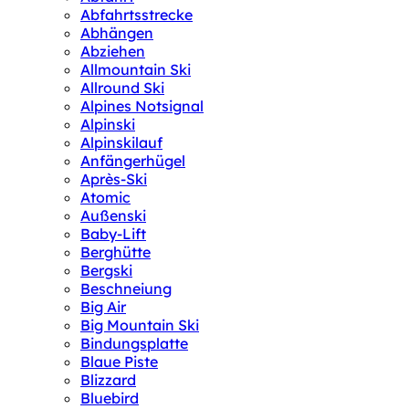
Abfahrtsstrecke
Abhängen
Abziehen
Allmountain Ski
Allround Ski
Alpines Notsignal
Alpinski
Alpinskilauf
Anfängerhügel
Après-Ski
Atomic
Außenski
Baby-Lift
Berghütte
Bergski
Beschneiung
Big Air
Big Mountain Ski
Bindungsplatte
Blaue Piste
Blizzard
Bluebird