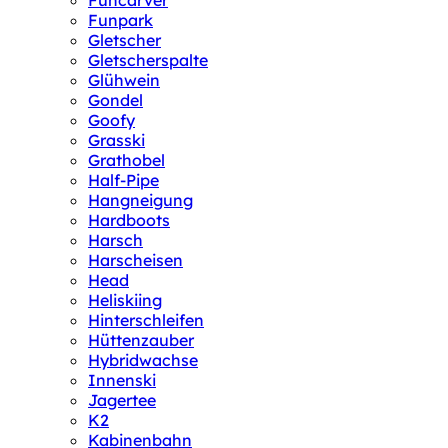
Funcarver
Funpark
Gletscher
Gletscherspalte
Glühwein
Gondel
Goofy
Grasski
Grathobel
Half-Pipe
Hangneigung
Hardboots
Harsch
Harscheisen
Head
Heliskiing
Hinterschleifen
Hüttenzauber
Hybridwachse
Innenski
Jagertee
K2
Kabinenbahn