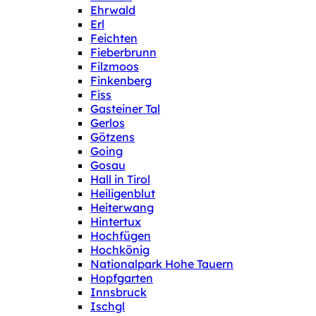
Ehrwald
Erl
Feichten
Fieberbrunn
Filzmoos
Finkenberg
Fiss
Gasteiner Tal
Gerlos
Götzens
Going
Gosau
Hall in Tirol
Heiligenblut
Heiterwang
Hintertux
Hochfügen
Hochkönig
Nationalpark Hohe Tauern
Hopfgarten
Innsbruck
Ischgl