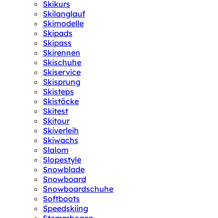
Skikurs
Skilanglauf
Skimodelle
Skipads
Skipass
Skirennen
Skischuhe
Skiservice
Skisprung
Skisteps
Skistöcke
Skitest
Skitour
Skiverleih
Skiwachs
Slalom
Slopestyle
Snowblade
Snowboard
Snowboardschuhe
Softboots
Speedskiing