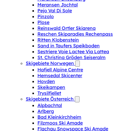
Meransen Jochtal
Pejo Val Di Sole
Pinzolo
Plose
Reinswald Ortler Skiarena
Reschen Skiparadies Rechenpass
Ritten Klobenstein
Sand in Taufers Speikboden
Sestriere Voie Lactee Via Lattea
St. Christina Gröden Seiseralm
Skigebiete Norwegen
Hafjell Alpine Centre
Hemsedal Skicenter
Hovden
Skeikampen
Trysilfjellet
Skigebiete Österreich
Alpbachtal
Arlberg
Bad Kleinkirchheim
Filzmoos Ski Amade
Flachau Snowspace Ski Amade