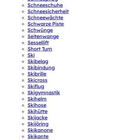
Schneeschuhe
Schneesicherheit
Schneewächte
Schwarze Piste
Schwünge
Seitenwange
Sessellift
Short Turn
Ski
Skibelag
Skibindung
Skibrille
Skicross
Skiflug
Skigymnastik
Skihelm
Skihose
Skihütte
Skijacke
Skijöring
Skikanone
Skikante