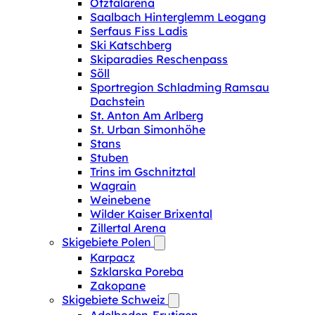
Ötztalarena
Saalbach Hinterglemm Leogang
Serfaus Fiss Ladis
Ski Katschberg
Skiparadies Reschenpass
Söll
Sportregion Schladming Ramsau
Dachstein
St. Anton Am Arlberg
St. Urban Simonhöhe
Stans
Stuben
Trins im Gschnitztal
Wagrain
Weinebene
Wilder Kaiser Brixental
Zillertal Arena
Skigebiete Polen
Karpacz
Szklarska Poreba
Zakopane
Skigebiete Schweiz