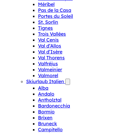
Méribel
Pas de la Casa
Portes du Soleil
St. Sorlin
Tignes
Trois Vallées
Val Cenis
Val d’Allos
Val d’Isère
Val Thorens
Valfréjus
Valmeinier
Valmorel
Skiurlaub Italien
Alba
Andalo
Antholztal
Bardonecchia
Bormio
Brixen
Bruneck
Campitello