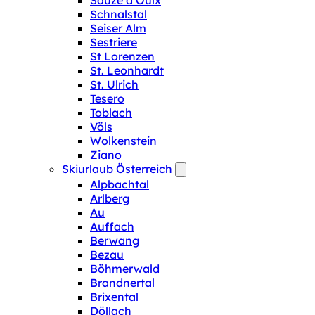
Sauze d‘Oulx
Schnalstal
Seiser Alm
Sestriere
St Lorenzen
St. Leonhardt
St. Ulrich
Tesero
Toblach
Völs
Wolkenstein
Ziano
Skiurlaub Österreich
Alpbachtal
Arlberg
Au
Auffach
Berwang
Bezau
Böhmerwald
Brandnertal
Brixental
Döllach