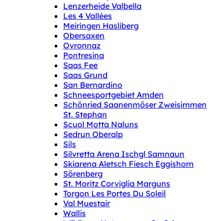
Lenzerheide Valbella
Les 4 Vallées
Meiringen Hasliberg
Obersaxen
Ovronnaz
Pontresina
Saas Fee
Saas Grund
San Bernardino
Schneesportgebiet Amden
Schönried Saanenmöser Zweisimmen
St. Stephan
Scuol Motta Naluns
Sedrun Oberalp
Sils
Silvretta Arena Ischgl Samnaun
Skiarena Aletsch Fiesch Eggishorn
Sörenberg
St. Moritz Corviglia Marguns
Torgon Les Portes Du Soleil
Val Muestair
Wallis