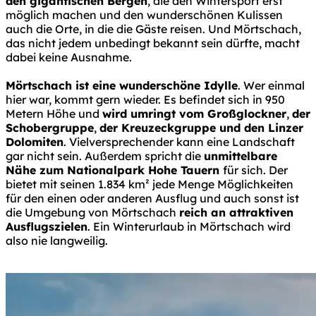
den gigantischen Bergen
, die den Wintersport erst
möglich machen und den wunderschönen Kulissen
auch die Orte, in die die Gäste reisen. Und Mörtschach,
das nicht jedem unbedingt bekannt sein dürfte, macht
dabei keine Ausnahme.
Mörtschach ist eine wunderschöne Idylle
. Wer einmal
hier war, kommt gern wieder. Es befindet sich in 950
Metern Höhe und
wird umringt vom Großglockner
,
der
Schobergruppe
,
der Kreuzeckgruppe und den Linzer
Dolomiten
. Vielversprechender kann eine Landschaft
gar nicht sein. Außerdem spricht die
unmittelbare
Nähe zum Nationalpark Hohe Tauern
für sich. Der
bietet mit seinen 1.834 km² jede Menge Möglichkeiten
für den einen oder anderen Ausflug und auch sonst ist
die Umgebung von Mörtschach
reich an attraktiven
Ausflugszielen
. Ein Winterurlaub in Mörtschach wird
also nie langweilig.