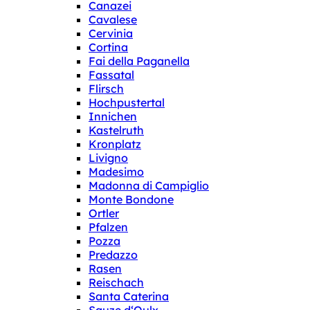
Canazei
Cavalese
Cervinia
Cortina
Fai della Paganella
Fassatal
Flirsch
Hochpustertal
Innichen
Kastelruth
Kronplatz
Livigno
Madesimo
Madonna di Campiglio
Monte Bondone
Ortler
Pfalzen
Pozza
Predazzo
Rasen
Reischach
Santa Caterina