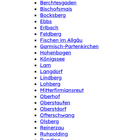
Berchtesgaden
Bischofsmais
Bocksberg
Ebbs
Erlbach
Feldberg
Fischen im Allgäu
Garmisch-Partenkirchen
Hohenbogen
Königssee
Lam
Langdorf
Lindberg
Lohberg
Mitterfirmiansreut
Oberhof
Oberstaufen
Oberstdorf
Ofterschwang
Olsberg
Reinerzau
Ruhpolding