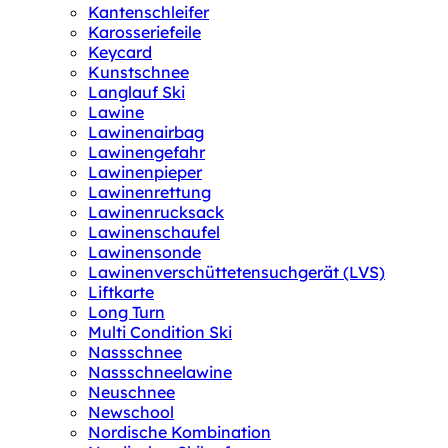
Kantenschleifer
Karosseriefeile
Keycard
Kunstschnee
Langlauf Ski
Lawine
Lawinenairbag
Lawinengefahr
Lawinenpieper
Lawinenrettung
Lawinenrucksack
Lawinenschaufel
Lawinensonde
Lawinenverschüttetensuchgerät (LVS)
Liftkarte
Long Turn
Multi Condition Ski
Nassschnee
Nassschneelawine
Neuschnee
Newschool
Nordische Kombination