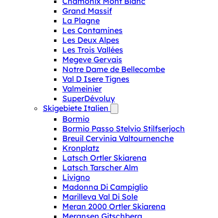
Chamonix Mont Blanc
Grand Massif
La Plagne
Les Contamines
Les Deux Alpes
Les Trois Vallées
Megeve Gervais
Notre Dame de Bellecombe
Val D Isere Tignes
Valmeinier
SuperDévoluy
Skigebiete Italien
Bormio
Bormio Passo Stelvio Stilfserjoch
Breuil Cervinia Valtournenche
Kronplatz
Latsch Ortler Skiarena
Latsch Tarscher Alm
Livigno
Madonna Di Campiglio
Marilleva Val Di Sole
Meran 2000 Ortler Skiarena
Meransen Gitschberg