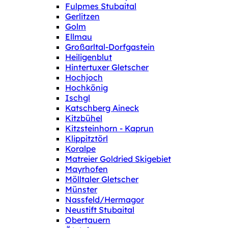
Fulpmes Stubaital
Gerlitzen
Golm
Ellmau
Großarltal-Dorfgastein
Heiligenblut
Hintertuxer Gletscher
Hochjoch
Hochkönig
Ischgl
Katschberg Aineck
Kitzbühel
Kitzsteinhorn - Kaprun
Klippitztörl
Koralpe
Matreier Goldried Skigebiet
Mayrhofen
Mölltaler Gletscher
Münster
Nassfeld/Hermagor
Neustift Stubaital
Obertauern