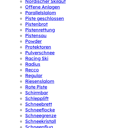
Nordischer Skilauf
Offene Anlagen
Parallelslalom
Piste geschlossen
Pistenbrot
Pistenrettung
Pistensau
Powder
Protektoren
Pulverschnee
Racing Ski
Radius
Recco
Regular
Riesenslalom
Rote Piste
Schirmbar
Schlepplift
Schneebrett
Schneeflocke
Schneegrenze
Schneekristall
Schneepflug