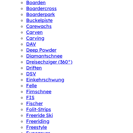
Boarden
Boardercross
Boarderpark
Buckelpiste
Carewachs
Carven
Carving
DAV
Deep Powder
Diamantschnee
Dreisechziger (360°)
Driften
DSV
Einkehrschwung
Felle
Firnschnee
FIS
Fischer
Folit-Strips
Freeride Ski
Freeriding
Freestyle