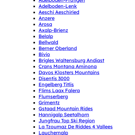
Adelboden-Frutigen
Adelboden-Lenk
Aeschi Aeschiried
Anzere
Arosa
Axalp-Brienz
Belalp
Bellwald
Berner Oberland
Bivio
Brigles Waltensburg Andiast
Crans Montana Aminona
Davos Klosters Mountains
Disentis 3000
Engelberg Titlis
Flims Laax Falera
Flumserberg
Grimentz
Gstaad Mountain Rides
Hannigalp Seetalhorn
Jungfrau Top Ski Region
La Tzoumaz De Riddes 4 Vallees
Lauchernalp