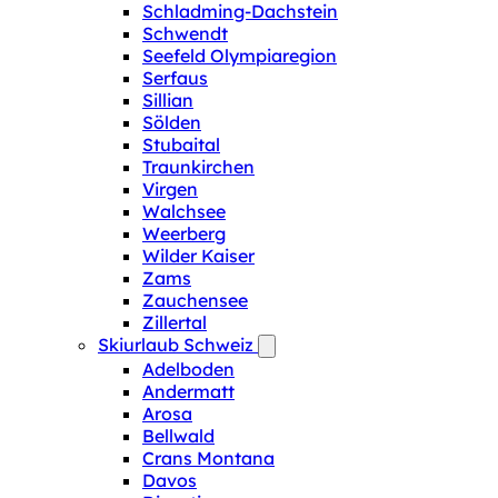
Schladming-Dachstein
Schwendt
Seefeld Olympiaregion
Serfaus
Sillian
Sölden
Stubaital
Traunkirchen
Virgen
Walchsee
Weerberg
Wilder Kaiser
Zams
Zauchensee
Zillertal
Skiurlaub Schweiz
Adelboden
Andermatt
Arosa
Bellwald
Crans Montana
Davos