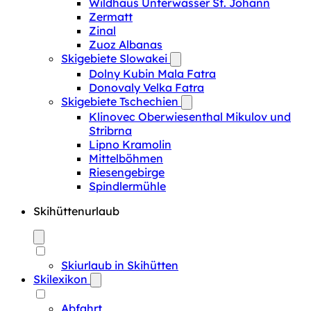
Wildhaus Unterwasser St. Johann
Zermatt
Zinal
Zuoz Albanas
Skigebiete Slowakei
Dolny Kubin Mala Fatra
Donovaly Velka Fatra
Skigebiete Tschechien
Klinovec Oberwiesenthal Mikulov und
Stribrna
Lipno Kramolin
Mittelböhmen
Riesengebirge
Spindlermühle
Skihüttenurlaub
Skiurlaub in Skihütten
Skilexikon
Abfahrt