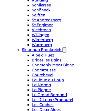
Runding
Schliersee
Schöneck
Seiffen
St Andreasberg
St Englmar
Viechtach
Willingen
Winterberg
Wurmberg
Skiurlaub Frankreich
Alpe d’Huez
Brides les Bains
Chamonix Mont Blanc
Chamrousse
Courchevel
La Joue du Loup
La Norma
La Plagne
Le Grand Bornand
Les 7 Laux/Prapoutel
Les Coches
Les Deux Alpes