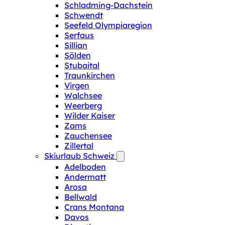
Schladming-Dachstein
Schwendt
Seefeld Olympiaregion
Serfaus
Sillian
Sölden
Stubaital
Traunkirchen
Virgen
Walchsee
Weerberg
Wilder Kaiser
Zams
Zauchensee
Zillertal
Skiurlaub Schweiz
Adelboden
Andermatt
Arosa
Bellwald
Crans Montana
Davos