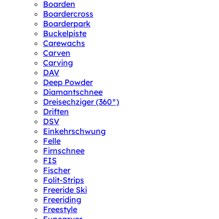
Boarden
Boardercross
Boarderpark
Buckelpiste
Carewachs
Carven
Carving
DAV
Deep Powder
Diamantschnee
Dreisechziger (360°)
Driften
DSV
Einkehrschwung
Felle
Firnschnee
FIS
Fischer
Folit-Strips
Freeride Ski
Freeriding
Freestyle