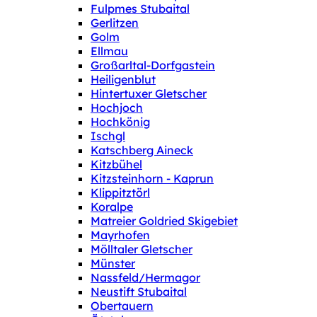
Fulpmes Stubaital
Gerlitzen
Golm
Ellmau
Großarltal-Dorfgastein
Heiligenblut
Hintertuxer Gletscher
Hochjoch
Hochkönig
Ischgl
Katschberg Aineck
Kitzbühel
Kitzsteinhorn - Kaprun
Klippitztörl
Koralpe
Matreier Goldried Skigebiet
Mayrhofen
Mölltaler Gletscher
Münster
Nassfeld/Hermagor
Neustift Stubaital
Obertauern