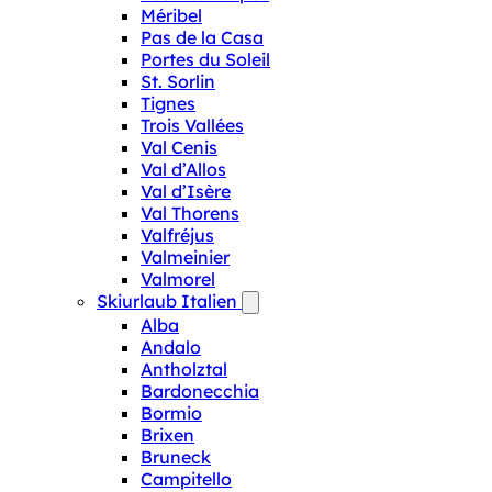
Méribel
Pas de la Casa
Portes du Soleil
St. Sorlin
Tignes
Trois Vallées
Val Cenis
Val d’Allos
Val d’Isère
Val Thorens
Valfréjus
Valmeinier
Valmorel
Skiurlaub Italien
Alba
Andalo
Antholztal
Bardonecchia
Bormio
Brixen
Bruneck
Campitello