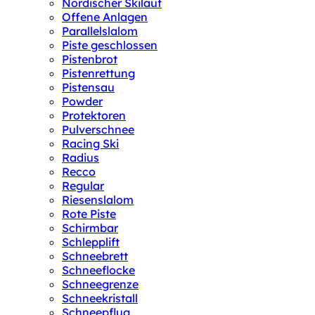
Nordischer Skilauf
Offene Anlagen
Parallelslalom
Piste geschlossen
Pistenbrot
Pistenrettung
Pistensau
Powder
Protektoren
Pulverschnee
Racing Ski
Radius
Recco
Regular
Riesenslalom
Rote Piste
Schirmbar
Schlepplift
Schneebrett
Schneeflocke
Schneegrenze
Schneekristall
Schneepflug