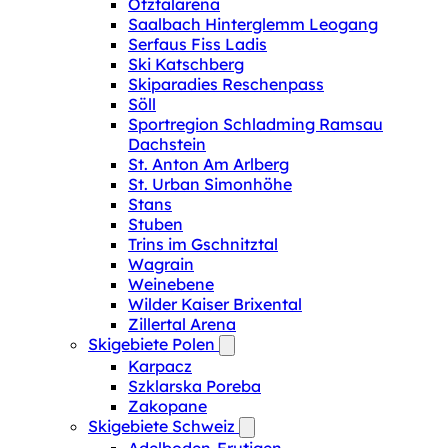
Ötztalarena
Saalbach Hinterglemm Leogang
Serfaus Fiss Ladis
Ski Katschberg
Skiparadies Reschenpass
Söll
Sportregion Schladming Ramsau
Dachstein
St. Anton Am Arlberg
St. Urban Simonhöhe
Stans
Stuben
Trins im Gschnitztal
Wagrain
Weinebene
Wilder Kaiser Brixental
Zillertal Arena
Skigebiete Polen
Karpacz
Szklarska Poreba
Zakopane
Skigebiete Schweiz