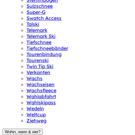
Stemmbogen
Sulzschnee
Super-G
Swatch Access
Talski
Telemark
Telemark Ski
Tiefschnee
Tiefschneebänder
Tourenbindung
Tourenski
Twin Tip Ski
Verkanten
Wachs
Wachseisen
Wachsfleece
Wahlabfahrt
Wahlskipass
Wedeln
Weltcup
Ziehweg
Wohin, wann & wer?