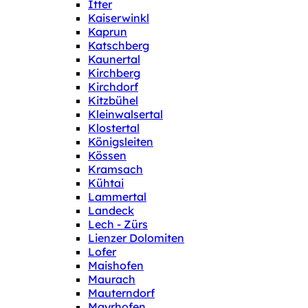
Itter
Kaiserwinkl
Kaprun
Katschberg
Kaunertal
Kirchberg
Kirchdorf
Kitzbühel
Kleinwalsertal
Klostertal
Königsleiten
Kössen
Kramsach
Kühtai
Lammertal
Landeck
Lech - Zürs
Lienzer Dolomiten
Lofer
Maishofen
Maurach
Mauterndorf
Mayrhofen