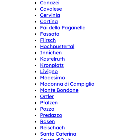
Canazei
Cavalese
Cervinia
Cortina
Fai della Paganella
Fassatal
Flirsch
Hochpustertal
Innichen
Kastelruth
Kronplatz
Livigno
Madesimo
Madonna di Campiglio
Monte Bondone
Ortler
Pfalzen
Pozza
Predazzo
Rasen
Reischach
Santa Caterina