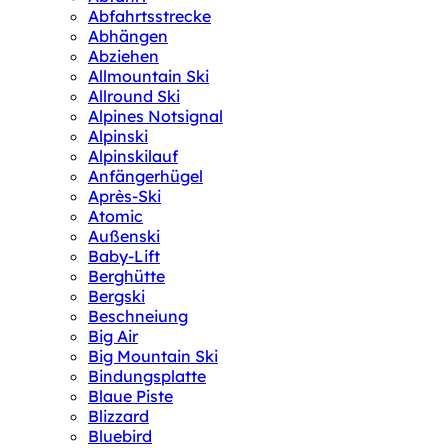
Abfahrtsstrecke
Abhängen
Abziehen
Allmountain Ski
Allround Ski
Alpines Notsignal
Alpinski
Alpinskilauf
Anfängerhügel
Après-Ski
Atomic
Außenski
Baby-Lift
Berghütte
Bergski
Beschneiung
Big Air
Big Mountain Ski
Bindungsplatte
Blaue Piste
Blizzard
Bluebird