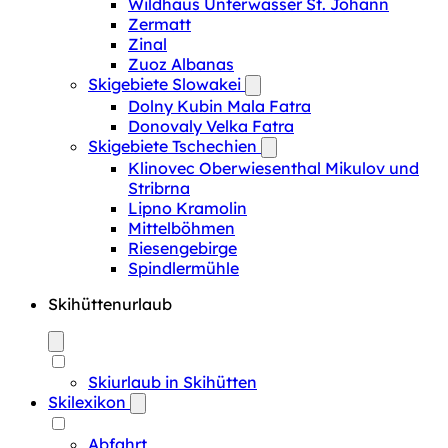
Wildhaus Unterwasser St. Johann
Zermatt
Zinal
Zuoz Albanas
Skigebiete Slowakei
Dolny Kubin Mala Fatra
Donovaly Velka Fatra
Skigebiete Tschechien
Klinovec Oberwiesenthal Mikulov und
Stribrna
Lipno Kramolin
Mittelböhmen
Riesengebirge
Spindlermühle
Skihüttenurlaub
Skiurlaub in Skihütten
Skilexikon
Abfahrt