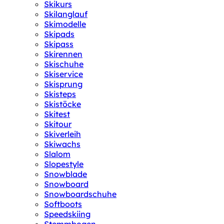
Skikurs
Skilanglauf
Skimodelle
Skipads
Skipass
Skirennen
Skischuhe
Skiservice
Skisprung
Skisteps
Skistöcke
Skitest
Skitour
Skiverleih
Skiwachs
Slalom
Slopestyle
Snowblade
Snowboard
Snowboardschuhe
Softboots
Speedskiing