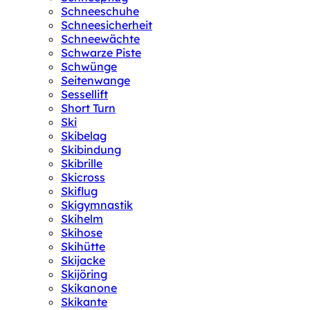
Schneeschuhe
Schneesicherheit
Schneewächte
Schwarze Piste
Schwünge
Seitenwange
Sessellift
Short Turn
Ski
Skibelag
Skibindung
Skibrille
Skicross
Skiflug
Skigymnastik
Skihelm
Skihose
Skihütte
Skijacke
Skijöring
Skikanone
Skikante