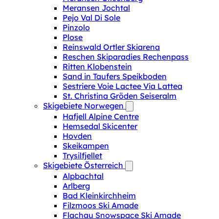
Meransen Jochtal
Pejo Val Di Sole
Pinzolo
Plose
Reinswald Ortler Skiarena
Reschen Skiparadies Rechenpass
Ritten Klobenstein
Sand in Taufers Speikboden
Sestriere Voie Lactee Via Lattea
St. Christina Gröden Seiseralm
Skigebiete Norwegen
Hafjell Alpine Centre
Hemsedal Skicenter
Hovden
Skeikampen
Trysilfjellet
Skigebiete Österreich
Alpbachtal
Arlberg
Bad Kleinkirchheim
Filzmoos Ski Amade
Flachau Snowspace Ski Amade