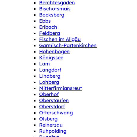
Berchtesgaden
Bischofsmais
Bocksberg
Ebbs
Erlbach
Feldberg
Fischen im Allgäu
Garmisch-Partenkirchen
Hohenbogen
Königssee
Lam
Langdorf
Lindberg
Lohberg
Mitterfirmiansreut
Oberhof
Oberstaufen
Oberstdorf
Ofterschwang
Olsberg
Reinerzau
Ruhpolding