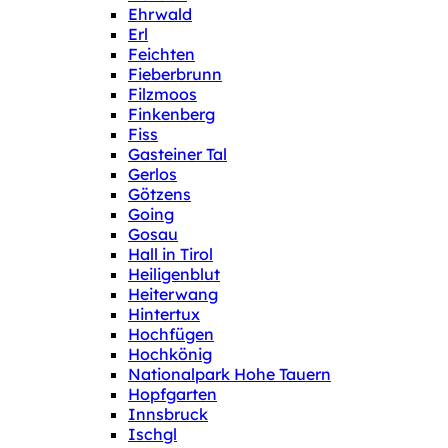
Ehrwald
Erl
Feichten
Fieberbrunn
Filzmoos
Finkenberg
Fiss
Gasteiner Tal
Gerlos
Götzens
Going
Gosau
Hall in Tirol
Heiligenblut
Heiterwang
Hintertux
Hochfügen
Hochkönig
Nationalpark Hohe Tauern
Hopfgarten
Innsbruck
Ischgl