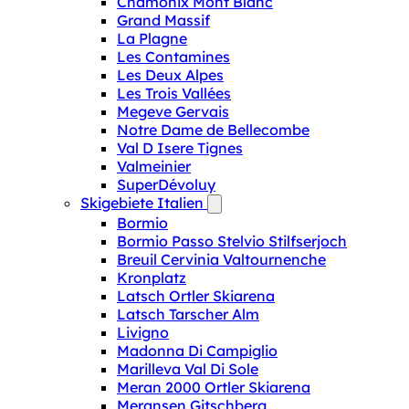
Chamonix Mont Blanc
Grand Massif
La Plagne
Les Contamines
Les Deux Alpes
Les Trois Vallées
Megeve Gervais
Notre Dame de Bellecombe
Val D Isere Tignes
Valmeinier
SuperDévoluy
Skigebiete Italien
Bormio
Bormio Passo Stelvio Stilfserjoch
Breuil Cervinia Valtournenche
Kronplatz
Latsch Ortler Skiarena
Latsch Tarscher Alm
Livigno
Madonna Di Campiglio
Marilleva Val Di Sole
Meran 2000 Ortler Skiarena
Meransen Gitschberg