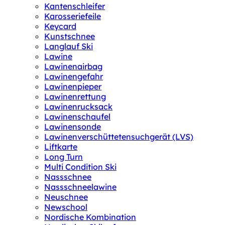
Kantenschleifer
Karosseriefeile
Keycard
Kunstschnee
Langlauf Ski
Lawine
Lawinenairbag
Lawinengefahr
Lawinenpieper
Lawinenrettung
Lawinenrucksack
Lawinenschaufel
Lawinensonde
Lawinenverschüttetensuchgerät (LVS)
Liftkarte
Long Turn
Multi Condition Ski
Nassschnee
Nassschneelawine
Neuschnee
Newschool
Nordische Kombination