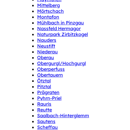
Mittelberg
Mörtschach
Montafon
Mühlbach in Pinzgau
Nassfeld Hermagor
Naturpark Zirbitzkogel
Nauders
Neustift
Niederau
Oberau
Obergurgl/Hochgurgl
Oberperfuss
Obertauern
Ötztal
Pitztal
Prägraten
Pyhrn-Priel
Rauris
Reutte
Saalbach-Hinterglemm
Sautens
Scheffau