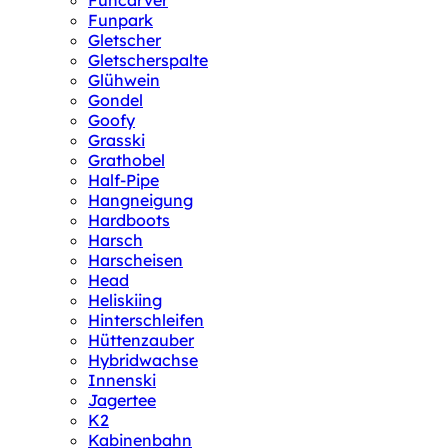
Funcarver
Funpark
Gletscher
Gletscherspalte
Glühwein
Gondel
Goofy
Grasski
Grathobel
Half-Pipe
Hangneigung
Hardboots
Harsch
Harscheisen
Head
Heliskiing
Hinterschleifen
Hüttenzauber
Hybridwachse
Innenski
Jagertee
K2
Kabinenbahn