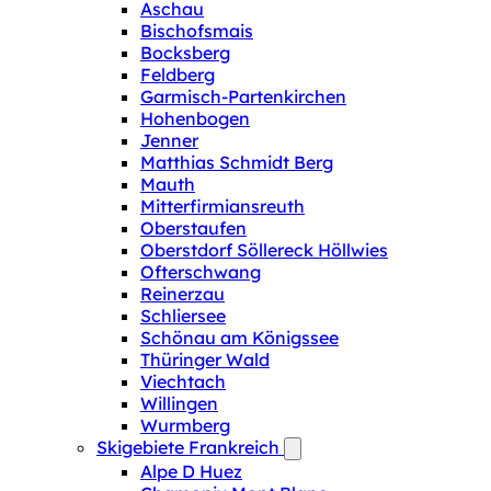
Aschau
Bischofsmais
Bocksberg
Feldberg
Garmisch-Partenkirchen
Hohenbogen
Jenner
Matthias Schmidt Berg
Mauth
Mitterfirmiansreuth
Oberstaufen
Oberstdorf Söllereck Höllwies
Ofterschwang
Reinerzau
Schliersee
Schönau am Königssee
Thüringer Wald
Viechtach
Willingen
Wurmberg
Skigebiete Frankreich
Alpe D Huez