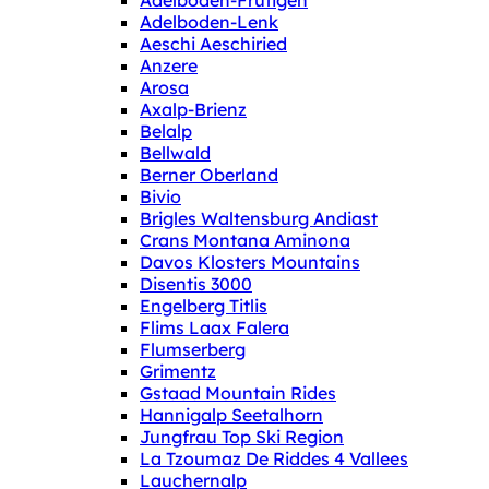
Adelboden-Frutigen
Adelboden-Lenk
Aeschi Aeschiried
Anzere
Arosa
Axalp-Brienz
Belalp
Bellwald
Berner Oberland
Bivio
Brigles Waltensburg Andiast
Crans Montana Aminona
Davos Klosters Mountains
Disentis 3000
Engelberg Titlis
Flims Laax Falera
Flumserberg
Grimentz
Gstaad Mountain Rides
Hannigalp Seetalhorn
Jungfrau Top Ski Region
La Tzoumaz De Riddes 4 Vallees
Lauchernalp