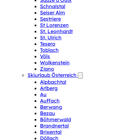
Sauze d‘Oulx
Schnalstal
Seiser Alm
Sestriere
St Lorenzen
St. Leonhardt
St. Ulrich
Tesero
Toblach
Völs
Wolkenstein
Ziano
Skiurlaub Österreich
Alpbachtal
Arlberg
Au
Auffach
Berwang
Bezau
Böhmerwald
Brandnertal
Brixental
Döllach