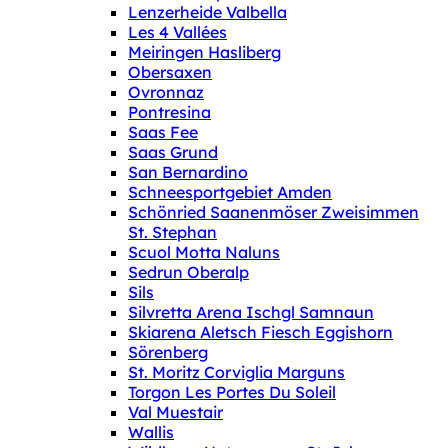
Lenzerheide Valbella
Les 4 Vallées
Meiringen Hasliberg
Obersaxen
Ovronnaz
Pontresina
Saas Fee
Saas Grund
San Bernardino
Schneesportgebiet Amden
Schönried Saanenmöser Zweisimmen
St. Stephan
Scuol Motta Naluns
Sedrun Oberalp
Sils
Silvretta Arena Ischgl Samnaun
Skiarena Aletsch Fiesch Eggishorn
Sörenberg
St. Moritz Corviglia Marguns
Torgon Les Portes Du Soleil
Val Muestair
Wallis