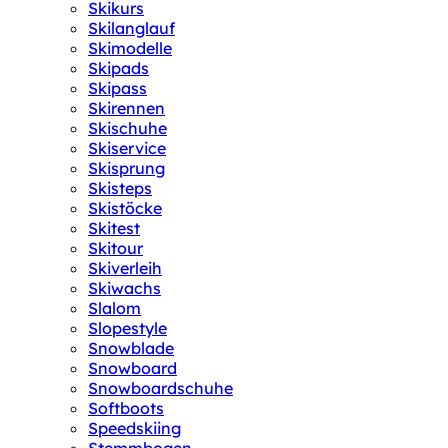
Skikurs
Skilanglauf
Skimodelle
Skipads
Skipass
Skirennen
Skischuhe
Skiservice
Skisprung
Skisteps
Skistöcke
Skitest
Skitour
Skiverleih
Skiwachs
Slalom
Slopestyle
Snowblade
Snowboard
Snowboardschuhe
Softboots
Speedskiing