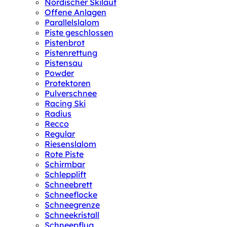
Nordischer Skilauf
Offene Anlagen
Parallelslalom
Piste geschlossen
Pistenbrot
Pistenrettung
Pistensau
Powder
Protektoren
Pulverschnee
Racing Ski
Radius
Recco
Regular
Riesenslalom
Rote Piste
Schirmbar
Schlepplift
Schneebrett
Schneeflocke
Schneegrenze
Schneekristall
Schneepflug