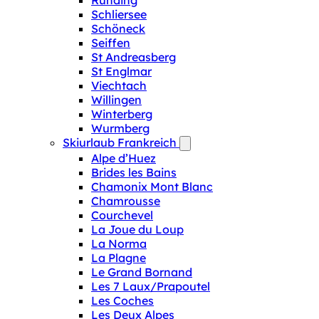
Runding
Schliersee
Schöneck
Seiffen
St Andreasberg
St Englmar
Viechtach
Willingen
Winterberg
Wurmberg
Skiurlaub Frankreich
Alpe d’Huez
Brides les Bains
Chamonix Mont Blanc
Chamrousse
Courchevel
La Joue du Loup
La Norma
La Plagne
Le Grand Bornand
Les 7 Laux/Prapoutel
Les Coches
Les Deux Alpes