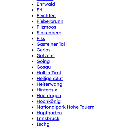
Ehrwald
Erl
Feichten
Fieberbrunn
Filzmoos
Finkenberg
Fiss
Gasteiner Tal
Gerlos
Götzens
Going
Gosau
Hall in Tirol
Heiligenblut
Heiterwang
Hintertux
Hochfügen
Hochkönig
Nationalpark Hohe Tauern
Hopfgarten
Innsbruck
Ischgl