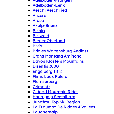
Adelboden-Frutigen
Adelboden-Lenk
Aeschi Aeschiried
Anzere
Arosa
Axalp-Brienz
Belalp
Bellwald
Berner Oberland
Bivio
Brigles Waltensburg Andiast
Crans Montana Aminona
Davos Klosters Mountains
Disentis 3000
Engelberg Titlis
Flims Laax Falera
Flumserberg
Grimentz
Gstaad Mountain Rides
Hannigalp Seetalhorn
Jungfrau Top Ski Region
La Tzoumaz De Riddes 4 Vallees
Lauchernalp