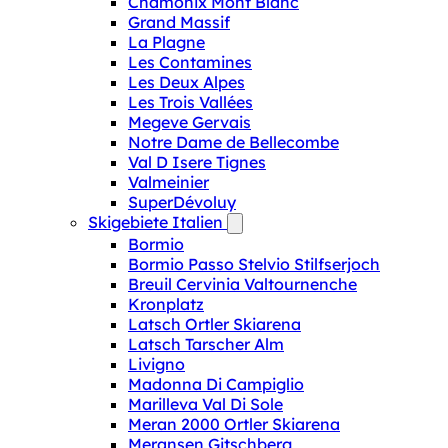
Chamonix Mont Blanc
Grand Massif
La Plagne
Les Contamines
Les Deux Alpes
Les Trois Vallées
Megeve Gervais
Notre Dame de Bellecombe
Val D Isere Tignes
Valmeinier
SuperDévoluy
Skigebiete Italien
Bormio
Bormio Passo Stelvio Stilfserjoch
Breuil Cervinia Valtournenche
Kronplatz
Latsch Ortler Skiarena
Latsch Tarscher Alm
Livigno
Madonna Di Campiglio
Marilleva Val Di Sole
Meran 2000 Ortler Skiarena
Meransen Gitschberg