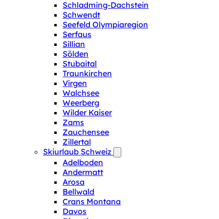
Schladming-Dachstein
Schwendt
Seefeld Olympiaregion
Serfaus
Sillian
Sölden
Stubaital
Traunkirchen
Virgen
Walchsee
Weerberg
Wilder Kaiser
Zams
Zauchensee
Zillertal
Skiurlaub Schweiz
Adelboden
Andermatt
Arosa
Bellwald
Crans Montana
Davos