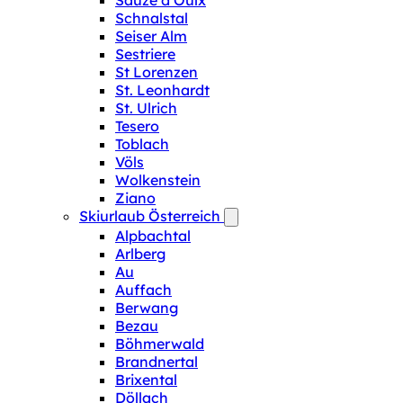
Sauze d‘Oulx
Schnalstal
Seiser Alm
Sestriere
St Lorenzen
St. Leonhardt
St. Ulrich
Tesero
Toblach
Völs
Wolkenstein
Ziano
Skiurlaub Österreich
Alpbachtal
Arlberg
Au
Auffach
Berwang
Bezau
Böhmerwald
Brandnertal
Brixental
Döllach