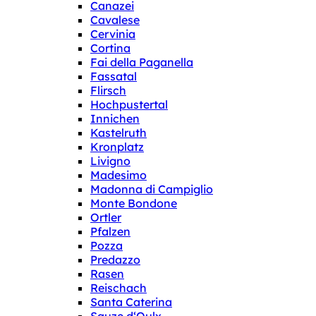
Canazei
Cavalese
Cervinia
Cortina
Fai della Paganella
Fassatal
Flirsch
Hochpustertal
Innichen
Kastelruth
Kronplatz
Livigno
Madesimo
Madonna di Campiglio
Monte Bondone
Ortler
Pfalzen
Pozza
Predazzo
Rasen
Reischach
Santa Caterina