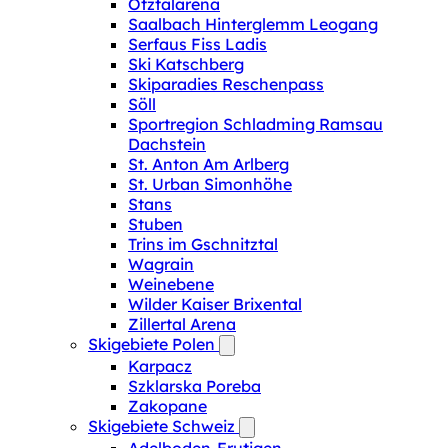
Ötztalarena
Saalbach Hinterglemm Leogang
Serfaus Fiss Ladis
Ski Katschberg
Skiparadies Reschenpass
Söll
Sportregion Schladming Ramsau
Dachstein
St. Anton Am Arlberg
St. Urban Simonhöhe
Stans
Stuben
Trins im Gschnitztal
Wagrain
Weinebene
Wilder Kaiser Brixental
Zillertal Arena
Skigebiete Polen
Karpacz
Szklarska Poreba
Zakopane
Skigebiete Schweiz