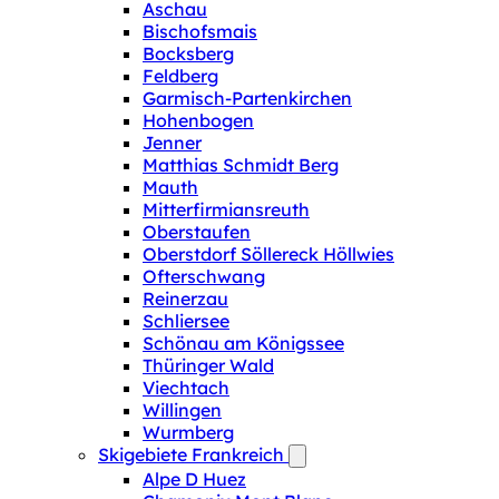
Aschau
Bischofsmais
Bocksberg
Feldberg
Garmisch-Partenkirchen
Hohenbogen
Jenner
Matthias Schmidt Berg
Mauth
Mitterfirmiansreuth
Oberstaufen
Oberstdorf Söllereck Höllwies
Ofterschwang
Reinerzau
Schliersee
Schönau am Königssee
Thüringer Wald
Viechtach
Willingen
Wurmberg
Skigebiete Frankreich
Alpe D Huez