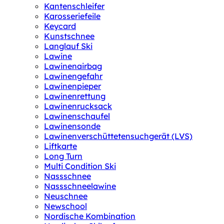
Kantenschleifer
Karosseriefeile
Keycard
Kunstschnee
Langlauf Ski
Lawine
Lawinenairbag
Lawinengefahr
Lawinenpieper
Lawinenrettung
Lawinenrucksack
Lawinenschaufel
Lawinensonde
Lawinenverschüttetensuchgerät (LVS)
Liftkarte
Long Turn
Multi Condition Ski
Nassschnee
Nassschneelawine
Neuschnee
Newschool
Nordische Kombination