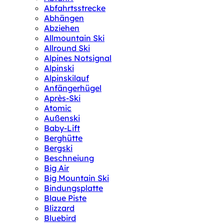
Abfahrtsstrecke
Abhängen
Abziehen
Allmountain Ski
Allround Ski
Alpines Notsignal
Alpinski
Alpinskilauf
Anfängerhügel
Après-Ski
Atomic
Außenski
Baby-Lift
Berghütte
Bergski
Beschneiung
Big Air
Big Mountain Ski
Bindungsplatte
Blaue Piste
Blizzard
Bluebird