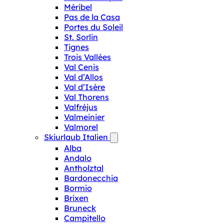
Méribel
Pas de la Casa
Portes du Soleil
St. Sorlin
Tignes
Trois Vallées
Val Cenis
Val d’Allos
Val d’Isère
Val Thorens
Valfréjus
Valmeinier
Valmorel
Skiurlaub Italien
Alba
Andalo
Antholztal
Bardonecchia
Bormio
Brixen
Bruneck
Campitello