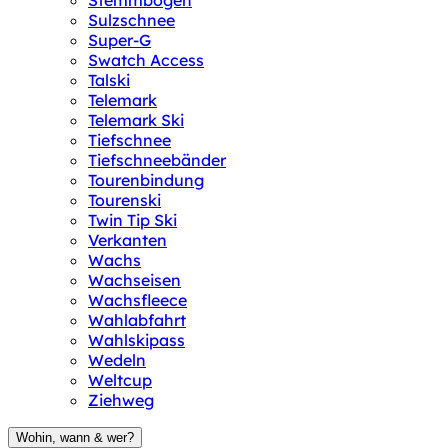
Stemmbogen
Sulzschnee
Super-G
Swatch Access
Talski
Telemark
Telemark Ski
Tiefschnee
Tiefschneebänder
Tourenbindung
Tourenski
Twin Tip Ski
Verkanten
Wachs
Wachseisen
Wachsfleece
Wahlabfahrt
Wahlskipass
Wedeln
Weltcup
Ziehweg
Wohin, wann & wer?