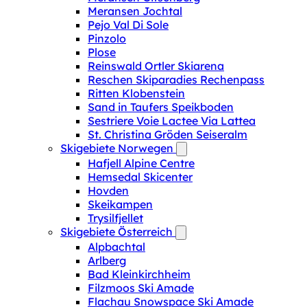
Meransen Jochtal
Pejo Val Di Sole
Pinzolo
Plose
Reinswald Ortler Skiarena
Reschen Skiparadies Rechenpass
Ritten Klobenstein
Sand in Taufers Speikboden
Sestriere Voie Lactee Via Lattea
St. Christina Gröden Seiseralm
Skigebiete Norwegen
Hafjell Alpine Centre
Hemsedal Skicenter
Hovden
Skeikampen
Trysilfjellet
Skigebiete Österreich
Alpbachtal
Arlberg
Bad Kleinkirchheim
Filzmoos Ski Amade
Flachau Snowspace Ski Amade