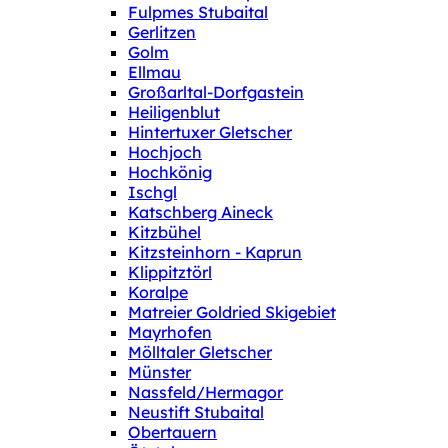
Fulpmes Stubaital
Gerlitzen
Golm
Ellmau
Großarltal-Dorfgastein
Heiligenblut
Hintertuxer Gletscher
Hochjoch
Hochkönig
Ischgl
Katschberg Aineck
Kitzbühel
Kitzsteinhorn - Kaprun
Klippitztörl
Koralpe
Matreier Goldried Skigebiet
Mayrhofen
Mölltaler Gletscher
Münster
Nassfeld/Hermagor
Neustift Stubaital
Obertauern