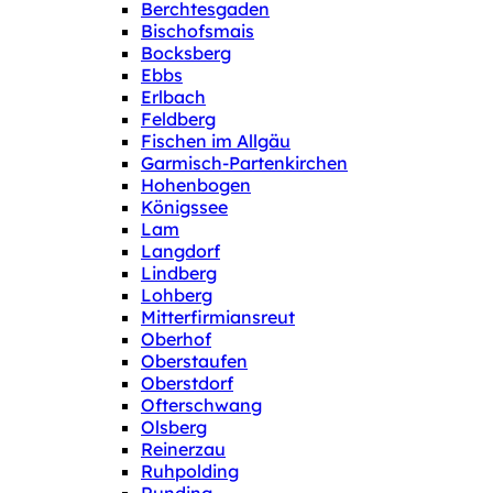
Berchtesgaden
Bischofsmais
Bocksberg
Ebbs
Erlbach
Feldberg
Fischen im Allgäu
Garmisch-Partenkirchen
Hohenbogen
Königssee
Lam
Langdorf
Lindberg
Lohberg
Mitterfirmiansreut
Oberhof
Oberstaufen
Oberstdorf
Ofterschwang
Olsberg
Reinerzau
Ruhpolding