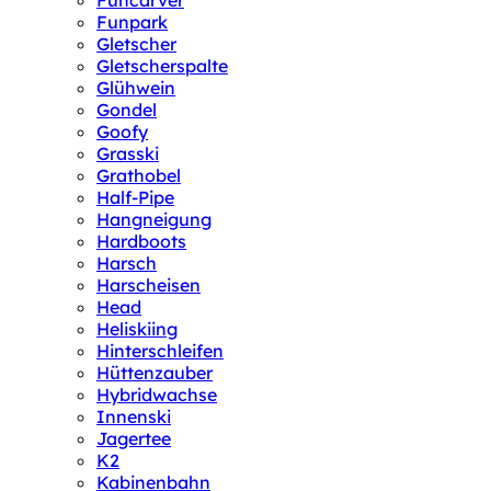
Funcarver
Funpark
Gletscher
Gletscherspalte
Glühwein
Gondel
Goofy
Grasski
Grathobel
Half-Pipe
Hangneigung
Hardboots
Harsch
Harscheisen
Head
Heliskiing
Hinterschleifen
Hüttenzauber
Hybridwachse
Innenski
Jagertee
K2
Kabinenbahn