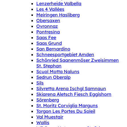
Lenzerheide Valbella
Les 4 Vallées
Meiringen Hasliberg
Obersaxen
Ovronnaz
Pontresina
Saas Fee
Saas Grund
San Bernardino
Schneesportgebiet Amden
Schönried Saanenmöser Zweisimmen
St. Stephan
Scuol Motta Naluns
Sedrun Oberalp
Sils
Silvretta Arena Ischgl Samnaun
Skiarena Aletsch Fiesch Eggishorn
Sörenberg
St. Moritz Corviglia Marguns
Torgon Les Portes Du Soleil
Val Muestair
Wallis