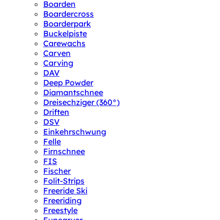
Boarden
Boardercross
Boarderpark
Buckelpiste
Carewachs
Carven
Carving
DAV
Deep Powder
Diamantschnee
Dreisechziger (360°)
Driften
DSV
Einkehrschwung
Felle
Firnschnee
FIS
Fischer
Folit-Strips
Freeride Ski
Freeriding
Freestyle