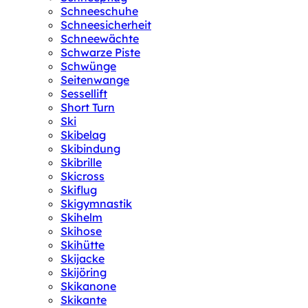
Schneeschuhe
Schneesicherheit
Schneewächte
Schwarze Piste
Schwünge
Seitenwange
Sessellift
Short Turn
Ski
Skibelag
Skibindung
Skibrille
Skicross
Skiflug
Skigymnastik
Skihelm
Skihose
Skihütte
Skijacke
Skijöring
Skikanone
Skikante