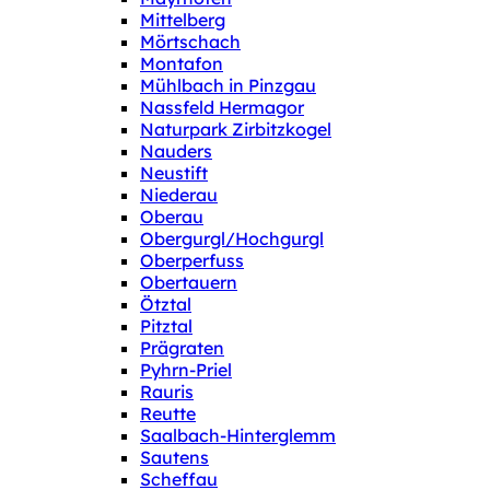
Mittelberg
Mörtschach
Montafon
Mühlbach in Pinzgau
Nassfeld Hermagor
Naturpark Zirbitzkogel
Nauders
Neustift
Niederau
Oberau
Obergurgl/Hochgurgl
Oberperfuss
Obertauern
Ötztal
Pitztal
Prägraten
Pyhrn-Priel
Rauris
Reutte
Saalbach-Hinterglemm
Sautens
Scheffau