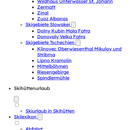
Wildhaus Unterwasser St. Johann
Zermatt
Zinal
Zuoz Albanas
Skigebiete Slowakei
Dolny Kubin Mala Fatra
Donovaly Velka Fatra
Skigebiete Tschechien
Klinovec Oberwiesenthal Mikulov und
Stribrna
Lipno Kramolin
Mittelböhmen
Riesengebirge
Spindlermühle
Skihüttenurlaub
Skiurlaub in Skihütten
Skilexikon
Abfahrt