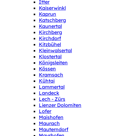
Itter
Kaiserwinkl
Kaprun
Katschberg
Kaunertal
Kirchberg
Kirchdorf
Kitzbühel
Kleinwalsertal
Klostertal
Königsleiten
Kössen
Kramsach
Kühtai
Lammertal
Landeck
Lech - Zürs
Lienzer Dolomiten
Lofer
Maishofen
Maurach
Mauterndorf
Mayrhofen