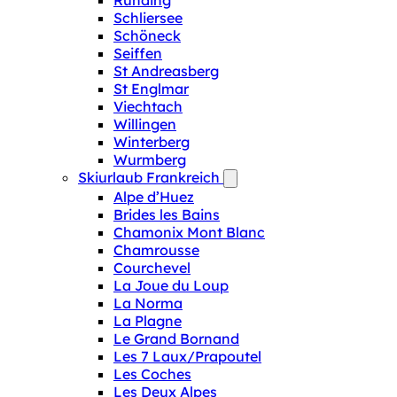
Runding
Schliersee
Schöneck
Seiffen
St Andreasberg
St Englmar
Viechtach
Willingen
Winterberg
Wurmberg
Skiurlaub Frankreich
Alpe d’Huez
Brides les Bains
Chamonix Mont Blanc
Chamrousse
Courchevel
La Joue du Loup
La Norma
La Plagne
Le Grand Bornand
Les 7 Laux/Prapoutel
Les Coches
Les Deux Alpes