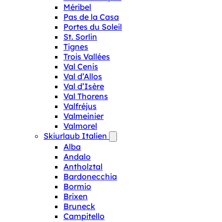
Méribel
Pas de la Casa
Portes du Soleil
St. Sorlin
Tignes
Trois Vallées
Val Cenis
Val d’Allos
Val d’Isère
Val Thorens
Valfréjus
Valmeinier
Valmorel
Skiurlaub Italien
Alba
Andalo
Antholztal
Bardonecchia
Bormio
Brixen
Bruneck
Campitello