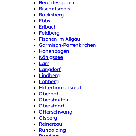
Berchtesgaden
Bischofsmais
Bocksberg
Ebbs
Erlbach
Feldberg
Fischen im Allgäu
Garmisch-Partenkirchen
Hohenbogen
Königssee
Lam
Langdorf
Lindberg
Lohberg
Mitterfirmiansreut
Oberhof
Oberstaufen
Oberstdorf
Ofterschwang
Olsberg
Reinerzau
Ruhpolding