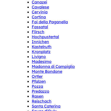
Canazei
Cavalese
Cervinia
Cortina
Fai della Paganella
Fassatal
Flirsch
Hochpustertal
Innichen
Kastelruth
Kronplatz
Livigno
Madesimo
Madonna di Campiglio
Monte Bondone
Ortler
Pfalzen
Pozza
Predazzo
Rasen
Reischach
Santa Caterina