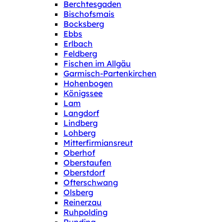
Berchtesgaden
Bischofsmais
Bocksberg
Ebbs
Erlbach
Feldberg
Fischen im Allgäu
Garmisch-Partenkirchen
Hohenbogen
Königssee
Lam
Langdorf
Lindberg
Lohberg
Mitterfirmiansreut
Oberhof
Oberstaufen
Oberstdorf
Ofterschwang
Olsberg
Reinerzau
Ruhpolding