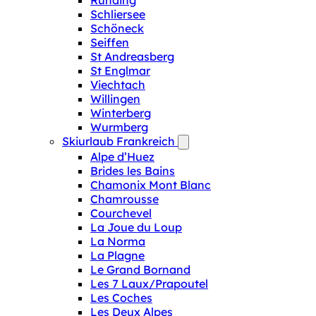
Runding
Schliersee
Schöneck
Seiffen
St Andreasberg
St Englmar
Viechtach
Willingen
Winterberg
Wurmberg
Skiurlaub Frankreich
Alpe d’Huez
Brides les Bains
Chamonix Mont Blanc
Chamrousse
Courchevel
La Joue du Loup
La Norma
La Plagne
Le Grand Bornand
Les 7 Laux/Prapoutel
Les Coches
Les Deux Alpes