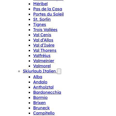
Méribel
Pas de la Casa
Portes du Soleil
St. Sorlin
Tignes
Trois Vallées
Val Cenis
Val d’Allos
Val d’Isère
Val Thorens
Valfréjus
Valmeinier
Valmorel
Skiurlaub Italien
Alba
Andalo
Antholztal
Bardonecchia
Bormio
Brixen
Bruneck
Campitello