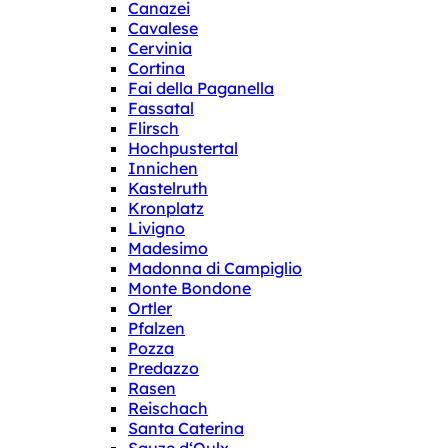
Canazei
Cavalese
Cervinia
Cortina
Fai della Paganella
Fassatal
Flirsch
Hochpustertal
Innichen
Kastelruth
Kronplatz
Livigno
Madesimo
Madonna di Campiglio
Monte Bondone
Ortler
Pfalzen
Pozza
Predazzo
Rasen
Reischach
Santa Caterina