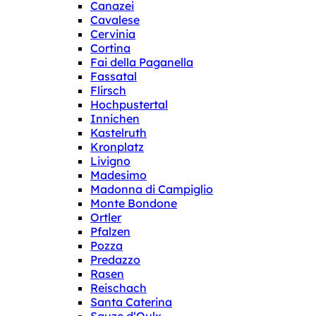
Canazei
Cavalese
Cervinia
Cortina
Fai della Paganella
Fassatal
Flirsch
Hochpustertal
Innichen
Kastelruth
Kronplatz
Livigno
Madesimo
Madonna di Campiglio
Monte Bondone
Ortler
Pfalzen
Pozza
Predazzo
Rasen
Reischach
Santa Caterina