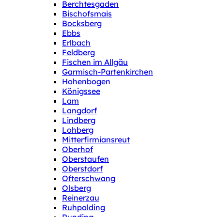
Berchtesgaden
Bischofsmais
Bocksberg
Ebbs
Erlbach
Feldberg
Fischen im Allgäu
Garmisch-Partenkirchen
Hohenbogen
Königssee
Lam
Langdorf
Lindberg
Lohberg
Mitterfirmiansreut
Oberhof
Oberstaufen
Oberstdorf
Ofterschwang
Olsberg
Reinerzau
Ruhpolding