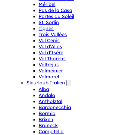
Méribel
Pas de la Casa
Portes du Soleil
St. Sorlin
Tignes
Trois Vallées
Val Cenis
Val d’Allos
Val d’Isère
Val Thorens
Valfréjus
Valmeinier
Valmorel
Skiurlaub Italien
Alba
Andalo
Antholztal
Bardonecchia
Bormio
Brixen
Bruneck
Campitello