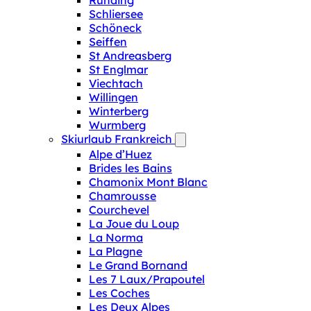
Runding
Schliersee
Schöneck
Seiffen
St Andreasberg
St Englmar
Viechtach
Willingen
Winterberg
Wurmberg
Skiurlaub Frankreich
Alpe d’Huez
Brides les Bains
Chamonix Mont Blanc
Chamrousse
Courchevel
La Joue du Loup
La Norma
La Plagne
Le Grand Bornand
Les 7 Laux/Prapoutel
Les Coches
Les Deux Alpes