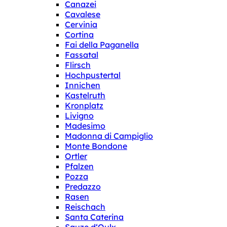
Canazei
Cavalese
Cervinia
Cortina
Fai della Paganella
Fassatal
Flirsch
Hochpustertal
Innichen
Kastelruth
Kronplatz
Livigno
Madesimo
Madonna di Campiglio
Monte Bondone
Ortler
Pfalzen
Pozza
Predazzo
Rasen
Reischach
Santa Caterina