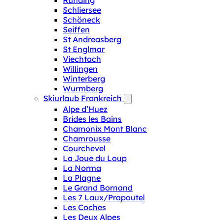
Runding
Schliersee
Schöneck
Seiffen
St Andreasberg
St Englmar
Viechtach
Willingen
Winterberg
Wurmberg
Skiurlaub Frankreich
Alpe d’Huez
Brides les Bains
Chamonix Mont Blanc
Chamrousse
Courchevel
La Joue du Loup
La Norma
La Plagne
Le Grand Bornand
Les 7 Laux/Prapoutel
Les Coches
Les Deux Alpes