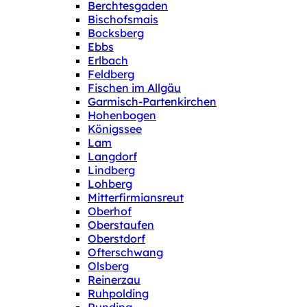
Berchtesgaden
Bischofsmais
Bocksberg
Ebbs
Erlbach
Feldberg
Fischen im Allgäu
Garmisch-Partenkirchen
Hohenbogen
Königssee
Lam
Langdorf
Lindberg
Lohberg
Mitterfirmiansreut
Oberhof
Oberstaufen
Oberstdorf
Ofterschwang
Olsberg
Reinerzau
Ruhpolding