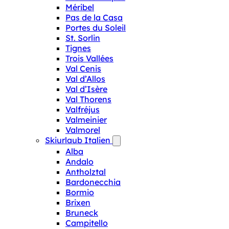
Méribel
Pas de la Casa
Portes du Soleil
St. Sorlin
Tignes
Trois Vallées
Val Cenis
Val d’Allos
Val d’Isère
Val Thorens
Valfréjus
Valmeinier
Valmorel
Skiurlaub Italien
Alba
Andalo
Antholztal
Bardonecchia
Bormio
Brixen
Bruneck
Campitello