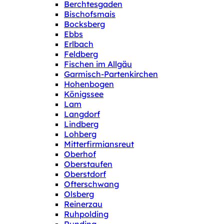
Berchtesgaden
Bischofsmais
Bocksberg
Ebbs
Erlbach
Feldberg
Fischen im Allgäu
Garmisch-Partenkirchen
Hohenbogen
Königssee
Lam
Langdorf
Lindberg
Lohberg
Mitterfirmiansreut
Oberhof
Oberstaufen
Oberstdorf
Ofterschwang
Olsberg
Reinerzau
Ruhpolding