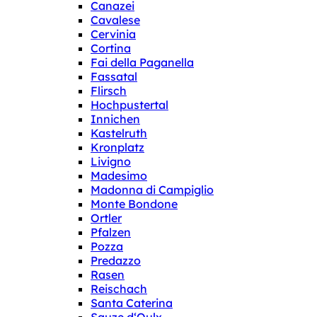
Canazei
Cavalese
Cervinia
Cortina
Fai della Paganella
Fassatal
Flirsch
Hochpustertal
Innichen
Kastelruth
Kronplatz
Livigno
Madesimo
Madonna di Campiglio
Monte Bondone
Ortler
Pfalzen
Pozza
Predazzo
Rasen
Reischach
Santa Caterina