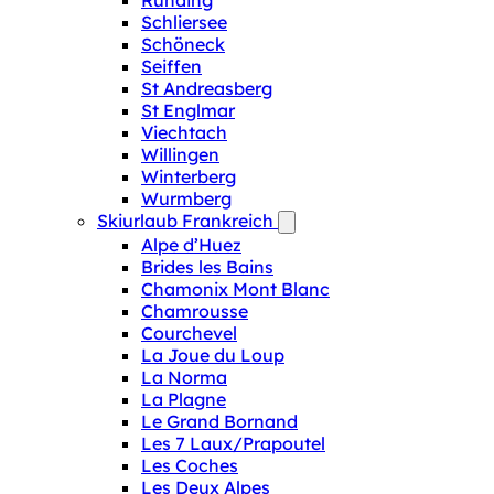
Runding
Schliersee
Schöneck
Seiffen
St Andreasberg
St Englmar
Viechtach
Willingen
Winterberg
Wurmberg
Skiurlaub Frankreich
Alpe d’Huez
Brides les Bains
Chamonix Mont Blanc
Chamrousse
Courchevel
La Joue du Loup
La Norma
La Plagne
Le Grand Bornand
Les 7 Laux/Prapoutel
Les Coches
Les Deux Alpes