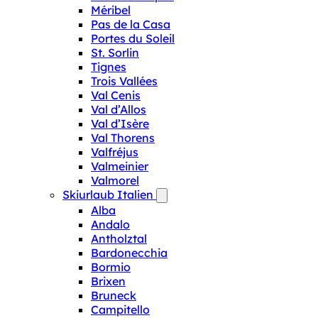
Méribel
Pas de la Casa
Portes du Soleil
St. Sorlin
Tignes
Trois Vallées
Val Cenis
Val d’Allos
Val d’Isère
Val Thorens
Valfréjus
Valmeinier
Valmorel
Skiurlaub Italien
Alba
Andalo
Antholztal
Bardonecchia
Bormio
Brixen
Bruneck
Campitello