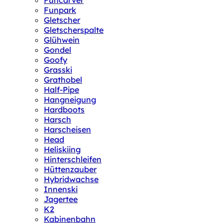
Funcarver
Funpark
Gletscher
Gletscherspalte
Glühwein
Gondel
Goofy
Grasski
Grathobel
Half-Pipe
Hangneigung
Hardboots
Harsch
Harscheisen
Head
Heliskiing
Hinterschleifen
Hüttenzauber
Hybridwachse
Innenski
Jagertee
K2
Kabinenbahn