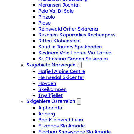
Meransen Jochtal
Pejo Val Di Sole
Pinzolo
Plose
Reinswald Ortler Skiarena
Reschen Skiparadies Rechenpass
Ritten Klobenstein
Sand in Taufers Speikboden
Sestriere Voie Lactee Via Lattea
St. Christina Gröden Seiseralm
Skigebiete Norwegen
Hafjell Alpine Centre
Hemsedal Skicenter
Hovden
Skeikampen
Trysilfjellet
Skigebiete Österreich
Alpbachtal
Arlberg
Bad Kleinkirchheim
Filzmoos Ski Amade
Flachau Snowspace Ski Amade