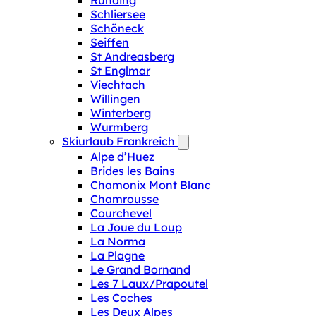
Runding
Schliersee
Schöneck
Seiffen
St Andreasberg
St Englmar
Viechtach
Willingen
Winterberg
Wurmberg
Skiurlaub Frankreich
Alpe d’Huez
Brides les Bains
Chamonix Mont Blanc
Chamrousse
Courchevel
La Joue du Loup
La Norma
La Plagne
Le Grand Bornand
Les 7 Laux/Prapoutel
Les Coches
Les Deux Alpes