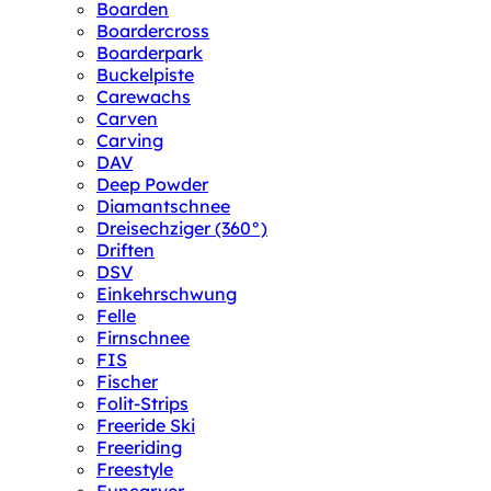
Boarden
Boardercross
Boarderpark
Buckelpiste
Carewachs
Carven
Carving
DAV
Deep Powder
Diamantschnee
Dreisechziger (360°)
Driften
DSV
Einkehrschwung
Felle
Firnschnee
FIS
Fischer
Folit-Strips
Freeride Ski
Freeriding
Freestyle