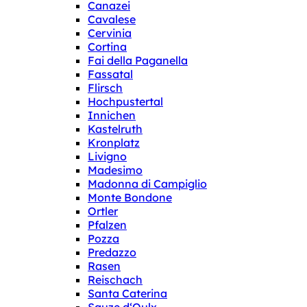
Canazei
Cavalese
Cervinia
Cortina
Fai della Paganella
Fassatal
Flirsch
Hochpustertal
Innichen
Kastelruth
Kronplatz
Livigno
Madesimo
Madonna di Campiglio
Monte Bondone
Ortler
Pfalzen
Pozza
Predazzo
Rasen
Reischach
Santa Caterina