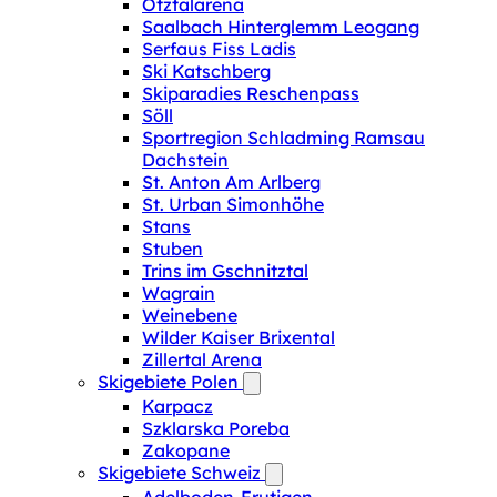
Ötztalarena
Saalbach Hinterglemm Leogang
Serfaus Fiss Ladis
Ski Katschberg
Skiparadies Reschenpass
Söll
Sportregion Schladming Ramsau
Dachstein
St. Anton Am Arlberg
St. Urban Simonhöhe
Stans
Stuben
Trins im Gschnitztal
Wagrain
Weinebene
Wilder Kaiser Brixental
Zillertal Arena
Skigebiete Polen
Karpacz
Szklarska Poreba
Zakopane
Skigebiete Schweiz