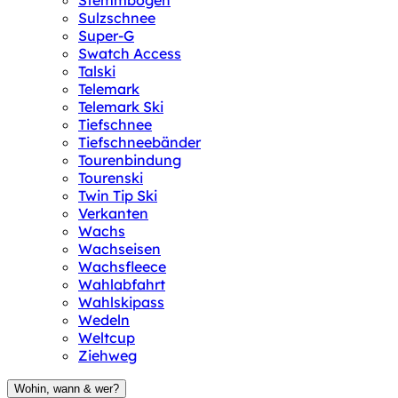
Stemmbogen
Sulzschnee
Super-G
Swatch Access
Talski
Telemark
Telemark Ski
Tiefschnee
Tiefschneebänder
Tourenbindung
Tourenski
Twin Tip Ski
Verkanten
Wachs
Wachseisen
Wachsfleece
Wahlabfahrt
Wahlskipass
Wedeln
Weltcup
Ziehweg
Wohin, wann & wer?