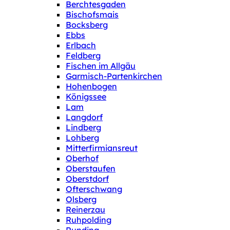
Berchtesgaden
Bischofsmais
Bocksberg
Ebbs
Erlbach
Feldberg
Fischen im Allgäu
Garmisch-Partenkirchen
Hohenbogen
Königssee
Lam
Langdorf
Lindberg
Lohberg
Mitterfirmiansreut
Oberhof
Oberstaufen
Oberstdorf
Ofterschwang
Olsberg
Reinerzau
Ruhpolding