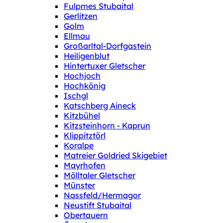
Fulpmes Stubaital
Gerlitzen
Golm
Ellmau
Großarltal-Dorfgastein
Heiligenblut
Hintertuxer Gletscher
Hochjoch
Hochkönig
Ischgl
Katschberg Aineck
Kitzbühel
Kitzsteinhorn - Kaprun
Klippitztörl
Koralpe
Matreier Goldried Skigebiet
Mayrhofen
Mölltaler Gletscher
Münster
Nassfeld/Hermagor
Neustift Stubaital
Obertauern