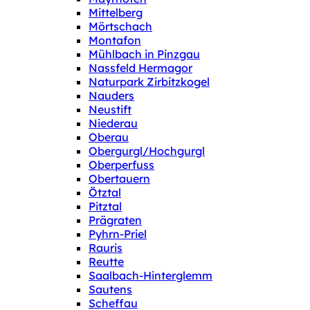
Mittelberg
Mörtschach
Montafon
Mühlbach in Pinzgau
Nassfeld Hermagor
Naturpark Zirbitzkogel
Nauders
Neustift
Niederau
Oberau
Obergurgl/Hochgurgl
Oberperfuss
Obertauern
Ötztal
Pitztal
Prägraten
Pyhrn-Priel
Rauris
Reutte
Saalbach-Hinterglemm
Sautens
Scheffau