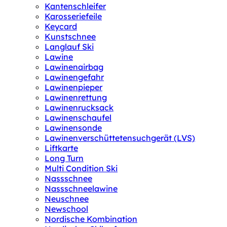
Kantenschleifer
Karosseriefeile
Keycard
Kunstschnee
Langlauf Ski
Lawine
Lawinenairbag
Lawinengefahr
Lawinenpieper
Lawinenrettung
Lawinenrucksack
Lawinenschaufel
Lawinensonde
Lawinenverschüttetensuchgerät (LVS)
Liftkarte
Long Turn
Multi Condition Ski
Nassschnee
Nassschneelawine
Neuschnee
Newschool
Nordische Kombination