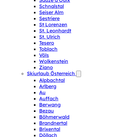
Sauze d‘Oulx
Schnalstal
Seiser Alm
Sestriere
St Lorenzen
St. Leonhardt
St. Ulrich
Tesero
Toblach
Völs
Wolkenstein
Ziano
Skiurlaub Österreich
Alpbachtal
Arlberg
Au
Auffach
Berwang
Bezau
Böhmerwald
Brandnertal
Brixental
Döllach