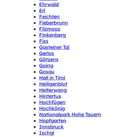
Ehrwald
Erl
Feichten
Fieberbrunn
Filzmoos
Finkenberg
Fiss
Gasteiner Tal
Gerlos
Götzens
Going
Gosau
Hall in Tirol
Heiligenblut
Heiterwang
Hintertux
Hochfügen
Hochkönig
Nationalpark Hohe Tauern
Hopfgarten
Innsbruck
Ischgl