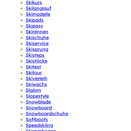
Skikurs
Skilanglauf
Skimodelle
Skipads
Skipass
Skirennen
Skischuhe
Skiservice
Skisprung
Skisteps
Skistöcke
Skitest
Skitour
Skiverleih
Skiwachs
Slalom
Slopestyle
Snowblade
Snowboard
Snowboardschuhe
Softboots
Speedskiing