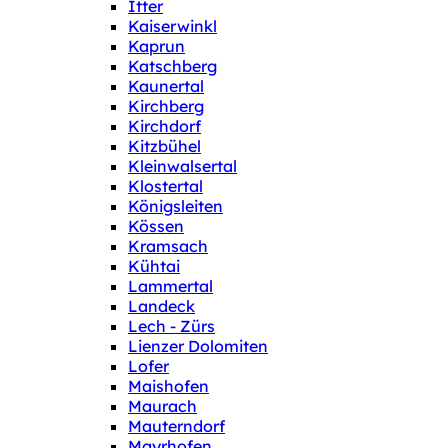
Itter
Kaiserwinkl
Kaprun
Katschberg
Kaunertal
Kirchberg
Kirchdorf
Kitzbühel
Kleinwalsertal
Klostertal
Königsleiten
Kössen
Kramsach
Kühtai
Lammertal
Landeck
Lech - Zürs
Lienzer Dolomiten
Lofer
Maishofen
Maurach
Mauterndorf
Mayrhofen