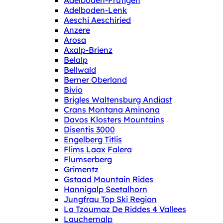
Adelboden-Frutigen
Adelboden-Lenk
Aeschi Aeschiried
Anzere
Arosa
Axalp-Brienz
Belalp
Bellwald
Berner Oberland
Bivio
Brigles Waltensburg Andiast
Crans Montana Aminona
Davos Klosters Mountains
Disentis 3000
Engelberg Titlis
Flims Laax Falera
Flumserberg
Grimentz
Gstaad Mountain Rides
Hannigalp Seetalhorn
Jungfrau Top Ski Region
La Tzoumaz De Riddes 4 Vallees
Lauchernalp