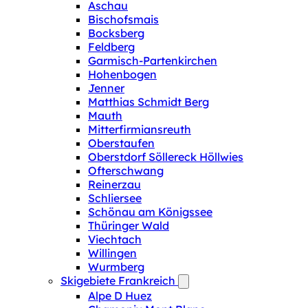
Aschau
Bischofsmais
Bocksberg
Feldberg
Garmisch-Partenkirchen
Hohenbogen
Jenner
Matthias Schmidt Berg
Mauth
Mitterfirmiansreuth
Oberstaufen
Oberstdorf Söllereck Höllwies
Ofterschwang
Reinerzau
Schliersee
Schönau am Königssee
Thüringer Wald
Viechtach
Willingen
Wurmberg
Skigebiete Frankreich
Alpe D Huez