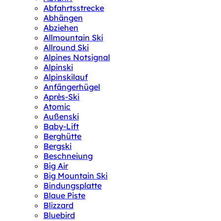
Abfahrtsstrecke
Abhängen
Abziehen
Allmountain Ski
Allround Ski
Alpines Notsignal
Alpinski
Alpinskilauf
Anfängerhügel
Après-Ski
Atomic
Außenski
Baby-Lift
Berghütte
Bergski
Beschneiung
Big Air
Big Mountain Ski
Bindungsplatte
Blaue Piste
Blizzard
Bluebird