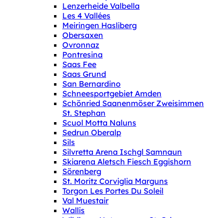
Lenzerheide Valbella
Les 4 Vallées
Meiringen Hasliberg
Obersaxen
Ovronnaz
Pontresina
Saas Fee
Saas Grund
San Bernardino
Schneesportgebiet Amden
Schönried Saanenmöser Zweisimmen
St. Stephan
Scuol Motta Naluns
Sedrun Oberalp
Sils
Silvretta Arena Ischgl Samnaun
Skiarena Aletsch Fiesch Eggishorn
Sörenberg
St. Moritz Corviglia Marguns
Torgon Les Portes Du Soleil
Val Muestair
Wallis