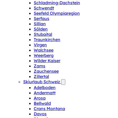
Schladming-Dachstein
Schwendt
Seefeld Olympiaregion
Serfaus
Sillian
Sölden
Stubaital
Traunkirchen
Virgen
Walchsee
Weerberg
Wilder Kaiser
Zams
Zauchensee
Zillertal
Skiurlaub Schweiz
Adelboden
Andermatt
Arosa
Bellwald
Crans Montana
Davos