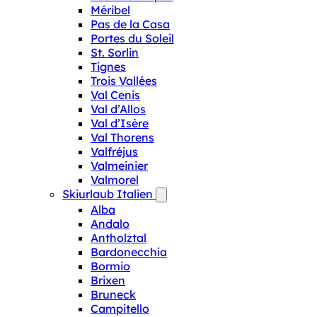
Méribel
Pas de la Casa
Portes du Soleil
St. Sorlin
Tignes
Trois Vallées
Val Cenis
Val d’Allos
Val d’Isère
Val Thorens
Valfréjus
Valmeinier
Valmorel
Skiurlaub Italien
Alba
Andalo
Antholztal
Bardonecchia
Bormio
Brixen
Bruneck
Campitello