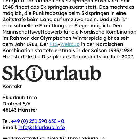
Langlauf und danach das Skispringen absolviert. Seit
1948 findet das Skispringen zuerst statt. Das machte es
möglich, die Punkteabzüge beim Skispringen in eine
Zeitstrafe beim Langlauf umzuwandeln. Dadurch ist
eine schnellere Ermittlung der Sieger möglich. Den
Mannschaftswettbewerb für die Nordische Kombination
im Rahmen der Olympischen Winterspiele gibt es seit
dem Jahr 1988. Der
FIS
-
Weltcup
in der Nordischen
Kombination startete erstmals in der Saison 1983/1984.
Hier startete die Disziplin des Teamsprints im Jahr 2007.
Kontakt
Skiurlaub Info
Drubbel 5/6
48143 Münster
Tel.
+49 (0) 251 590 630 - 0
Email:
info@skiurlaub.info
Weitere attraktive Ziele für Ihren Skiurlaub