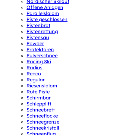
Nordischer Skilauf
Offene Anlagen
Parallelslalom
Piste geschlossen
Pistenbrot
Pistenrettung
Pistensau
Powder
Protektoren
Pulverschnee
Racing Ski
Radius
Recco
Regular
Riesenslalom
Rote Piste
Schirmbar
Schlepplift
Schneebrett
Schneeflocke
Schneegrenze
Schneekristall
Schneepflug