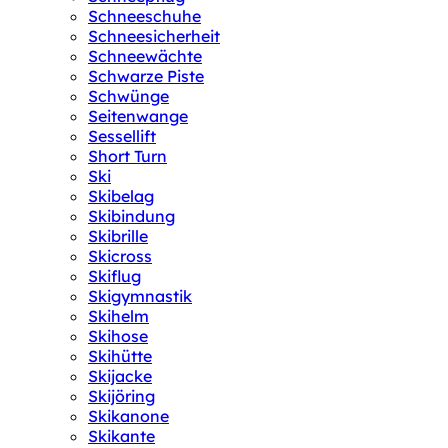
Schneeschuhe
Schneesicherheit
Schneewächte
Schwarze Piste
Schwünge
Seitenwange
Sessellift
Short Turn
Ski
Skibelag
Skibindung
Skibrille
Skicross
Skiflug
Skigymnastik
Skihelm
Skihose
Skihütte
Skijacke
Skijöring
Skikanone
Skikante