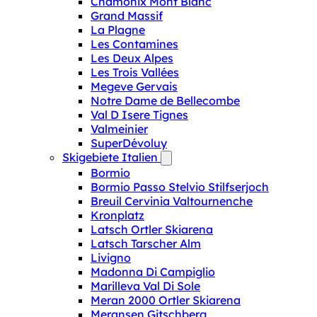
Chamonix Mont Blanc
Grand Massif
La Plagne
Les Contamines
Les Deux Alpes
Les Trois Vallées
Megeve Gervais
Notre Dame de Bellecombe
Val D Isere Tignes
Valmeinier
SuperDévoluy
Skigebiete Italien
Bormio
Bormio Passo Stelvio Stilfserjoch
Breuil Cervinia Valtournenche
Kronplatz
Latsch Ortler Skiarena
Latsch Tarscher Alm
Livigno
Madonna Di Campiglio
Marilleva Val Di Sole
Meran 2000 Ortler Skiarena
Meransen Gitschberg