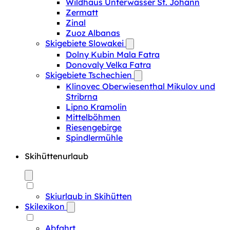
Wildhaus Unterwasser St. Johann
Zermatt
Zinal
Zuoz Albanas
Skigebiete Slowakei
Dolny Kubin Mala Fatra
Donovaly Velka Fatra
Skigebiete Tschechien
Klinovec Oberwiesenthal Mikulov und
Stribrna
Lipno Kramolin
Mittelböhmen
Riesengebirge
Spindlermühle
Skihüttenurlaub
Skiurlaub in Skihütten
Skilexikon
Abfahrt