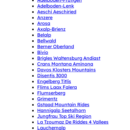
Adelboden-Frutigen
Adelboden-Lenk
Aeschi Aeschiried
Anzere
Arosa
Axalp-Brienz
Belalp
Bellwald
Berner Oberland
Bivio
Brigles Waltensburg Andiast
Crans Montana Aminona
Davos Klosters Mountains
Disentis 3000
Engelberg Titlis
Flims Laax Falera
Flumserberg
Grimentz
Gstaad Mountain Rides
Hannigalp Seetalhorn
Jungfrau Top Ski Region
La Tzoumaz De Riddes 4 Vallees
Lauchernalp