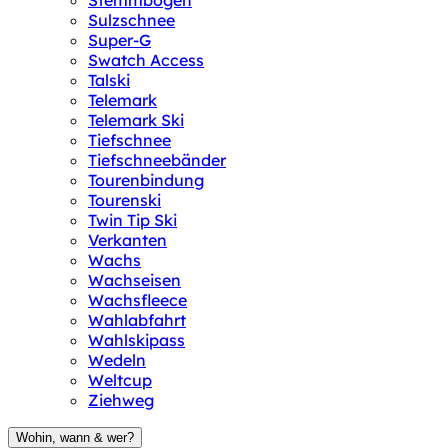
Stemmbogen
Sulzschnee
Super-G
Swatch Access
Talski
Telemark
Telemark Ski
Tiefschnee
Tiefschneebänder
Tourenbindung
Tourenski
Twin Tip Ski
Verkanten
Wachs
Wachseisen
Wachsfleece
Wahlabfahrt
Wahlskipass
Wedeln
Weltcup
Ziehweg
Wohin, wann & wer?