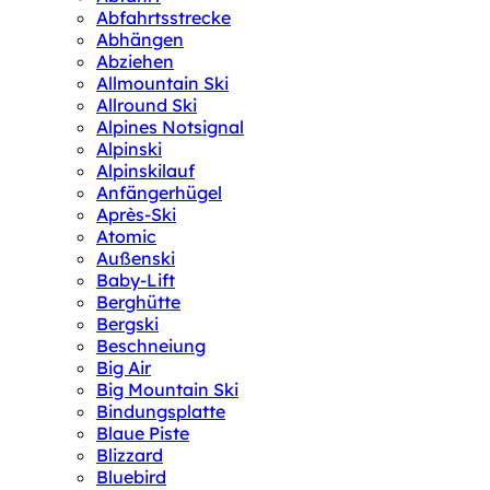
Abfahrtsstrecke
Abhängen
Abziehen
Allmountain Ski
Allround Ski
Alpines Notsignal
Alpinski
Alpinskilauf
Anfängerhügel
Après-Ski
Atomic
Außenski
Baby-Lift
Berghütte
Bergski
Beschneiung
Big Air
Big Mountain Ski
Bindungsplatte
Blaue Piste
Blizzard
Bluebird