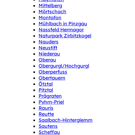
Mittelberg
Mörtschach
Montafon
Mühlbach in Pinzgau
Nassfeld Hermagor
Naturpark Zirbitzkogel
Nauders
Neustift
Niederau
Oberau
Obergurgl/Hochgurgl
Oberperfuss
Obertauern
Ötztal
Pitztal
Prägraten
Pyhrn-Priel
Rauris
Reutte
Saalbach-Hinterglemm
Sautens
Scheffau