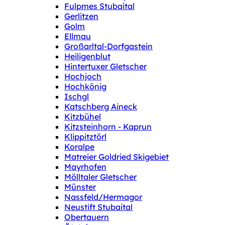
Fulpmes Stubaital
Gerlitzen
Golm
Ellmau
Großarltal-Dorfgastein
Heiligenblut
Hintertuxer Gletscher
Hochjoch
Hochkönig
Ischgl
Katschberg Aineck
Kitzbühel
Kitzsteinhorn - Kaprun
Klippitztörl
Koralpe
Matreier Goldried Skigebiet
Mayrhofen
Mölltaler Gletscher
Münster
Nassfeld/Hermagor
Neustift Stubaital
Obertauern