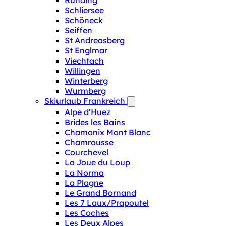
Runding
Schliersee
Schöneck
Seiffen
St Andreasberg
St Englmar
Viechtach
Willingen
Winterberg
Wurmberg
Skiurlaub Frankreich
Alpe d’Huez
Brides les Bains
Chamonix Mont Blanc
Chamrousse
Courchevel
La Joue du Loup
La Norma
La Plagne
Le Grand Bornand
Les 7 Laux/Prapoutel
Les Coches
Les Deux Alpes