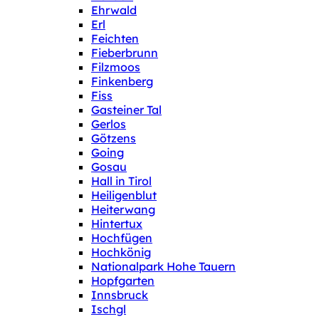
Ehrwald
Erl
Feichten
Fieberbrunn
Filzmoos
Finkenberg
Fiss
Gasteiner Tal
Gerlos
Götzens
Going
Gosau
Hall in Tirol
Heiligenblut
Heiterwang
Hintertux
Hochfügen
Hochkönig
Nationalpark Hohe Tauern
Hopfgarten
Innsbruck
Ischgl