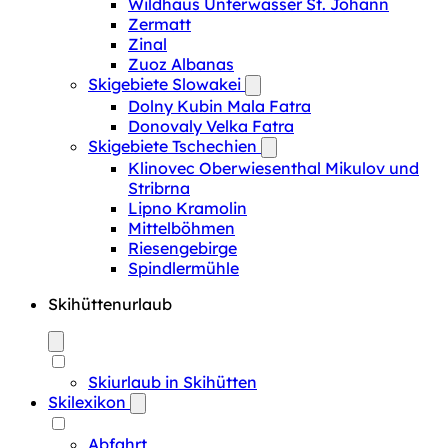
Wildhaus Unterwasser St. Johann
Zermatt
Zinal
Zuoz Albanas
Skigebiete Slowakei
Dolny Kubin Mala Fatra
Donovaly Velka Fatra
Skigebiete Tschechien
Klinovec Oberwiesenthal Mikulov und
Stribrna
Lipno Kramolin
Mittelböhmen
Riesengebirge
Spindlermühle
Skihüttenurlaub
Skiurlaub in Skihütten
Skilexikon
Abfahrt