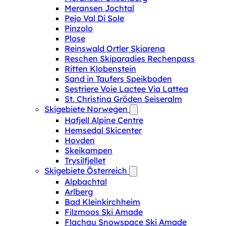
Meransen Jochtal
Pejo Val Di Sole
Pinzolo
Plose
Reinswald Ortler Skiarena
Reschen Skiparadies Rechenpass
Ritten Klobenstein
Sand in Taufers Speikboden
Sestriere Voie Lactee Via Lattea
St. Christina Gröden Seiseralm
Skigebiete Norwegen
Hafjell Alpine Centre
Hemsedal Skicenter
Hovden
Skeikampen
Trysilfjellet
Skigebiete Österreich
Alpbachtal
Arlberg
Bad Kleinkirchheim
Filzmoos Ski Amade
Flachau Snowspace Ski Amade