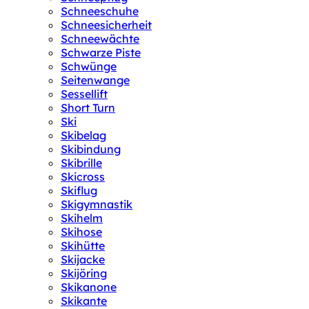
Schneeschuhe
Schneesicherheit
Schneewächte
Schwarze Piste
Schwünge
Seitenwange
Sessellift
Short Turn
Ski
Skibelag
Skibindung
Skibrille
Skicross
Skiflug
Skigymnastik
Skihelm
Skihose
Skihütte
Skijacke
Skijöring
Skikanone
Skikante