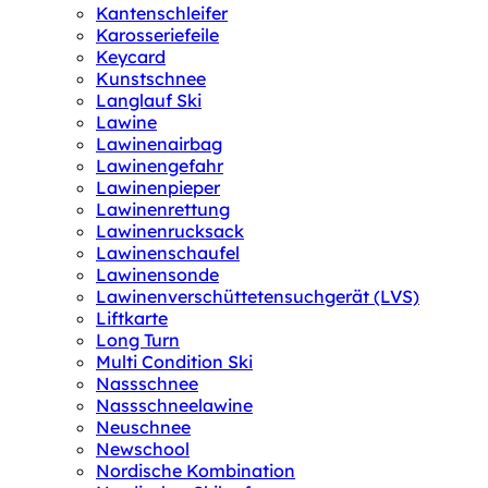
Kantenschleifer
Karosseriefeile
Keycard
Kunstschnee
Langlauf Ski
Lawine
Lawinenairbag
Lawinengefahr
Lawinenpieper
Lawinenrettung
Lawinenrucksack
Lawinenschaufel
Lawinensonde
Lawinenverschüttetensuchgerät (LVS)
Liftkarte
Long Turn
Multi Condition Ski
Nassschnee
Nassschneelawine
Neuschnee
Newschool
Nordische Kombination