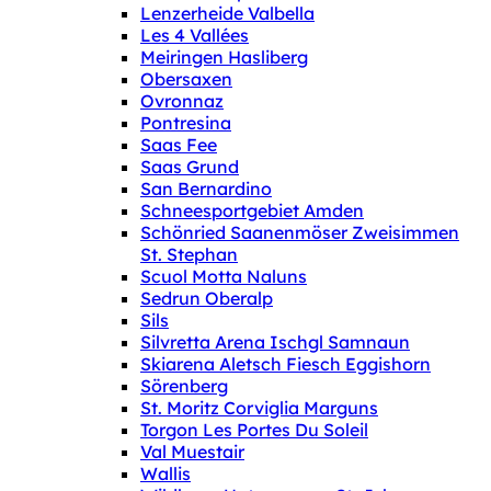
Lenzerheide Valbella
Les 4 Vallées
Meiringen Hasliberg
Obersaxen
Ovronnaz
Pontresina
Saas Fee
Saas Grund
San Bernardino
Schneesportgebiet Amden
Schönried Saanenmöser Zweisimmen
St. Stephan
Scuol Motta Naluns
Sedrun Oberalp
Sils
Silvretta Arena Ischgl Samnaun
Skiarena Aletsch Fiesch Eggishorn
Sörenberg
St. Moritz Corviglia Marguns
Torgon Les Portes Du Soleil
Val Muestair
Wallis