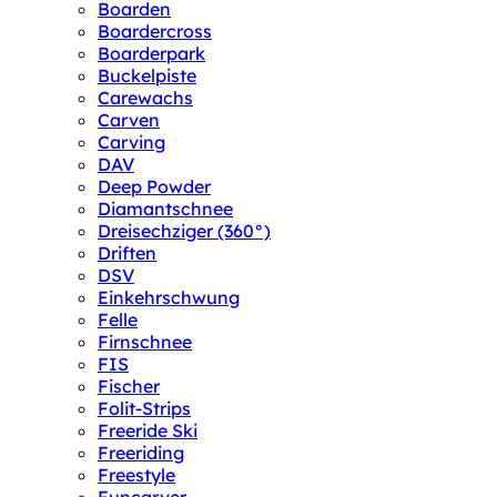
Boarden
Boardercross
Boarderpark
Buckelpiste
Carewachs
Carven
Carving
DAV
Deep Powder
Diamantschnee
Dreisechziger (360°)
Driften
DSV
Einkehrschwung
Felle
Firnschnee
FIS
Fischer
Folit-Strips
Freeride Ski
Freeriding
Freestyle