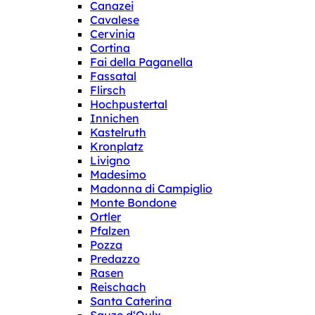
Canazei
Cavalese
Cervinia
Cortina
Fai della Paganella
Fassatal
Flirsch
Hochpustertal
Innichen
Kastelruth
Kronplatz
Livigno
Madesimo
Madonna di Campiglio
Monte Bondone
Ortler
Pfalzen
Pozza
Predazzo
Rasen
Reischach
Santa Caterina