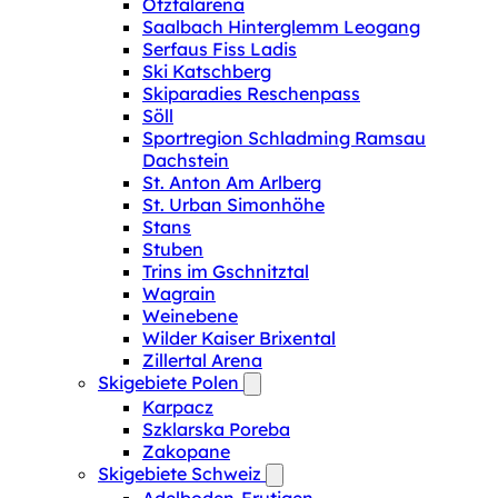
Ötztalarena
Saalbach Hinterglemm Leogang
Serfaus Fiss Ladis
Ski Katschberg
Skiparadies Reschenpass
Söll
Sportregion Schladming Ramsau
Dachstein
St. Anton Am Arlberg
St. Urban Simonhöhe
Stans
Stuben
Trins im Gschnitztal
Wagrain
Weinebene
Wilder Kaiser Brixental
Zillertal Arena
Skigebiete Polen
Karpacz
Szklarska Poreba
Zakopane
Skigebiete Schweiz