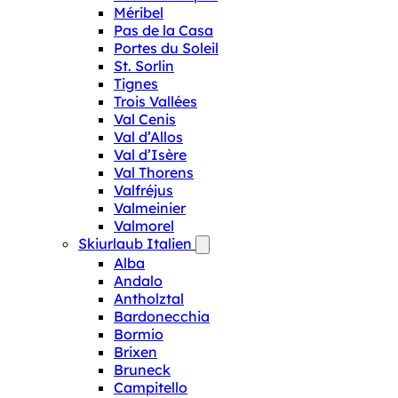
Méribel
Pas de la Casa
Portes du Soleil
St. Sorlin
Tignes
Trois Vallées
Val Cenis
Val d’Allos
Val d’Isère
Val Thorens
Valfréjus
Valmeinier
Valmorel
Skiurlaub Italien
Alba
Andalo
Antholztal
Bardonecchia
Bormio
Brixen
Bruneck
Campitello