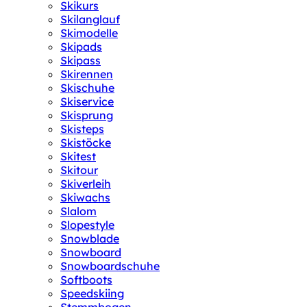
Skikurs
Skilanglauf
Skimodelle
Skipads
Skipass
Skirennen
Skischuhe
Skiservice
Skisprung
Skisteps
Skistöcke
Skitest
Skitour
Skiverleih
Skiwachs
Slalom
Slopestyle
Snowblade
Snowboard
Snowboardschuhe
Softboots
Speedskiing