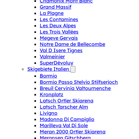
Chamonix Mont Blanc
Grand Massif
La Plagne
Les Contamines
Les Deux Alpes
Les Trois Vallées
Megeve Gervais
Notre Dame de Bellecombe
Val D Isere Tignes
Valmeinier
SuperDévoluy
Skigebiete Italien
Bormio
Bormio Passo Stelvio Stilfserjoch
Breuil Cervinia Valtournenche
Kronplatz
Latsch Ortler Skiarena
Latsch Tarscher Alm
Livigno
Madonna Di Campiglio
Marilleva Val Di Sole
Meran 2000 Ortler Skiarena
Meransen Gitschberg