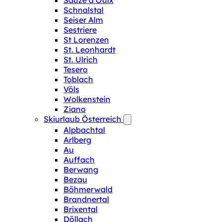
Sauze d‘Oulx
Schnalstal
Seiser Alm
Sestriere
St Lorenzen
St. Leonhardt
St. Ulrich
Tesero
Toblach
Völs
Wolkenstein
Ziano
Skiurlaub Österreich
Alpbachtal
Arlberg
Au
Auffach
Berwang
Bezau
Böhmerwald
Brandnertal
Brixental
Döllach