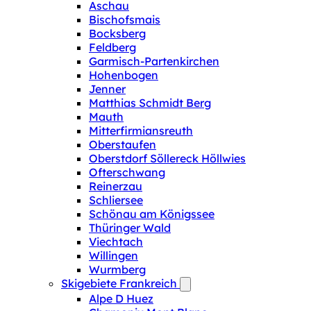
Aschau
Bischofsmais
Bocksberg
Feldberg
Garmisch-Partenkirchen
Hohenbogen
Jenner
Matthias Schmidt Berg
Mauth
Mitterfirmiansreuth
Oberstaufen
Oberstdorf Söllereck Höllwies
Ofterschwang
Reinerzau
Schliersee
Schönau am Königssee
Thüringer Wald
Viechtach
Willingen
Wurmberg
Skigebiete Frankreich
Alpe D Huez