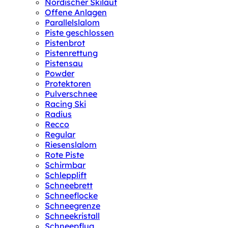
Nordischer Skilauf
Offene Anlagen
Parallelslalom
Piste geschlossen
Pistenbrot
Pistenrettung
Pistensau
Powder
Protektoren
Pulverschnee
Racing Ski
Radius
Recco
Regular
Riesenslalom
Rote Piste
Schirmbar
Schlepplift
Schneebrett
Schneeflocke
Schneegrenze
Schneekristall
Schneepflug