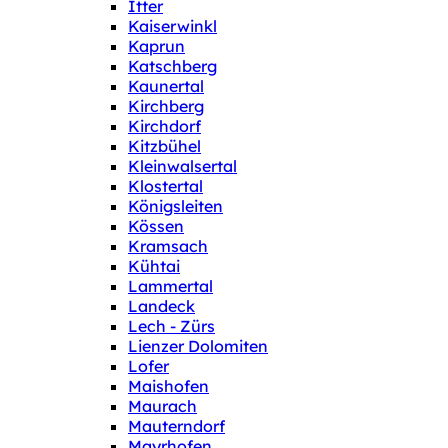
Itter
Kaiserwinkl
Kaprun
Katschberg
Kaunertal
Kirchberg
Kirchdorf
Kitzbühel
Kleinwalsertal
Klostertal
Königsleiten
Kössen
Kramsach
Kühtai
Lammertal
Landeck
Lech - Zürs
Lienzer Dolomiten
Lofer
Maishofen
Maurach
Mauterndorf
Mayrhofen