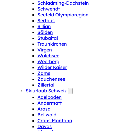
Schladming-Dachstein
Schwendt
Seefeld Olympiaregion
Serfaus
Sillian
Sölden
Stubaital
Traunkirchen
Virgen
Walchsee
Weerberg
Wilder Kaiser
Zams
Zauchensee
Zillertal
Skiurlaub Schweiz
Adelboden
Andermatt
Arosa
Bellwald
Crans Montana
Davos