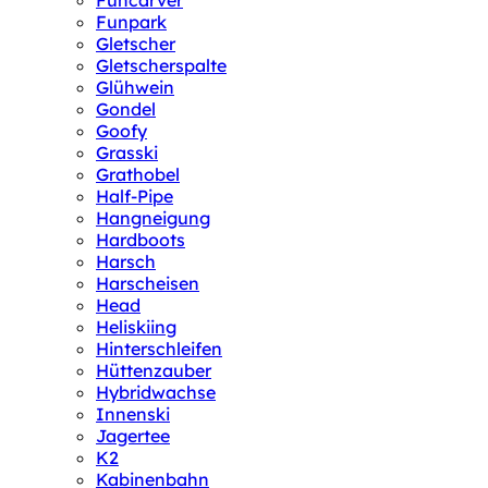
Funcarver
Funpark
Gletscher
Gletscherspalte
Glühwein
Gondel
Goofy
Grasski
Grathobel
Half-Pipe
Hangneigung
Hardboots
Harsch
Harscheisen
Head
Heliskiing
Hinterschleifen
Hüttenzauber
Hybridwachse
Innenski
Jagertee
K2
Kabinenbahn