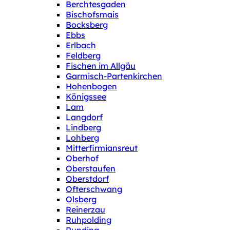
Berchtesgaden
Bischofsmais
Bocksberg
Ebbs
Erlbach
Feldberg
Fischen im Allgäu
Garmisch-Partenkirchen
Hohenbogen
Königssee
Lam
Langdorf
Lindberg
Lohberg
Mitterfirmiansreut
Oberhof
Oberstaufen
Oberstdorf
Ofterschwang
Olsberg
Reinerzau
Ruhpolding