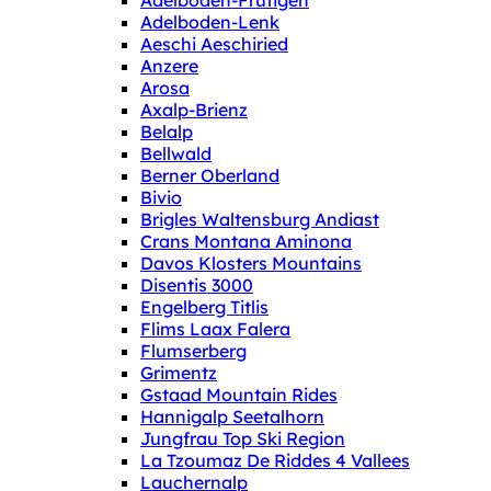
Adelboden-Frutigen
Adelboden-Lenk
Aeschi Aeschiried
Anzere
Arosa
Axalp-Brienz
Belalp
Bellwald
Berner Oberland
Bivio
Brigles Waltensburg Andiast
Crans Montana Aminona
Davos Klosters Mountains
Disentis 3000
Engelberg Titlis
Flims Laax Falera
Flumserberg
Grimentz
Gstaad Mountain Rides
Hannigalp Seetalhorn
Jungfrau Top Ski Region
La Tzoumaz De Riddes 4 Vallees
Lauchernalp