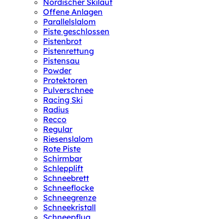
Nordischer Skilauf
Offene Anlagen
Parallelslalom
Piste geschlossen
Pistenbrot
Pistenrettung
Pistensau
Powder
Protektoren
Pulverschnee
Racing Ski
Radius
Recco
Regular
Riesenslalom
Rote Piste
Schirmbar
Schlepplift
Schneebrett
Schneeflocke
Schneegrenze
Schneekristall
Schneepflug