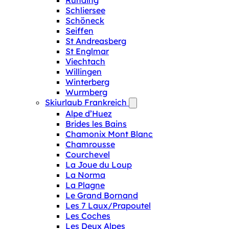
Runding
Schliersee
Schöneck
Seiffen
St Andreasberg
St Englmar
Viechtach
Willingen
Winterberg
Wurmberg
Skiurlaub Frankreich
Alpe d’Huez
Brides les Bains
Chamonix Mont Blanc
Chamrousse
Courchevel
La Joue du Loup
La Norma
La Plagne
Le Grand Bornand
Les 7 Laux/Prapoutel
Les Coches
Les Deux Alpes