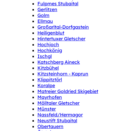
Fulpmes Stubaital
Gerlitzen
Golm
Ellmau
Großarltal-Dorfgastein
Heiligenblut
Hintertuxer Gletscher
Hochjoch
Hochkönig
Ischgl
Katschberg Aineck
Kitzbühel
Kitzsteinhorn - Kaprun
Klippitztörl
Koralpe
Matreier Goldried Skigebiet
Mayrhofen
Mölltaler Gletscher
Münster
Nassfeld/Hermagor
Neustift Stubaital
Obertauern