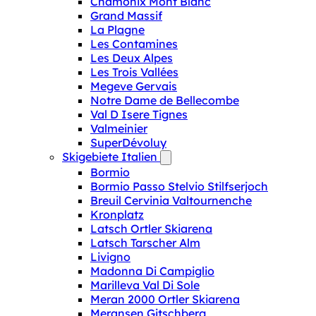
Chamonix Mont Blanc
Grand Massif
La Plagne
Les Contamines
Les Deux Alpes
Les Trois Vallées
Megeve Gervais
Notre Dame de Bellecombe
Val D Isere Tignes
Valmeinier
SuperDévoluy
Skigebiete Italien
Bormio
Bormio Passo Stelvio Stilfserjoch
Breuil Cervinia Valtournenche
Kronplatz
Latsch Ortler Skiarena
Latsch Tarscher Alm
Livigno
Madonna Di Campiglio
Marilleva Val Di Sole
Meran 2000 Ortler Skiarena
Meransen Gitschberg