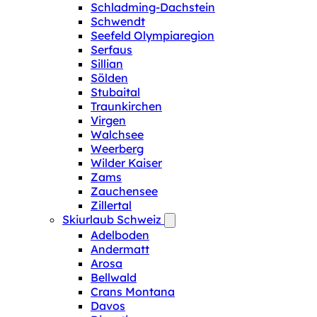
Schladming-Dachstein
Schwendt
Seefeld Olympiaregion
Serfaus
Sillian
Sölden
Stubaital
Traunkirchen
Virgen
Walchsee
Weerberg
Wilder Kaiser
Zams
Zauchensee
Zillertal
Skiurlaub Schweiz
Adelboden
Andermatt
Arosa
Bellwald
Crans Montana
Davos