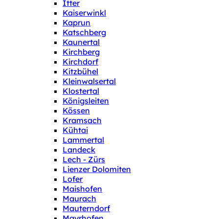
Itter
Kaiserwinkl
Kaprun
Katschberg
Kaunertal
Kirchberg
Kirchdorf
Kitzbühel
Kleinwalsertal
Klostertal
Königsleiten
Kössen
Kramsach
Kühtai
Lammertal
Landeck
Lech - Zürs
Lienzer Dolomiten
Lofer
Maishofen
Maurach
Mauterndorf
Mayrhofen