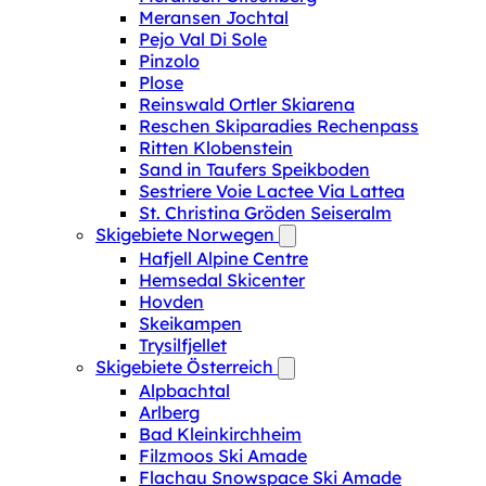
Meransen Jochtal
Pejo Val Di Sole
Pinzolo
Plose
Reinswald Ortler Skiarena
Reschen Skiparadies Rechenpass
Ritten Klobenstein
Sand in Taufers Speikboden
Sestriere Voie Lactee Via Lattea
St. Christina Gröden Seiseralm
Skigebiete Norwegen
Hafjell Alpine Centre
Hemsedal Skicenter
Hovden
Skeikampen
Trysilfjellet
Skigebiete Österreich
Alpbachtal
Arlberg
Bad Kleinkirchheim
Filzmoos Ski Amade
Flachau Snowspace Ski Amade