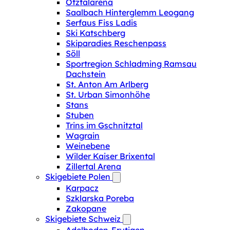
Ötztalarena
Saalbach Hinterglemm Leogang
Serfaus Fiss Ladis
Ski Katschberg
Skiparadies Reschenpass
Söll
Sportregion Schladming Ramsau
Dachstein
St. Anton Am Arlberg
St. Urban Simonhöhe
Stans
Stuben
Trins im Gschnitztal
Wagrain
Weinebene
Wilder Kaiser Brixental
Zillertal Arena
Skigebiete Polen
Karpacz
Szklarska Poreba
Zakopane
Skigebiete Schweiz