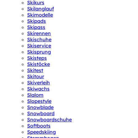
Skikurs
Skilanglauf
Skimodelle
Skipads
Skipass
Skirennen
Skischuhe
Skiservice
Skisprung
Skisteps
Skistöcke
Skitest
Skitour
Skiverleih
Skiwachs
Slalom
Slopestyle
Snowblade
Snowboard
Snowboardschuhe
Softboots
Speedskiing