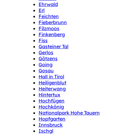
Ehrwald
Erl
Feichten
Fieberbrunn
Filzmoos
Finkenberg
Fiss
Gasteiner Tal
Gerlos
Götzens
Going
Gosau
Hall in Tirol
Heiligenblut
Heiterwang
Hintertux
Hochfügen
Hochkönig
Nationalpark Hohe Tauern
Hopfgarten
Innsbruck
Ischgl