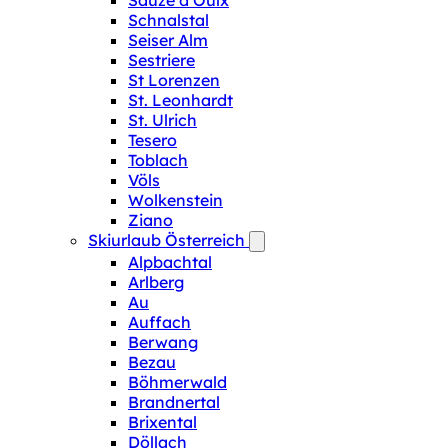
Sauze d‘Oulx
Schnalstal
Seiser Alm
Sestriere
St Lorenzen
St. Leonhardt
St. Ulrich
Tesero
Toblach
Völs
Wolkenstein
Ziano
Skiurlaub Österreich
Alpbachtal
Arlberg
Au
Auffach
Berwang
Bezau
Böhmerwald
Brandnertal
Brixental
Döllach