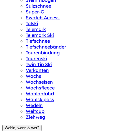
Stemmbogen
Sulzschnee
Super-G
Swatch Access
Talski
Telemark
Telemark Ski
Tiefschnee
Tiefschneebänder
Tourenbindung
Tourenski
Twin Tip Ski
Verkanten
Wachs
Wachseisen
Wachsfleece
Wahlabfahrt
Wahlskipass
Wedeln
Weltcup
Ziehweg
Wohin, wann & wer?