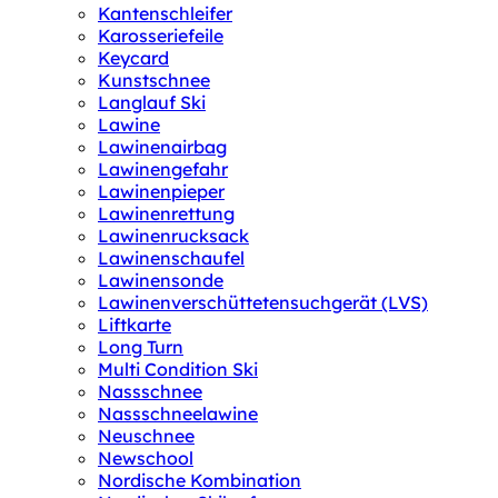
Kantenschleifer
Karosseriefeile
Keycard
Kunstschnee
Langlauf Ski
Lawine
Lawinenairbag
Lawinengefahr
Lawinenpieper
Lawinenrettung
Lawinenrucksack
Lawinenschaufel
Lawinensonde
Lawinenverschüttetensuchgerät (LVS)
Liftkarte
Long Turn
Multi Condition Ski
Nassschnee
Nassschneelawine
Neuschnee
Newschool
Nordische Kombination