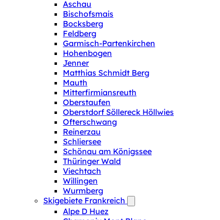
Aschau
Bischofsmais
Bocksberg
Feldberg
Garmisch-Partenkirchen
Hohenbogen
Jenner
Matthias Schmidt Berg
Mauth
Mitterfirmiansreuth
Oberstaufen
Oberstdorf Söllereck Höllwies
Ofterschwang
Reinerzau
Schliersee
Schönau am Königssee
Thüringer Wald
Viechtach
Willingen
Wurmberg
Skigebiete Frankreich
Alpe D Huez