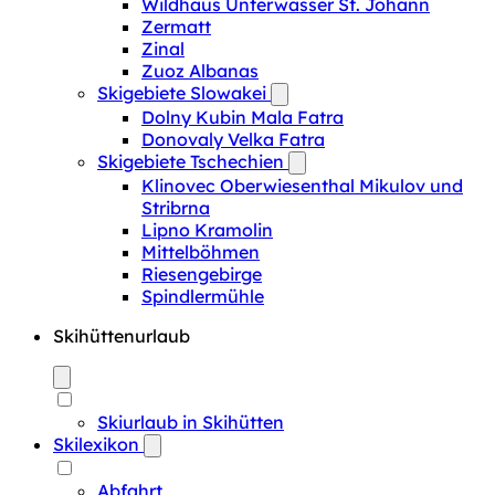
Wildhaus Unterwasser St. Johann
Zermatt
Zinal
Zuoz Albanas
Skigebiete Slowakei
Dolny Kubin Mala Fatra
Donovaly Velka Fatra
Skigebiete Tschechien
Klinovec Oberwiesenthal Mikulov und
Stribrna
Lipno Kramolin
Mittelböhmen
Riesengebirge
Spindlermühle
Skihüttenurlaub
Skiurlaub in Skihütten
Skilexikon
Abfahrt