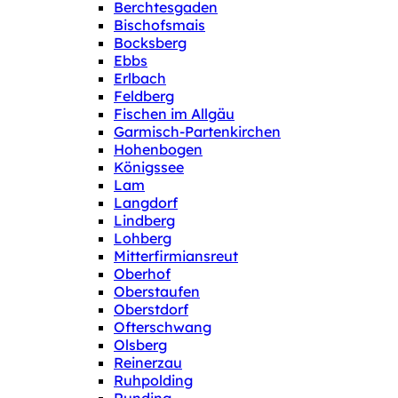
Berchtesgaden
Bischofsmais
Bocksberg
Ebbs
Erlbach
Feldberg
Fischen im Allgäu
Garmisch-Partenkirchen
Hohenbogen
Königssee
Lam
Langdorf
Lindberg
Lohberg
Mitterfirmiansreut
Oberhof
Oberstaufen
Oberstdorf
Ofterschwang
Olsberg
Reinerzau
Ruhpolding