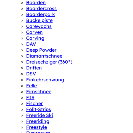
Boarden
Boardercross
Boarderpark
Buckelpiste
Carewachs
Carven
Carving
DAV
Deep Powder
Diamantschnee
Dreisechziger (360°)
Driften
DSV
Einkehrschwung
Felle
Firnschnee
FIS
Fischer
Folit-Strips
Freeride Ski
Freeriding
Freestyle