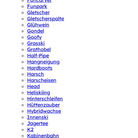
Funcarver
Funpark
Gletscher
Gletscherspalte
Glühwein
Gondel
Goofy
Grasski
Grathobel
Half-Pipe
Hangneigung
Hardboots
Harsch
Harscheisen
Head
Heliskiing
Hinterschleifen
Hüttenzauber
Hybridwachse
Innenski
Jagertee
K2
Kabinenbahn