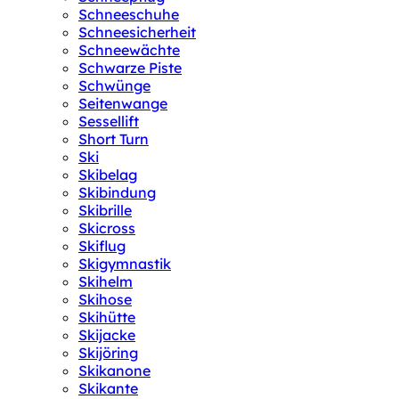
Schneeschuhe
Schneesicherheit
Schneewächte
Schwarze Piste
Schwünge
Seitenwange
Sessellift
Short Turn
Ski
Skibelag
Skibindung
Skibrille
Skicross
Skiflug
Skigymnastik
Skihelm
Skihose
Skihütte
Skijacke
Skijöring
Skikanone
Skikante