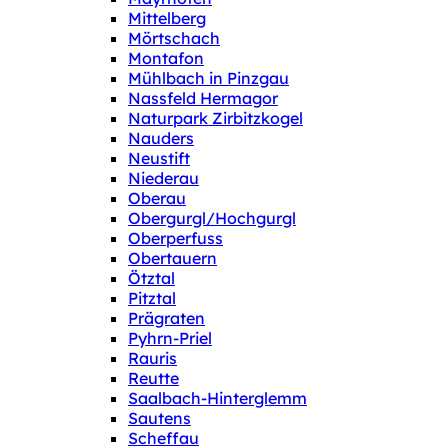
Mittelberg
Mörtschach
Montafon
Mühlbach in Pinzgau
Nassfeld Hermagor
Naturpark Zirbitzkogel
Nauders
Neustift
Niederau
Oberau
Obergurgl/Hochgurgl
Oberperfuss
Obertauern
Ötztal
Pitztal
Prägraten
Pyhrn-Priel
Rauris
Reutte
Saalbach-Hinterglemm
Sautens
Scheffau