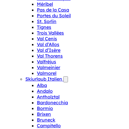
Méribel
Pas de la Casa
Portes du Soleil
St. Sorlin
Tignes
Trois Vallées
Val Cenis
Val d’Allos
Val d’Isère
Val Thorens
Valfréjus
Valmeinier
Valmorel
Skiurlaub Italien
Alba
Andalo
Antholztal
Bardonecchia
Bormio
Brixen
Bruneck
Campitello