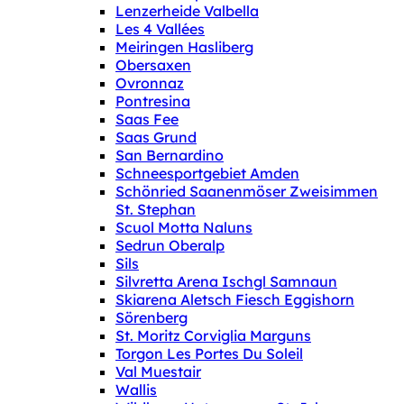
Lenzerheide Valbella
Les 4 Vallées
Meiringen Hasliberg
Obersaxen
Ovronnaz
Pontresina
Saas Fee
Saas Grund
San Bernardino
Schneesportgebiet Amden
Schönried Saanenmöser Zweisimmen
St. Stephan
Scuol Motta Naluns
Sedrun Oberalp
Sils
Silvretta Arena Ischgl Samnaun
Skiarena Aletsch Fiesch Eggishorn
Sörenberg
St. Moritz Corviglia Marguns
Torgon Les Portes Du Soleil
Val Muestair
Wallis