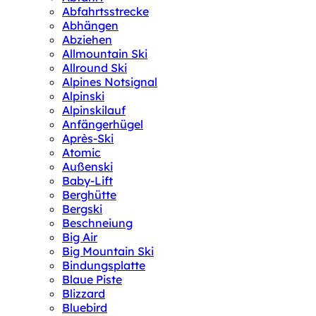
Abfahrtsstrecke
Abhängen
Abziehen
Allmountain Ski
Allround Ski
Alpines Notsignal
Alpinski
Alpinskilauf
Anfängerhügel
Après-Ski
Atomic
Außenski
Baby-Lift
Berghütte
Bergski
Beschneiung
Big Air
Big Mountain Ski
Bindungsplatte
Blaue Piste
Blizzard
Bluebird