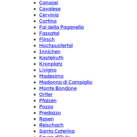
Canazei
Cavalese
Cervinia
Cortina
Fai della Paganella
Fassatal
Flirsch
Hochpustertal
Innichen
Kastelruth
Kronplatz
Livigno
Madesimo
Madonna di Campiglio
Monte Bondone
Ortler
Pfalzen
Pozza
Predazzo
Rasen
Reischach
Santa Caterina