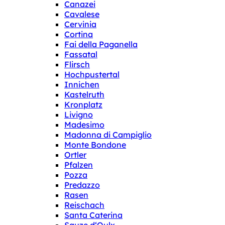
Canazei
Cavalese
Cervinia
Cortina
Fai della Paganella
Fassatal
Flirsch
Hochpustertal
Innichen
Kastelruth
Kronplatz
Livigno
Madesimo
Madonna di Campiglio
Monte Bondone
Ortler
Pfalzen
Pozza
Predazzo
Rasen
Reischach
Santa Caterina