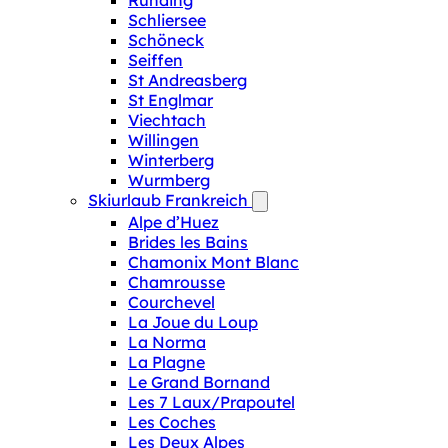
Runding
Schliersee
Schöneck
Seiffen
St Andreasberg
St Englmar
Viechtach
Willingen
Winterberg
Wurmberg
Skiurlaub Frankreich
Alpe d’Huez
Brides les Bains
Chamonix Mont Blanc
Chamrousse
Courchevel
La Joue du Loup
La Norma
La Plagne
Le Grand Bornand
Les 7 Laux/Prapoutel
Les Coches
Les Deux Alpes