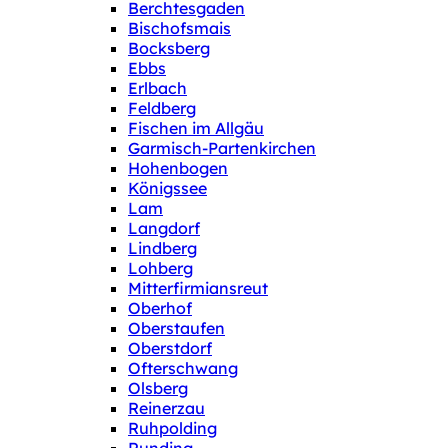
Berchtesgaden
Bischofsmais
Bocksberg
Ebbs
Erlbach
Feldberg
Fischen im Allgäu
Garmisch-Partenkirchen
Hohenbogen
Königssee
Lam
Langdorf
Lindberg
Lohberg
Mitterfirmiansreut
Oberhof
Oberstaufen
Oberstdorf
Ofterschwang
Olsberg
Reinerzau
Ruhpolding