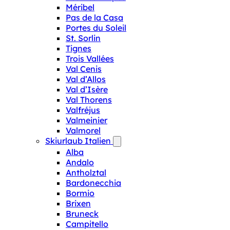
Méribel
Pas de la Casa
Portes du Soleil
St. Sorlin
Tignes
Trois Vallées
Val Cenis
Val d’Allos
Val d’Isère
Val Thorens
Valfréjus
Valmeinier
Valmorel
Skiurlaub Italien
Alba
Andalo
Antholztal
Bardonecchia
Bormio
Brixen
Bruneck
Campitello